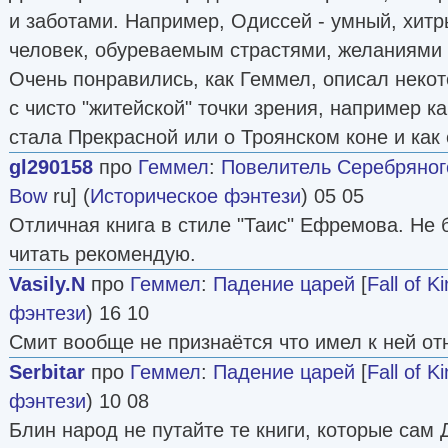
и заботами. Например, Одиссей - умный, хитр
человек, обуреваемым страстями, желаниями 
Очень понравились, как Геммел, описал неко
с чисто "житейской" точки зрения, например к
стала Прекрасной или о Троянском коне и как 
gl290158
про
Геммел
:
Повелитель Серебряног
Bow
ru] (
Историческое фэнтези
) 05 05
Отличная книга в стиле "Таис" Ефремова. Не б
читать рекомендую.
Vasily.N
про
Геммел
:
Падение царей
[
Fall of K
фэнтези
) 16 10
Смит вообще не признаётся что имел к ней от
Serbitar
про
Геммел
:
Падение царей
[
Fall of K
фэнтези
) 10 08
Блин народ не путайте те книги, которые сам 