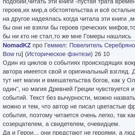
подобии,читать эти книги -пустая трата време
героев,их мир,а обстоятельства и всё остальн
на другое надеялась когда читала эти книги ,м
бы они не взяли бы героев греческих мифов,то
бы ни кто не стал,то же мне Гомеры нашлись
NomadKZ
про
Геммел
:
Повелитель Серебряно
Bow
ru] (
Историческое фэнтези
) 26 10
Один из циклов о событиях происходящих вокр
автора имеется свой и оригинальный взгляд. 
тут нет магии и вмешательства богов, как у О
один", но магия Древней Греции чувствуется и
событий. Текст без вычурности, можно назват
можно и тем, что автор не писал цветастые ф
события, поэтому читается очень легко, так к
созерцателем, а свидетелем, очевидцем.
Да и Герои... они предстают не героями, а л