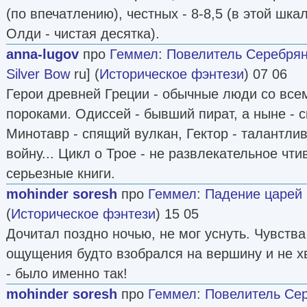
(по впечатлению), честных - 8-8,5 (в этой шка
Олди - чистая десятка).
anna-lugov
про
Геммел
:
Повелитель Серебрян
Silver Bow
ru] (
Историческое фэнтези
) 07 06
Герои древней Греции - обычные люди со все
пороками. Одиссей - бывший пират, а ныне - с
Минотавр - спящий вулкан, Гектор - талантл
войну... Цикл о Трое - не развлекательное чти
серьезные книги.
mohinder soresh
про
Геммел
:
Падение царей
(
Историческое фэнтези
) 15 05
Дочитал поздно ночью, не мог уснуть. Чувств
ощущения будто взобрался на вершину и не хв
- было именно так!
mohinder soresh
про
Геммел
:
Повелитель Сер