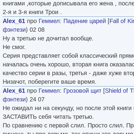
книгами ,которые дописывала его жена , после 
2-я и 3-я книги Трои .
Alex_61
про
Геммел
:
Падение царей
[
Fall of K
фэнтези
) 02 08
Ну а третью не дочитал вообще.
Не смог.
Серия представляет собой классический пря
началась очень хорошо, вторая книга оказала
качество серии в разы, третья - даже хуже втор
Низачот, поберегите ваше время.
Alex_61
про
Геммел
:
Грозовой щит
[
Shield of 
фэнтези
) 24 07
Не ожидал ни на секунду, но после этой книги
ЗАСТАВИТЬ себя читать третью.
По сравнению с первой слил. Просто слил. Пр
пишешь ты про дерьмо, так опиши это дерьмо 