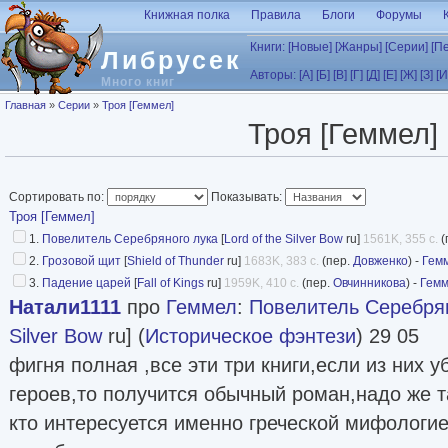
Перейти к основному содержанию
Книжная полка
Правила
Блоги
Форумы
Книги:
[Новые]
[Жанры]
[Серии]
[П
Либрусек
Авторы:
[А]
[Б]
[В]
[Г]
[Д]
[Е]
[Ж]
[З]
[И
Много книг
Вы здесь
Главная
»
Серии
»
Троя [Геммел]
Троя [Геммел]
Сортировать по:
Показывать:
Троя [Геммел]
1.
Повелитель Серебряного лука
[
Lord of the Silver Bow
ru]
1561K, 355 с.
(
2.
Грозовой щит
[
Shield of Thunder
ru]
1683K, 383 с.
(пер.
Довженко
) -
Гем
3.
Падение царей
[
Fall of Kings
ru]
1959K, 410 с.
(пер.
Овчинникова
) -
Гем
Натали1111
про
Геммел
:
Повелитель Серебря
Silver Bow
ru] (
Историческое фэнтези
) 29 05
фигня полная ,все эти три книги,если из них у
героев,то получится обычный роман,надо же та
кто интересуется именно греческой мифологие