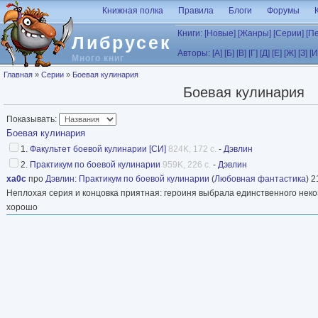
Перейти к основному содержанию
Книжная полка
Правила
Блоги
Форумы
Книги:
[Новые]
[Жанры]
[Серии]
[П
Либрусек
Авторы:
[А]
[Б]
[В]
[Г]
[Д]
[Е]
[Ж]
[З]
[И
Много книг
Вы здесь
Главная
»
Серии
»
Боевая кулинария
Боевая кулинария
Показывать:
Боевая кулинария
1.
Факультет боевой кулинарии [СИ]
824K, 172 с.
-
Дэвлин
2.
Практикум по боевой кулинарии
959K, 226 с.
-
Дэвлин
xa0c
про
Дэвлин
:
Практикум по боевой кулинарии
(
Любовная фантастика
) 2
Неплохая серия и концовка приятная: героиня выбрала единственного некоз
хорошо