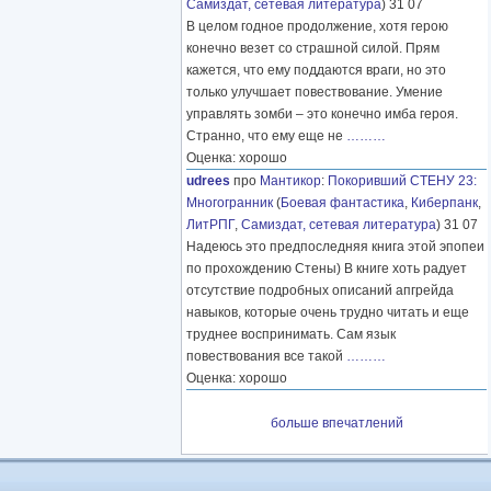
Самиздат, сетевая литература
) 31 07
В целом годное продолжение, хотя герою
конечно везет со страшной силой. Прям
кажется, что ему поддаются враги, но это
только улучшает повествование. Умение
управлять зомби – это конечно имба героя.
Странно, что ему еще не
………
Оценка: хорошо
udrees
про
Мантикор
:
Покоривший СТЕНУ 23:
Многогранник
(
Боевая фантастика
,
Киберпанк
,
ЛитРПГ
,
Самиздат, сетевая литература
) 31 07
Надеюсь это предпоследняя книга этой эпопеи
по прохождению Стены) В книге хоть радует
отсутствие подробных описаний апгрейда
навыков, которые очень трудно читать и еще
труднее воспринимать. Сам язык
повествования все такой
………
Оценка: хорошо
больше впечатлений