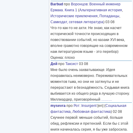
Barbud
про
Воронцов
:
Военный инженер
Ермака. Книга 1
(
Альтернативная история
,
Исторические приключения
,
Попаданцы
,
Самиздат, сетевая литература
) 03 08
Что-то как-то не ахти. Не знаю, как насчет
исторической точности происходящих в
повествовании событий, но казаки XVI века,
вполне грамотно говорящие на современном
нам литературном языке - это перебор)
Оценка: плохо
Дей
про
Таксист
03 08
Мне было очень захватывающе. Идея
понравилась неимоверно. Переживательных
моментов тьма, но они не затянуты и не
перерастают в безнадёжность. Седьмая книга
выбивается из общего ряда в лучшую сторону.
Миллиардер, приговорённый
………
mysevra
про
Рот
:
Insurgent
[en] (
Социальная
фантастика
,
Любовная фантастика
) 02 08
Скучнее первой: меньше событий, больше
обид, рефлексии и претензий. Если бы с этой
книги начиналась серия, я бы уже забросила.