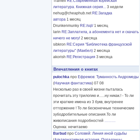
Tramell
RE:Современная корейская
литература. Книжная серия...
3 недели
nehug@cheaphub.net
RE:Загадка
автора
1 месяц
Drunkenmunky
RE:/sql/
1 месяц
larin
RE:Заплатила, а абонемента нет и скачать
ничего не могу!
2 месяца
sibkron
RE:Серия "Библиотека французской
литературы" (Макбел)
2 месяца
akorish
RE:Регистрация
3 месяца
Впечатления о книгах
pulochka
про
Ефремов
:
Туманность Андромеды
(
Научная фантастика
) 07 08
Несколько раз в своей жизни пыталась
прочитать эту трилогию и......ну никак.! - То ли
эти краткие имена из 3 букв, внутренее
отторжение ! То ли бесконечные технические
зубодробительные описания.То ли
живописания подробностей
………
Оценка: нечитаемо
Barbud
про
Соловей
:
Линия иной судьбы
(
Альтернативная история
,
Попаданцы
,