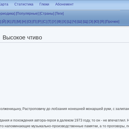
Карта
Статистика
Глюки
Абонемент
ериодика]
[Популярные]
[Страны]
[Теги]
]
[Й]
[К]
[Л]
[М]
[Н]
[О]
[П]
[Р]
[С]
[Т]
[У]
[Ф]
[Х]
[Ц]
[Ч]
[Ш]
[Щ]
[Э]
[Ю]
[Я]
[Прочее]
Высокое чтиво
Солженицыну, Растроповичу до лобзания нонешней монаршей руки, с залипани
ания и похождения автора-героя в далеком 1973 году, то он - не впечатлил. Н
и, то напоминающие музыкально-производственные памятки, а то проговоры, 