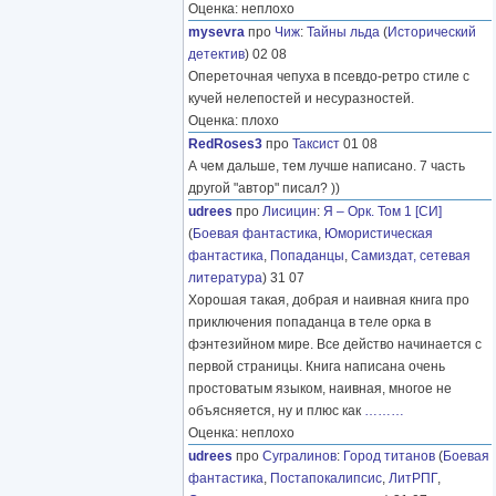
Оценка: неплохо
mysevra
про
Чиж
:
Тайны льда
(
Исторический
детектив
) 02 08
Опереточная чепуха в псевдо-ретро стиле с
кучей нелепостей и несуразностей.
Оценка: плохо
RedRoses3
про
Таксист
01 08
А чем дальше, тем лучше написано. 7 часть
другой "автор" писал? ))
udrees
про
Лисицин
:
Я – Орк. Том 1 [СИ]
(
Боевая фантастика
,
Юмористическая
фантастика
,
Попаданцы
,
Самиздат, сетевая
литература
) 31 07
Хорошая такая, добрая и наивная книга про
приключения попаданца в теле орка в
фэнтезийном мире. Все действо начинается с
первой страницы. Книга написана очень
простоватым языком, наивная, многое не
объясняется, ну и плюс как
………
Оценка: неплохо
udrees
про
Сугралинов
:
Город титанов
(
Боевая
фантастика
,
Постапокалипсис
,
ЛитРПГ
,