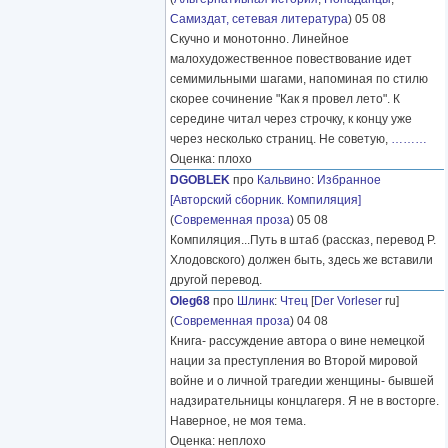
Самиздат, сетевая литература
) 05 08
Скучно и монотонно. Линейное
малохудожественное повествование идет
семимильными шагами, напоминая по стилю
скорее сочинение "Как я провел лето". К
середине читал через строчку, к концу уже
через несколько страниц. Не советую,
………
Оценка: плохо
DGOBLEK
про
Кальвино
:
Избранное
[Авторский сборник. Компиляция]
(
Современная проза
) 05 08
Компиляция...Путь в штаб (рассказ, перевод Р.
Хлодовского) должен быть, здесь же вставили
другой перевод.
Oleg68
про
Шлинк
:
Чтец
[
Der Vorleser
ru]
(
Современная проза
) 04 08
Книга- рассуждение автора о вине немецкой
нации за преступления во Второй мировой
войне и о личной трагедии женщины- бывшей
надзирательницы концлагеря. Я не в восторге.
Наверное, не моя тема.
Оценка: неплохо