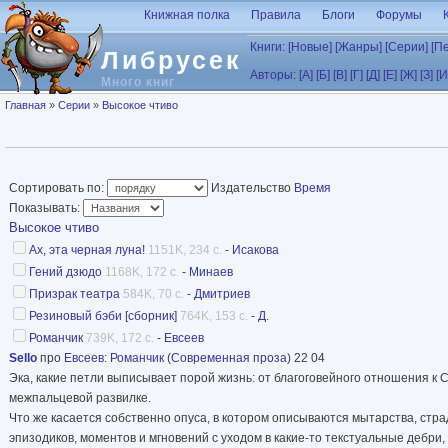
Перейти к основному содержанию
Книжная полка
Правила
Блоги
Форумы
Книги:
[Новые]
[Жанры]
[Серии]
[П
Либрусек
Авторы:
[А]
[Б]
[В]
[Г]
[Д]
[Е]
[Ж]
[З]
[И
Много книг
Вы здесь
Главная
»
Серии
»
Высокое чтиво
Сортировать по:
Издательство
Время
Показывать:
Высокое чтиво
Ах, эта черная луна!
1151K, 234 с.
-
Исакова
Гений дзюдо
1168K, 172 с.
-
Минаев
Призрак театра
584K, 70 с.
-
Дмитриев
Резиновый бэби [сборник]
764K, 153 с.
-
Д.
Романчик
739K, 172 с.
-
Евсеев
Sello
про
Евсеев
:
Романчик
(
Современная проза
) 22 04
Эка, какие петли выписывает порой жизнь: от благоговейного отношения к 
межпальцевой развилке.
Что же касается собственно опуса, в котором описываются мытарства, страд
эпизодиков, моментов и мгновений с уходом в какие-то текстуальные дебр