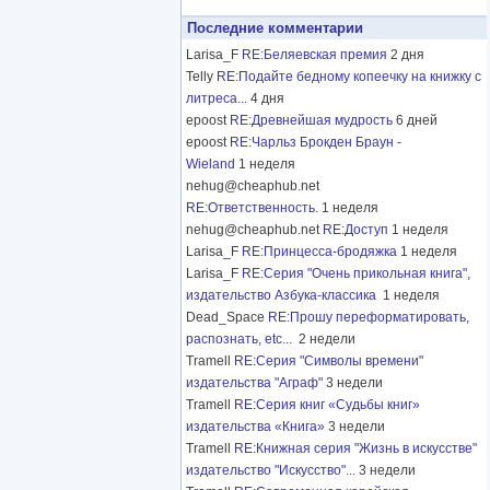
Последние комментарии
Larisa_F
RE:Беляевская премия
2 дня
Telly
RE:Подайте бедному копеечку на книжку с
литреса...
4 дня
epoost
RE:Древнейшая мудрость
6 дней
epoost
RE:Чарльз Брокден Браун -
Wieland
1 неделя
nehug@cheaphub.net
RE:Ответственность.
1 неделя
nehug@cheaphub.net
RE:Доступ
1 неделя
Larisa_F
RE:Принцесса-бродяжка
1 неделя
Larisa_F
RE:Серия "Очень прикольная книга",
издательство Азбука-классика
1 неделя
Dead_Space
RE:Прошу переформатировать,
распознать, etc...
2 недели
Tramell
RE:Серия "Символы времени"
издательства "Аграф"
3 недели
Tramell
RE:Серия книг «Судьбы книг»
издательства «Книга»
3 недели
Tramell
RE:Книжная серия "Жизнь в искусстве"
издательство "Искусство"...
3 недели