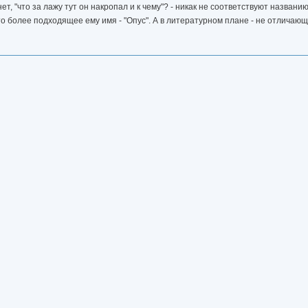
ет, "что за лажу тут он накропал и к чему"? - никак не соответствуют названи
то более подходящее ему имя - "Опус". А в литературном плане - не отлича