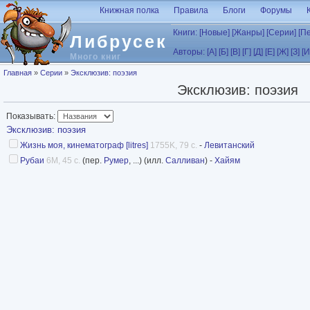
Перейти к основному содержанию
Книжная полка
Правила
Блоги
Форумы
Книги:
[Новые]
[Жанры]
[Серии]
[П
Либрусек
Авторы:
[А]
[Б]
[В]
[Г]
[Д]
[Е]
[Ж]
[З]
[И
Много книг
Вы здесь
Главная
»
Серии
»
Эксклюзив: поэзия
Эксклюзив: поэзия
Показывать:
Эксклюзив: поэзия
Жизнь моя, кинематограф [litres]
1755K, 79 с.
-
Левитанский
Рубаи
6M, 45 с.
(пер.
Румер
, ...) (илл.
Салливан
) -
Хайям