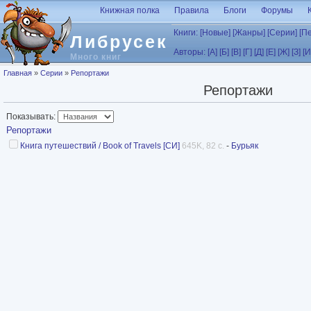
Перейти к основному содержанию
Книжная полка
Правила
Блоги
Форумы
Книги:
[Новые]
[Жанры]
[Серии]
[П
Либрусек
Авторы:
[А]
[Б]
[В]
[Г]
[Д]
[Е]
[Ж]
[З]
[И
Много книг
Вы здесь
Главная
»
Серии
»
Репортажи
Репортажи
Показывать:
Репортажи
Книга путешествий / Book of Travels [СИ]
645K, 82 с.
-
Бурьяк