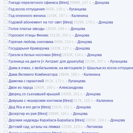
Гнездо перелетного сфинкса [litres]
2099K, 147 с.
-
Донцова
Год козла отпущения
845K, 130 с.
-
Луганцева
Год огненного жениха
1143K, 197 с.
-
Калинина
Годовой абонемент на тот свет [litres]
1529K, 170 с.
-
Донцова
Голое платье звезды
1302K, 199 с.
-
Донцова
Гороскоп птицы Феникс
1512K, 205 с.
-
Донцова
Горячая любовь снеговика
900K, 210 с.
-
Донцова
Государыня Криворучка
1433K, 127 с.
-
Донцова
Гризли в белых носочках [litres]
1932K, 134 с.
-
Донцова
Гусеница на диете [= Антракт для душегуба]
1019K, 207 с.
-
Луганцева
Дама в очках, с мобильником, на мотоцикле [= Шашлык из козла отпущен
Дама Великого Комбинатора
1884K, 166 с.
-
Калинина
Дамочка с гарантией
961K, 172 с.
-
Луганцева
Двое из ларца
1060K, 169 с.
-
Александрова
Дворец со съехавшей крышей
1455K, 201 с.
-
Донцова
Девушка с чеширским зонтиком [litres]
917K, 155 с.
-
Калинина
Дед Яга и его дети [litres]
1191K, 151 с.
-
Донцова
Дезертир из рая [litres]
2089K, 116 с.
-
Донцова
Дерзкие надежды Карабаса-Барабаса [litres]
1665K, 124 с.
-
Донцова
Детский сад, штаны на лямках
1220K, 223 с.
-
Лютикова