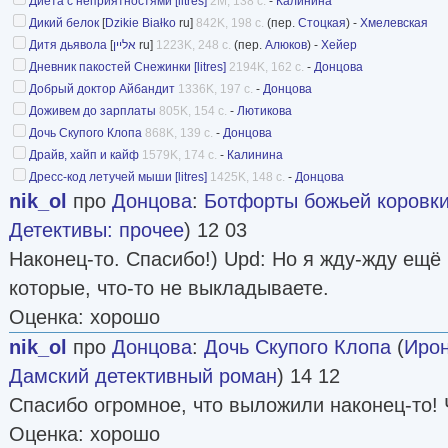
Диета с неприятностями [litres]
2M, 138 с.
-
Калинина
Дикий белок
[
Dzikie Białko
ru]
842K, 198 с.
(пер.
Стоцкая
) -
Хмелевская
Дитя дьявола
[
אליין
ru]
1223K, 248 с.
(пер.
Алюков
) -
Хейер
Дневник пакостей Снежинки [litres]
2194K, 162 с.
-
Донцова
Добрый доктор Айбандит
1336K, 197 с.
-
Донцова
Доживем до зарплаты
805K, 154 с.
-
Лютикова
Дочь Скупого Клопа
868K, 139 с.
-
Донцова
Драйв, хайп и кайф
1579K, 174 с.
-
Калинина
Дресс-код летучей мыши [litres]
1425K, 148 с.
-
Донцова
nik_ol
про
Донцова
:
Ботфорты божьей коровк
Детективы: прочее
) 12 03
Наконец-то. Спасибо!) Upd: Но я жду-жду ещё
которые, что-то не выкладываете.
Оценка: хорошо
nik_ol
про
Донцова
:
Дочь Скупого Клопа
(
Ирон
Дамский детективный роман
) 14 12
Спасибо огромное, что выложили наконец-то! 
Оценка: хорошо