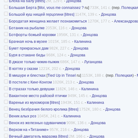
Блоха на балу [litres]
2M, 129 с.
-
Донцова
Большая Берта
[
Moi, vous me connaissez ?
ru]
733K, 141 с.
(пер.
Полецка
Большой куш нищей герцогини [litres]
1147K, 139 с.
-
Донцова
Бородатая женщина желает познакомиться
1270K, 177 с.
-
Александров
Ботаник на рыбалке
2053K, 116 с.
-
Донцова
Ботфорты божьей коровки
1956K, 131 с.
-
Донцова
Брачная ночь в музее
1015K, 185 с.
-
Калинина
Букет прекрасных дам
982K, 227 с.
-
Донцова
Буря в стакане беды
968K, 124 с.
-
Донцова
В джазе только чижик-пыжик
686K, 147 с.
-
Луганцева
В когтях у сказки
1221K, 202 с.
-
Донцова
В мишуре и блестках
[
Tied Up in Tinsel
ru]
1153K, 188 с.
(пер.
Полецкая
) -
В постели с Кинг-Конгом
1026K, 213 с.
-
Донцова
В стразах только девушки
1182K, 146 с.
-
Калинина
Вакантное место райской птички
949K, 145 с.
-
Донцова
Варенье из мухоморов [litres]
1943K, 151 с.
-
Калинина
Венец безбрачия белого кролика [litres]
1752K, 180 с.
-
Донцова
Веник алых роз
1045K, 241 с.
-
Калинина
Венок из железных одуванчиков
909K, 136 с.
-
Донцова
Верхом на «Титанике»
957K, 216 с.
-
Донцова
Вечный двигатель маразма [litres]
2M, 166 с.
-
Донцова