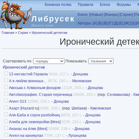
Перейти к основному содержанию
Книжная полка
Правила
Блоги
Форумы
Книги:
[Новые]
[Жанры]
[Серии]
[П
Либрусек
Авторы:
[А]
[Б]
[В]
[Г]
[Д]
[Е]
[Ж]
[З]
[И
Много книг
Вы здесь
Главная
»
Серии
»
Иронический детектив
Иронический дете
Сортировать по:
Показывать:
Иронический детектив
13 несчастий Геракла
941K, 217 с.
-
Донцова
А я люблю военных…
907K, 190 с.
-
Милевская
Авоська с Алмазным фондом
1212K, 203 с.
-
Донцова
Автобиография. Старая перечница
2050K, 204 с.
(пер.
Селиванова
) -
Хм
Агент 013
1036K, 233 с.
-
Донцова
Азарт
[
Hazard
ru]
458K, 105 с.
(пер.
Шибаев
) -
Хмелевская
Али-Баба и сорок разбойниц
987K, 227 с.
-
Донцова
Алиби для землеройки [litres]
923K, 115 с.
-
Донцова
Ананас на ёлке [litres]
1669K, 138 с.
-
Донцова
Ангел на каникулах
779K, 137 с.
-
Луганцева