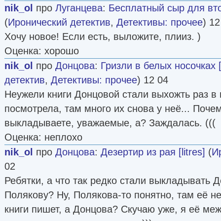
nik_ol
про
Луганцева
:
Бесплатный сыр для втор
(
Иронический детектив
,
Детективы: прочее
) 12
Хочу новое! Если есть, выложите, плииз. )
Оценка: хорошо
nik_ol
про
Донцова
:
Гризли в белых носочках [l
детектив
,
Детективы: прочее
) 12 04
Неужели книги Донцовой стали выхожть раз в
посмотрела, там много их снова у неё... Поче
выкладываете, уважаемые, а? Заждалась. (((
Оценка: неплохо
nik_ol
про
Донцова
:
Дезертир из рая [litres]
(
И
02
Ребятки, а что так редко стали выкладывать Д
Полякову? Ну, Полякова-то понятно, там её не
книги пишет, а Донцова? Скучаю уже, я её м