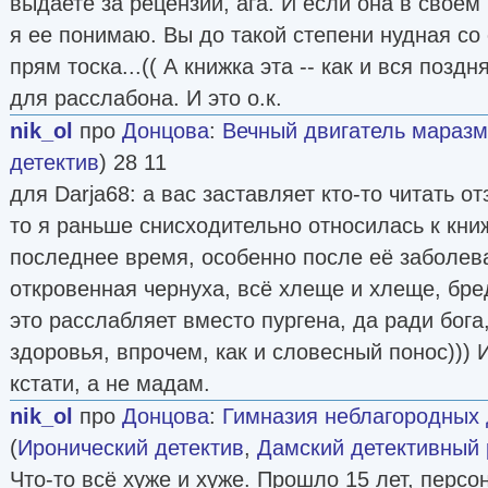
выдаете за рецензии, ага. И если она в своем 
я ее понимаю. Вы до такой степени нудная со 
прям тоска...(( А книжка эта -- как и вся позд
для расслабона. И это о.к.
nik_ol
про
Донцова
:
Вечный двигатель маразма 
детектив
) 28 11
для Darja68: а вас заставляет кто-то читать 
то я раньше снисходительно относилась к кни
последнее время, особенно после её заболев
откровенная чернуха, всё хлеще и хлеще, бре
это расслабляет вместо пургена, да ради бог
здоровья, впрочем, как и словесный понос))) 
кстати, а не мадам.
nik_ol
про
Донцова
:
Гимназия неблагородных де
(
Иронический детектив
,
Дамский детективный
Что-то всё хуже и хуже. Прошло 15 лет, перс