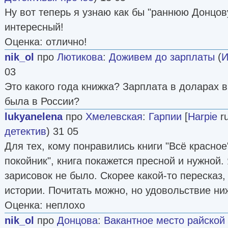
Ну вот теперь я узнаю как бы "раннюю Донцов
интересный!
Оценка: отлично!
nik_ol
про
Лютикова
:
Доживем до зарплаты
(
И
03
Это какого года книжка? Зарплата в доларах 
была в России?
lukyanelena
про
Хмелевская
:
Гарпии
[
Harpie
ru
детектив
) 31 05
Для тех, кому понравились книги "Всё красное"
покойник", книга покажется пресной и нужной.
зарисовок не было. Скорее какой-то пересказ,
истории. Почитать можно, но удовольствие ни
Оценка: неплохо
nik_ol
про
Донцова
:
Вакантное место райской 