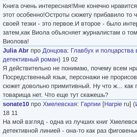
Книга очень интересная!Мне конечно нравится
этот особенно!Остроты сюжету прибавило то ч
своей тезки - это первое.И второе - было инт
затем,как Виола объясняет журналистам о том
Виолова!
Julia Abr
про
Донцова
:
Главбух и полцарства 
детективный роман
) 19 02
Я действительно не понимаю, почему всем нра
Посредственный язык, персонажи не прорисов
сюжет довольно примитивный. Ну что ж... как г
товарища нет. Что еще тут скажешь?
sonate10
про
Хмелевская
:
Гарпии
[
Harpie
ru] (
18 11
На мой взгляд - одна из лучших книг Хмелевск
детективной линией - она-то как раз фиговень