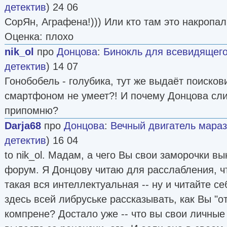
детектив
) 24 06
СорЯн, Аграфена!))) Или кто там это накропал
Оценка: плохо
nik_ol
про
Донцова
:
Бинокль для всевидящего о
детектив
) 14 07
Гонобобель - голубика, тут же выдаёт поисков
смартфоном не умеет?! И почему Донцова сли
припомню?
Darja68
про
Донцова
:
Вечный двигатель маразма
детектив
) 16 04
to nik_ol. Мадам, а чего Вы свои заморочки в
форум. Я Донцову читаю для расслабления, ч
такая вся интеллектуальная -- ну и читайте с
здесь всей либруське рассказывать, как Вы "о
компрене? Достало уже -- что вы свои личные