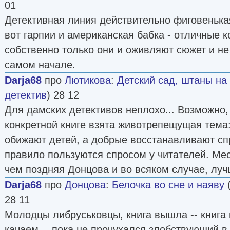
01
Детективная линия действительно фиговенькая
вот гарпии и американская бабка - отличные 
собственно только они и оживляют сюжет и не
самом начале.
Darja68
про
Лютикова
:
Детский сад, штаны на
детектив
) 28 12
Для дамских детективов неплохо... Возможно,
конкретной книге взята животрепещущая тема
обижают детей, а добрые восстанавливают сп
правило пользуются спросом у читателей. Ме
чем поздняя Донцова и во всяком случае, луч
Darja68
про
Донцова
:
Белочка во сне и наяву
28 11
Молодцы либруськовцы, книга вышла -- книга 
качаем -- пока не прочухался злобствующий в