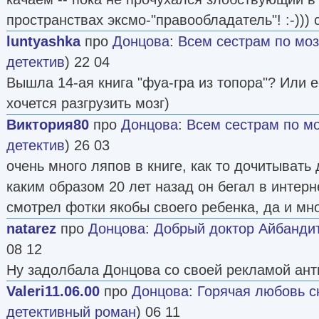
пространствах эксмо-"правообладатель"! :-))) 
luntyashka
про
Донцова
:
Всем сестрам по мо
детектив
) 22 04
Вышла 14-ая книга "фуа-гра из топора"? Или е
хочется разгрузить мозг)
Виктория80
про
Донцова
:
Всем сестрам по м
детектив
) 26 03
очень много ляпов в книге, как то дочитывать 
каким образом 20 лет назад он бегал в интерн
смотрел фотки якобы своего ребенка, да и мно
natarez
про
Донцова
:
Добрый доктор Айбанди
08 12
Ну задолбала Донцова со своей рекламой ант
Valeri11.06.00
про
Донцова
:
Горячая любовь с
детективный роман
) 06 11