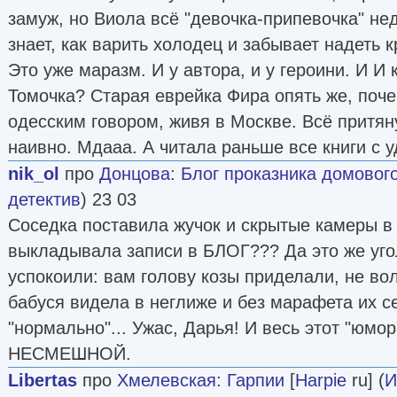
замуж, но Виола всё "девочка-припевочка" не
знает, как варить холодец и забывает надеть 
Это уже маразм. И у автора, и у героини. И И 
Томочка? Старая еврейка Фира опять же, поче
одесским говором, живя в Москве. Всё притян
наивно. Мдааа. А читала раньше все книги с 
nik_ol
про
Донцова
:
Блог проказника домового [
детектив
) 23 03
Соседка поставила жучок и скрытые камеры в 
выкладывала записи в БЛОГ??? Да это же угол
успокоили: вам голову козы приделали, не вол
бабуся видела в неглиже и без марафета их се
"нормально"... Ужас, Дарья! И весь этот "юмор
НЕСМЕШНОЙ.
Libertas
про
Хмелевская
:
Гарпии
[
Harpie
ru] (
И