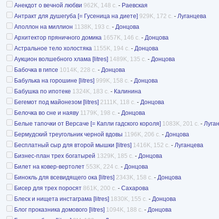
Анекдот о вечной любви
962K, 148 с.
-
Раевская
Антракт для душегуба [= Гусеница на диете]
929K, 172 с.
-
Луганцева
Аполлон на миллион
1138K, 193 с.
-
Донцова
Архитектор пряничного домика
1657K, 146 с.
-
Донцова
Астральное тело холостяка
1155K, 194 с.
-
Донцова
Аукцион волшебного хлама [litres]
1489K, 135 с.
-
Донцова
Бабочка в гипсе
1014K, 228 с.
-
Донцова
Бабулька на горошине [litres]
999K, 158 с.
-
Донцова
Бабушка по ипотеке
1324K, 183 с.
-
Калинина
Бегемот под майонезом [litres]
2111K, 118 с.
-
Донцова
Белочка во сне и наяву
1179K, 198 с.
-
Донцова
Белые тапочки от Версаче [= Капли гадского короля]
1083K, 201 с.
-
Луга
Бермудский треугольник черной вдовы
1196K, 206 с.
-
Донцова
Бесплатный сыр для второй мышки [litres]
1416K, 152 с.
-
Луганцева
Бизнес-план трех богатырей
1329K, 185 с.
-
Донцова
Билет на ковер-вертолет
553K, 224 с.
-
Донцова
Бинокль для всевидящего ока [litres]
2343K, 158 с.
-
Донцова
Бисер для трех поросят
861K, 200 с.
-
Сахарова
Блеск и нищета инстаграма [litres]
1830K, 155 с.
-
Донцова
Блог проказника домового [litres]
1094K, 188 с.
-
Донцова