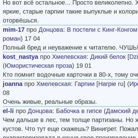
Но вот всё остальное... Просто великолепно.
яркие, старые гарпии такие выпуклые и колори
оторвёшься.
mim-17
про
Донцова
:
В постели с Кинг-Конгом
роман
) 17 04
Полный бред и неуважение к читателю. ЧУШЬ!
kost_nastya
про
Хмелевская
:
Дикий белок
[
Dzi
(
Юмористическая проза
) 19 01
Кто помнит водочные карточки в 80-х, тому оч
joanna
про
Хмелевская
:
Гарпии
[
Harpie
ru] (
Ир
08
Очень живые, реальные образы.
el-li
про
Донцова
:
Бабочка в гипсе
(
Дамский д
Чем дальше в лес, тем толще партизаны. Но ж
кустов. Что тут еще скажешь? Винигрет. Пожа
охарактеризовала в конце свое произведение 