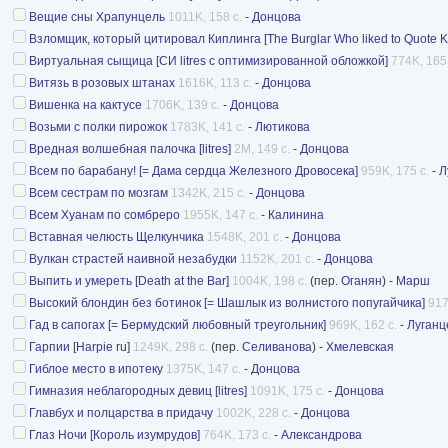
Вещие сны Храпунцель
1011K, 158 с.
-
Донцова
Взломщик, который цитировал Киплинга
[
The Burglar Who liked to Quote K
Виртуальная сыщица [СИ litres с оптимизированной обложкой]
774K, 165 
Витязь в розовых штанах
1616K, 113 с.
-
Донцова
Вишенка на кактусе
1706K, 139 с.
-
Донцова
Возьми с полки пирожок
1783K, 141 с.
-
Лютикова
Вредная волшебная палочка [litres]
2M, 149 с.
-
Донцова
Всем по барабану! [= Дама сердца Железного Дровосека]
959K, 175 с.
-
Л
Всем сестрам по мозгам
1342K, 215 с.
-
Донцова
Всем Хуанам по сомбреро
1955K, 147 с.
-
Калинина
Вставная челюсть Щелкунчика
1548K, 201 с.
-
Донцова
Вулкан страстей наивной незабудки
1152K, 201 с.
-
Донцова
Выпить и умереть [Death at the Bar]
1004K, 198 с.
(пер.
Оганян
) -
Марш
Высокий блондин без ботинок [= Шашлык из волнистого попугайчика]
917
Гад в сапогах [= Бермудский любовный треугольник]
969K, 162 с.
-
Луганц
Гарпии
[
Harpie
ru]
1249K, 298 с.
(пер.
Селиванова
) -
Хмелевская
Гиблое место в ипотеку
1375K, 147 с.
-
Донцова
Гимназия неблагородных девиц [litres]
1091K, 175 с.
-
Донцова
Главбух и полцарства в придачу
1002K, 228 с.
-
Донцова
Глаз Ночи [Король изумрудов]
764K, 173 с.
-
Александрова