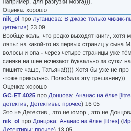
например, для разгузки мозга))).
Оценка: хорошо
nik_ol
про
Луганцева
:
В джазе только чижик-п
детектив
) 23 09
Вообще жаль, что редко выходят книги, хотя 
ляпы: на какой-то из первых страниц у сына 
волосы и опа - через четыре страницы уже тём
синяки на шее исчезают буквально за сутки на
пишите чаще, Татьяна!)))) Хотя бы уже не про 
-тоже прикольно. Полюбила эту трешанину))
Оценка: хорошо
GC-ET 4025
про
Донцова
:
Ананас на ёлке [litre
детектив
,
Детективы: прочее
) 16 05
Это не Детектив , это не юмор , это не Донцов
nik_ol
про
Донцова
:
Ананас на ёлке [litres]
(
Ир
Детективы: прочее
) 13 05