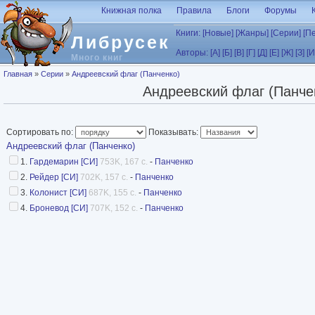
Перейти к основному содержанию
Книжная полка
Правила
Блоги
Форумы
Книги:
[Новые]
[Жанры]
[Серии]
[П
Либрусек
Авторы:
[А]
[Б]
[В]
[Г]
[Д]
[Е]
[Ж]
[З]
[И
Много книг
Вы здесь
Главная
»
Серии
»
Андреевский флаг (Панченко)
Андреевский флаг (Панче
Сортировать по:
Показывать:
Андреевский флаг (Панченко)
1.
Гардемарин [СИ]
753K, 167 с.
-
Панченко
2.
Рейдер [СИ]
702K, 157 с.
-
Панченко
3.
Колонист [СИ]
687K, 155 с.
-
Панченко
4.
Броневод [СИ]
707K, 152 с.
-
Панченко