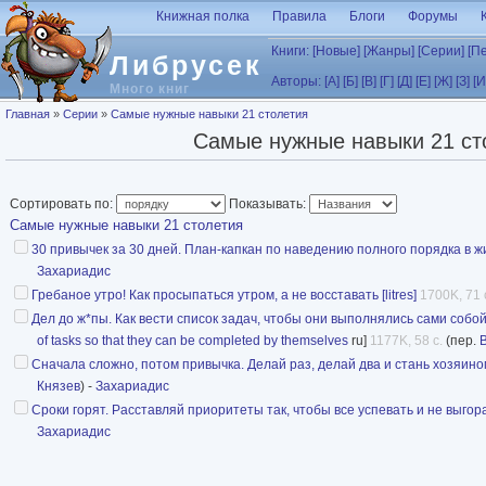
Перейти к основному содержанию
Книжная полка
Правила
Блоги
Форумы
Книги:
[Новые]
[Жанры]
[Серии]
[П
Либрусек
Авторы:
[А]
[Б]
[В]
[Г]
[Д]
[Е]
[Ж]
[З]
[И
Много книг
Вы здесь
Главная
»
Серии
»
Самые нужные навыки 21 столетия
Самые нужные навыки 21 ст
Сортировать по:
Показывать:
Самые нужные навыки 21 столетия
30 привычек за 30 дней. План-капкан по наведению полного порядка в ж
Захариадис
Гребаное утро! Как просыпаться утром, а не восставать [litres]
1700K, 71 
Дел до ж*пы. Как вести список задач, чтобы они выполнялись сами собо
of tasks so that they can be completed by themselves
ru]
1177K, 58 с.
(пер.
Сначала сложно, потом привычка. Делай раз, делай два и стань хозяином 
Князев
) -
Захариадис
Сроки горят. Расставляй приоритеты так, чтобы все успевать и не выгорать
Захариадис