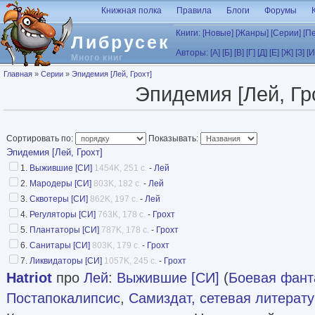
Перейти к основному содержанию
Книжная полка
Правила
Блоги
Форумы
Книги:
[Новые]
[Жанры]
[Серии]
[П
Либрусек
Авторы:
[А]
[Б]
[В]
[Г]
[Д]
[Е]
[Ж]
[З]
[И
Много книг
Вы здесь
Главная
»
Серии
»
Эпидемия [Лей, Грохт]
Эпидемия [Лей, Гр
Сортировать по:
Показывать:
Эпидемия [Лей, Грохт]
1.
Выжившие [СИ]
1454K, 251 с.
-
Лей
2.
Мародеры [СИ]
803K, 182 с.
-
Лей
3.
Сквотеры [СИ]
862K, 197 с.
-
Лей
4.
Регуляторы [СИ]
763K, 178 с.
-
Грохт
5.
Плантаторы [СИ]
787K, 178 с.
-
Грохт
6.
Санитары [СИ]
803K, 179 с.
-
Грохт
7.
Ликвидаторы [СИ]
1057K, 245 с.
-
Грохт
Hatriot
про
Лей
:
Выжившие [СИ]
(
Боевая фант
Постапокалипсис
,
Самиздат, сетевая литерат