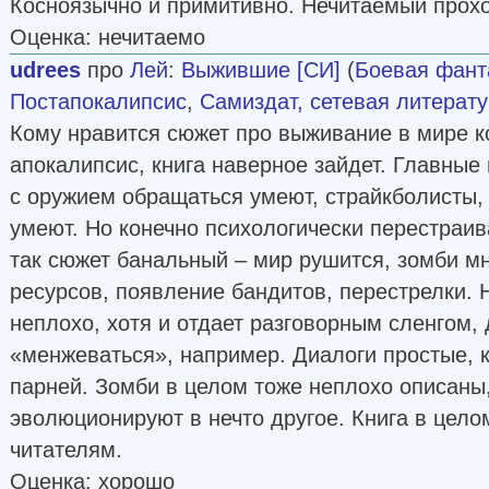
Косноязычно и примитивно. Нечитаемый прохо
Оценка: нечитаемо
udrees
про
Лей
:
Выжившие [СИ]
(
Боевая фант
Постапокалипсис
,
Самиздат, сетевая литерат
Кому нравится сюжет про выживание в мире к
апокалипсис, книга наверное зайдет. Главные
с оружием обращаться умеют, страйкболисты,
умеют. Но конечно психологически перестраив
так сюжет банальный – мир рушится, зомби мн
ресурсов, появление бандитов, перестрелки. 
неплохо, хотя и отдает разговорным сленгом, 
«менжеваться», например. Диалоги простые, 
парней. Зомби в целом тоже неплохо описаны
эволюционируют в нечто другое. Книга в цел
читателям.
Оценка: хорошо