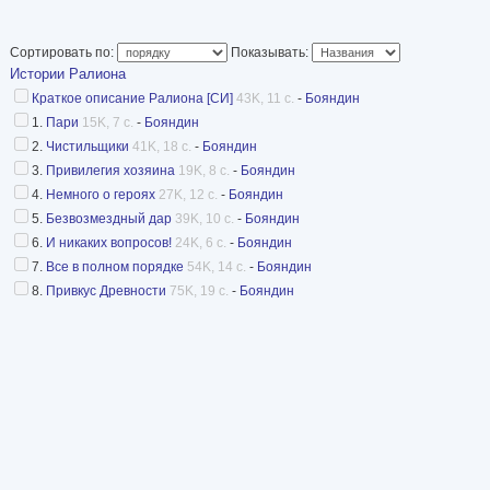
Привкус древности (рассказ) /ИР9/ 1998,1999,
Хозяйским взглядом (рассказ) /ИР10/ 1999,20
Сортировать по:
Показывать:
Тень орла (рассказ) /ИР11/ 1999,2000 не публ
Истории Ралиона
Ни там, ни здесь (рассказ) /ИР12/ 1999,2000,
Краткое описание Ралиона [СИ]
43K, 11 с.
-
Бояндин
1.
Пари
15K, 7 с.
-
Бояндин
Слушай меня (рассказ) /ИР13/ 1999,2000,2001
2.
Чистильщики
41K, 18 с.
-
Бояндин
На дубе том... (рассказ) /ИР14/ 2000,2001 не 
3.
Привилегия хозяина
19K, 8 с.
-
Бояндин
Бескрайнее синее море (рассказ) /ИР15/ 2001
4.
Немного о героях
27K, 12 с.
-
Бояндин
5.
Безвозмездный дар
39K, 10 с.
-
Бояндин
Источник -
https://ralion.net/books.php
6.
И никаких вопросов!
24K, 6 с.
-
Бояндин
7.
Все в полном порядке
54K, 14 с.
-
Бояндин
8.
Привкус Древности
75K, 19 с.
-
Бояндин