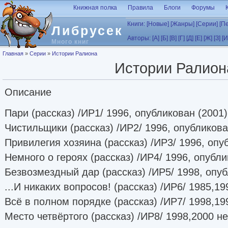
Перейти к основному содержанию
Книжная полка
Правила
Блоги
Форумы
Книги:
[Новые]
[Жанры]
[Серии]
[П
Либрусек
Авторы:
[А]
[Б]
[В]
[Г]
[Д]
[Е]
[Ж]
[З]
[И
Много книг
Вы здесь
Главная
»
Серии
»
Истории Ралиона
Истории Ралион
Описание
Пари (рассказ) /ИР1/ 1996, опубликован (2001)
Чистильщики (рассказ) /ИР2/ 1996, опубликова
Привилегия хозяина (рассказ) /ИР3/ 1996, опу
Немного о героях (рассказ) /ИР4/ 1996, опубли
Безвозмездный дар (рассказ) /ИР5/ 1998, опуб
...И никаких вопросов! (рассказ) /ИР6/ 1985,1
Всё в полном порядке (рассказ) /ИР7/ 1998,19
Место четвёртого (рассказ) /ИР8/ 1998,2000 н