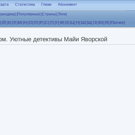
Карта
Статистика
Глюки
Абонемент
ериодика]
[Популярные]
[Страны]
[Теги]
]
[Й]
[К]
[Л]
[М]
[Н]
[О]
[П]
[Р]
[С]
[Т]
[У]
[Ф]
[Х]
[Ц]
[Ч]
[Ш]
[Щ]
[Э]
[Ю]
[Я]
[Прочее]
ом. Уютные детективы Майи Яворской