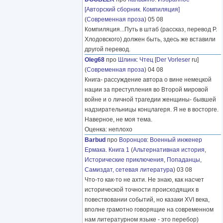
[Авторский сборник. Компиляция]
(
Современная проза
) 05 08
Компиляция...Путь в штаб (рассказ, перевод Р.
Хлодовского) должен быть, здесь же вставили
другой перевод.
Oleg68
про
Шлинк
:
Чтец
[
Der Vorleser
ru]
(
Современная проза
) 04 08
Книга- рассуждение автора о вине немецкой
нации за преступления во Второй мировой
войне и о личной трагедии женщины- бывшей
надзирательницы концлагеря. Я не в восторге.
Наверное, не моя тема.
Оценка: неплохо
Barbud
про
Воронцов
:
Военный инженер
Ермака. Книга 1
(
Альтернативная история
,
Исторические приключения
,
Попаданцы
,
Самиздат, сетевая литература
) 03 08
Что-то как-то не ахти. Не знаю, как насчет
исторической точности происходящих в
повествовании событий, но казаки XVI века,
вполне грамотно говорящие на современном
нам литературном языке - это перебор)