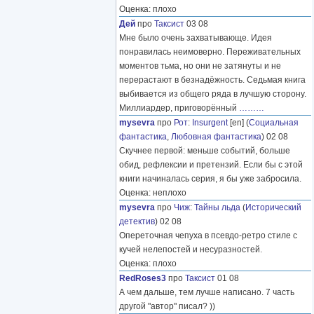
Оценка: плохо
Дей
про
Таксист
03 08
Мне было очень захватывающе. Идея
понравилась неимоверно. Переживательных
моментов тьма, но они не затянуты и не
перерастают в безнадёжность. Седьмая книга
выбивается из общего ряда в лучшую сторону.
Миллиардер, приговорённый
………
mysevra
про
Рот
:
Insurgent
[en] (
Социальная
фантастика
,
Любовная фантастика
) 02 08
Скучнее первой: меньше событий, больше
обид, рефлексии и претензий. Если бы с этой
книги начиналась серия, я бы уже забросила.
Оценка: неплохо
mysevra
про
Чиж
:
Тайны льда
(
Исторический
детектив
) 02 08
Опереточная чепуха в псевдо-ретро стиле с
кучей нелепостей и несуразностей.
Оценка: плохо
RedRoses3
про
Таксист
01 08
А чем дальше, тем лучше написано. 7 часть
другой "автор" писал? ))