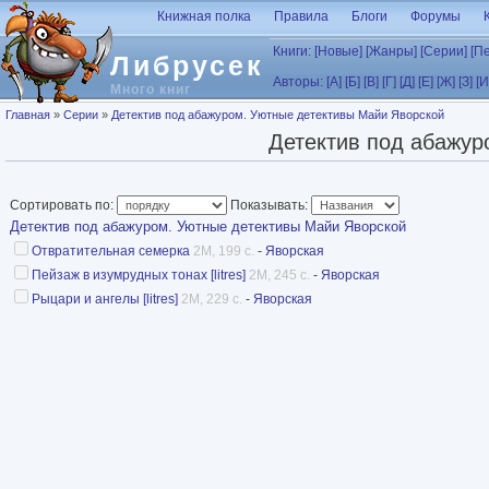
Перейти к основному содержанию
Книжная полка
Правила
Блоги
Форумы
Книги:
[Новые]
[Жанры]
[Серии]
[П
Либрусек
Авторы:
[А]
[Б]
[В]
[Г]
[Д]
[Е]
[Ж]
[З]
[И
Много книг
Вы здесь
Главная
»
Серии
»
Детектив под абажуром. Уютные детективы Майи Яворской
Детектив под абажур
Сортировать по:
Показывать:
Детектив под абажуром. Уютные детективы Майи Яворской
Отвратительная семерка
2M, 199 с.
-
Яворская
Пейзаж в изумрудных тонах [litres]
2M, 245 с.
-
Яворская
Рыцари и ангелы [litres]
2M, 229 с.
-
Яворская