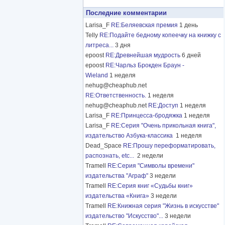
Последние комментарии
Larisa_F
RE:Беляевская премия
1 день
Telly
RE:Подайте бедному копеечку на книжку с
литреса...
3 дня
epoost
RE:Древнейшая мудрость
6 дней
epoost
RE:Чарльз Брокден Браун -
Wieland
1 неделя
nehug@cheaphub.net
RE:Ответственность.
1 неделя
nehug@cheaphub.net
RE:Доступ
1 неделя
Larisa_F
RE:Принцесса-бродяжка
1 неделя
Larisa_F
RE:Серия "Очень прикольная книга",
издательство Азбука-классика
1 неделя
Dead_Space
RE:Прошу переформатировать,
распознать, etc...
2 недели
Tramell
RE:Серия "Символы времени"
издательства "Аграф"
3 недели
Tramell
RE:Серия книг «Судьбы книг»
издательства «Книга»
3 недели
Tramell
RE:Книжная серия "Жизнь в искусстве"
издательство "Искусство"...
3 недели