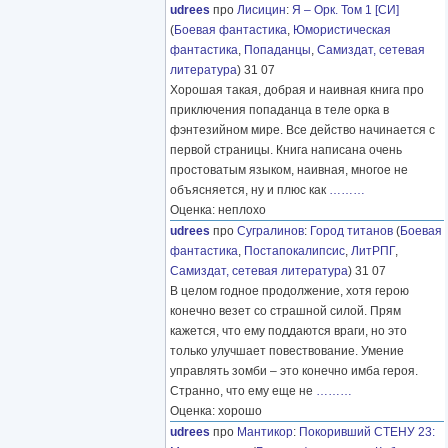
udrees
про
Лисицин
:
Я – Орк. Том 1 [СИ]
(
Боевая фантастика
,
Юмористическая
фантастика
,
Попаданцы
,
Самиздат, сетевая
литература
) 31 07
Хорошая такая, добрая и наивная книга про
приключения попаданца в теле орка в
фэнтезийном мире. Все действо начинается с
первой страницы. Книга написана очень
простоватым языком, наивная, многое не
объясняется, ну и плюс как
………
Оценка: неплохо
udrees
про
Сугралинов
:
Город титанов
(
Боевая
фантастика
,
Постапокалипсис
,
ЛитРПГ
,
Самиздат, сетевая литература
) 31 07
В целом годное продолжение, хотя герою
конечно везет со страшной силой. Прям
кажется, что ему поддаются враги, но это
только улучшает повествование. Умение
управлять зомби – это конечно имба героя.
Странно, что ему еще не
………
Оценка: хорошо
udrees
про
Мантикор
:
Покоривший СТЕНУ 23: