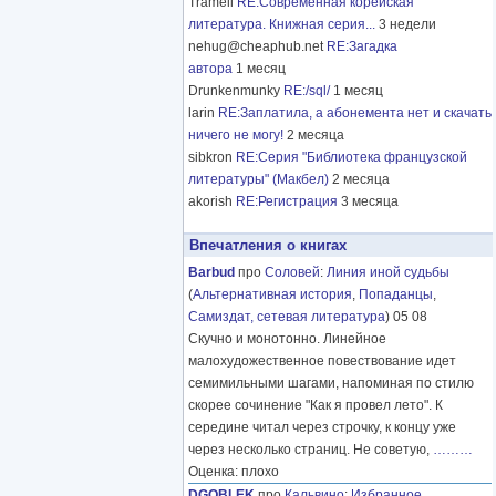
Tramell
RE:Современная корейская
литература. Книжная серия...
3 недели
nehug@cheaphub.net
RE:Загадка
автора
1 месяц
Drunkenmunky
RE:/sql/
1 месяц
larin
RE:Заплатила, а абонемента нет и скачать
ничего не могу!
2 месяца
sibkron
RE:Серия "Библиотека французской
литературы" (Макбел)
2 месяца
akorish
RE:Регистрация
3 месяца
Впечатления о книгах
Barbud
про
Соловей
:
Линия иной судьбы
(
Альтернативная история
,
Попаданцы
,
Самиздат, сетевая литература
) 05 08
Скучно и монотонно. Линейное
малохудожественное повествование идет
семимильными шагами, напоминая по стилю
скорее сочинение "Как я провел лето". К
середине читал через строчку, к концу уже
через несколько страниц. Не советую,
………
Оценка: плохо
DGOBLEK
про
Кальвино
:
Избранное