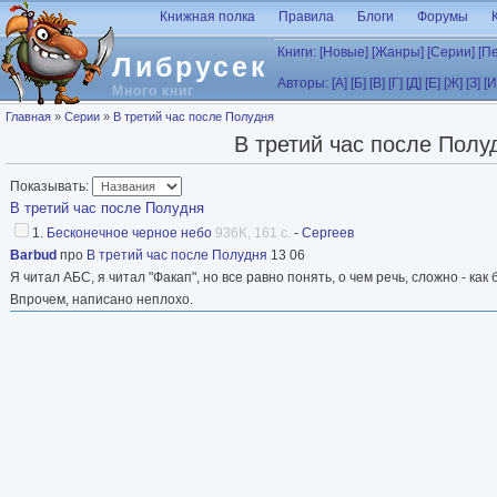
Перейти к основному содержанию
Книжная полка
Правила
Блоги
Форумы
Книги:
[Новые]
[Жанры]
[Серии]
[П
Либрусек
Авторы:
[А]
[Б]
[В]
[Г]
[Д]
[Е]
[Ж]
[З]
[И
Много книг
Вы здесь
Главная
»
Серии
»
В третий час после Полудня
В третий час после Полу
Показывать:
В третий час после Полудня
1.
Бесконечное черное небо
936K, 161 с.
-
Сергеев
Barbud
про
В третий час после Полудня
13 06
Я читал АБС, я читал "Факап", но все равно понять, о чем речь, сложно - как
Впрочем, написано неплохо.