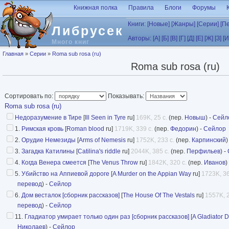
Перейти к основному содержанию
Книжная полка
Правила
Блоги
Форумы
Книги:
[Новые]
[Жанры]
[Серии]
[П
Либрусек
Авторы:
[А]
[Б]
[В]
[Г]
[Д]
[Е]
[Ж]
[З]
[И
Много книг
Вы здесь
Главная
»
Серии
»
Roma sub rosa (ru)
Roma sub rosa (ru)
Сортировать по:
Показывать:
Roma sub rosa (ru)
Недоразумение в Тире
[
Ill Seen in Tyre
ru]
169K, 25 с.
(пер.
Новыш
) -
Сейл
1.
Римская кровь
[
Roman blood
ru]
1719K, 339 с.
(пер.
Федорин
) -
Сейлор
2.
Орудие Немезиды
[
Arms of Nemesis
ru]
1752K, 233 с.
(пер.
Карпинский
)
3.
Загадка Катилины
[
Catilina's riddle
ru]
2044K, 385 с.
(пер.
Перфильев
) -
4.
Когда Венера смеется
[
The Venus Throw
ru]
1842K, 320 с.
(пер.
Иванов
)
5.
Убийство на Аппиевой дороге
[
A Murder on the Appian Way
ru]
1723K, 36
перевод
) -
Сейлор
6.
Дом весталок [сборник рассказов]
[
The House Of The Vestals
ru]
1557K, 2
перевод
) -
Сейлор
11.
Гладиатор умирает только один раз [сборник рассказов]
[
A Gladiator 
Николаев
) -
Сейлор