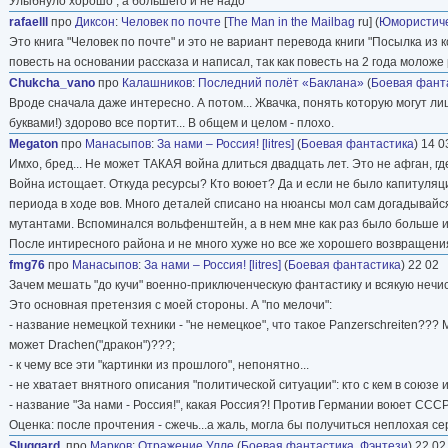
Улыбнуло хорошо , а большего и не надо
rafaelll
про
Диксон
:
Человек по почте
[
The Man in the Mailbag
ru] (
Юмористиче
Это книга "Человек по почте" и это не вариант перевода книги "Посылка из 
повесть на основании рассказа и написал, так как повесть на 2 года моложе
Chukcha_vano
про
Калашников
:
Последний полёт «Баклана»
(
Боевая фант
Вроде сначала даже интересно. А потом... Жвачка, понять которую могут ли
буквами!) здорово все портит... В общем и целом - плохо.
Megaton
про
Манасыпов
:
За нами – Россия! [litres]
(
Боевая фантастика
) 14 0
Имхо, бред... Не может ТАКАЯ война длиться двадцать лет. Это не афган, гд
Война истощает. Откуда ресурсы? Кто воюет? Да и если не было капитуля
периода в ходе вов. Много деталей списано на нюансы мол сам догадывайс
мутантами. Вспоминался вольфенштейн, а в нем мне как раз было больше и
После интиресного района и не много хуже но все же хорошего возвращения 
fmg76
про
Манасыпов
:
За нами – Россия! [litres]
(
Боевая фантастика
) 22 02
Зачем мешать "до кучи" военно-приключенческую фантастику и всякую нечист
Это основная претензия с моей стороны. А "по мелочи":
- название немецкой техники - "не немецкое", что такое Panzerschreiten??? 
может Drachen("дракон")???;
- к чему все эти "картинки из прошлого", непонятно...
- не хватает внятного описания "политической ситуации": кто с кем в союзе 
- название "За нами - Россия!", какая Россия?! Против Германии воюет СССР
Оценка: после прочтения - сжечь...а жаль, могла бы получиться неплохая се
Sluggard.
про
Марков
:
Отражение Улле
(
Боевая фантастика
,
Фэнтези
) 22 02