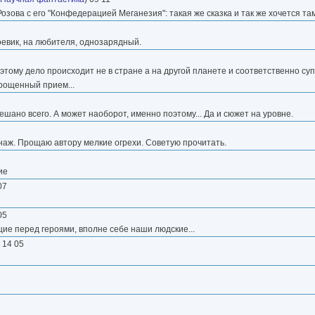
зова с его "Конфедерацией Меганезия": такая же сказка и так же хочется там 
оевик, на любителя, однозарядный.
тому дело происходит не в стране а на другой планете и соответственно суп
рощенный прием...
ешано всего. А может наоборот, именно поэтому... Да и сюжет на уровне.
наж. Прощаю автору мелкие огрехи. Советую прочитать.
ие
07
05
ие перед героями, вполне себе наши людские...
) 14 05