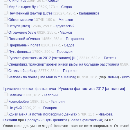
Клинопись
236K, 26 с.
-
Хорсун
Мир Четырех Лун
962K, 173 с.
-
Седов
Неучтенный фактор [Litres]
2262K, 428 с.
-
Калашников
Обмен мирами
1374K, 190 с.
-
Минаков
Отпуск [litres]
1260K, 259 с.
-
Кружевский
Отражение Улле
692K, 255 с.
-
Марков
Позывной «Омега»
1485K, 258 с.
-
Петракеев
Прерванный полет
826K, 177 с.
-
Седов
Путь феникса
1790K, 296 с.
-
Проскурин
Русская фантастика 2012 [Антология] [HL]
2321K, 532 с.
-
Батхен
Специфика транспортировки живой рыбы на большие расстояния
858K, 
Стальной арбитр
2277K, 384 с.
-
Гаврилов
Человек по почте
[
The Man in the Mailbag
ru]
95K, 26 с.
(пер.
Левин
) -
Дикс
Приключенческая фантастика
:
Русская фантастика 2012 [антология]
Валенок
213K, 18 с.
-
Гелприн
Ксенофобия
198K, 15 с.
-
Гелприн
Не убий
230K, 21 с.
-
Гелприн
Удиви меня, а потом поговорим о деньгах
578K, 11 с.
-
Иванова
Lakmunt
про
Проскурин
:
Путь феникса
(
Боевая фантастика
) 24 07
Умная книга для умных людей. Конечно такая не всем понравится. Отлично!