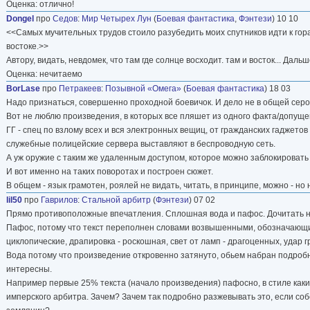
Оценка: отлично!
Dongel
про
Седов
:
Мир Четырех Лун
(
Боевая фантастика
,
Фэнтези
) 10 10
<<Самых мучительных трудов стоило разубедить моих спутников идти к горам
востоке.>>
Автору, видать, невдомек, что там где солнце восходит. там и восток... Даль
Оценка: нечитаемо
BorLase
про
Петракеев
:
Позывной «Омега»
(
Боевая фантастика
) 18 03
Надо признаться, совершенно проходной боевичок. И дело не в общей сер
Вот не люблю произведения, в которых все пляшет из одного факта/допущен
ГГ - спец по взлому всех и вся электронных вещиц, от гражданских гаджетов
служебные полицейские сервера выставляют в беспроводную сеть.
А уж оружие с таким же удаленным доступом, которое можно заблокировать 
И вот именно на таких поворотах и построен сюжет.
В общем - язык грамотен, роялей не видать, читать, в принципе, можно - но 
lil50
про
Гаврилов
:
Стальной арбитр
(
Фэнтези
) 07 02
Прямо противоположные впечатления. Сплошная вода и пафос. Дочитать не
Пафос, потому что текст переполнен словами возвышенными, обозначающими
циклопические, драпировка - роскошная, свет от ламп - драгоценных, удар г
Вода потому что произведение откровенно затянуто, обьем набран подроб
интересны.
Например первые 25% текста (начало произведения) пафосно, в стиле как
имперского арбитра. Зачем? Зачем так подробно разжевывать это, если со