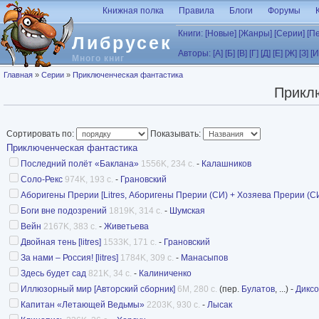
Перейти к основному содержанию
Книжная полка
Правила
Блоги
Форумы
Книги:
[Новые]
[Жанры]
[Серии]
[П
Либрусек
Авторы:
[А]
[Б]
[В]
[Г]
[Д]
[Е]
[Ж]
[З]
[И
Много книг
Вы здесь
Главная
»
Серии
»
Приключенческая фантастика
Прикл
Сортировать по:
Показывать:
Приключенческая фантастика
Последний полёт «Баклана»
1556K, 234 с.
-
Калашников
Соло-Рекс
974K, 193 с.
-
Грановский
Аборигены Прерии [Litres, Аборигены Прерии (СИ) + Хозяева Прерии (СИ
Боги вне подозрений
1819K, 314 с.
-
Шумская
Вейн
2167K, 383 с.
-
Живетьева
Двойная тень [litres]
1533K, 171 с.
-
Грановский
За нами – Россия! [litres]
1784K, 309 с.
-
Манасыпов
Здесь будет сад
821K, 34 с.
-
Калиниченко
Иллюзорный мир [Авторский сборник]
6M, 280 с.
(пер.
Булатов
, ...) -
Дикс
Капитан «Летающей Ведьмы»
2203K, 930 с.
-
Лысак