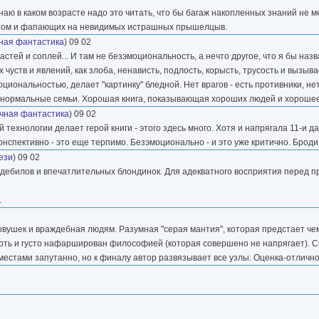
знаю в каком возрасте надо это читать, что бы багаж накопленных знаний не
ектом и фапающих на невидимых истрашных прышелцыв.
ная фантастика
) 09 02
астей и соплей... И там не безэмоциональность, а нечто другое, что я бы наз
 чуств и явлений, как злоба, ненависть, подлость, корысть, трусость и вызы
циональностью, делает "картинку" бледной. Нет врагов - есть противники, не
и нормальные семьи. Хорошая книга, показывающая хороших людей и хороше
чная фантастика
) 09 02
й технологии делает герой книги - этого здесь много. Хотя и напрягала 11-и д
спективно - это еще терпимо. Безэмоционально - и это уже критично. Бродилк
ези
) 09 02
ля дебилов и впечатлительных блондинок. Для адекватного восприятия перед 
.
овушек и враждебная людям. Разумная "серая мантия", которая предстает че
 хоть и густо нафарширован философией (которая совершено не напрягает).
я местами запутанно, но к финалу автор развязывает все узлы. Оценка-отлично