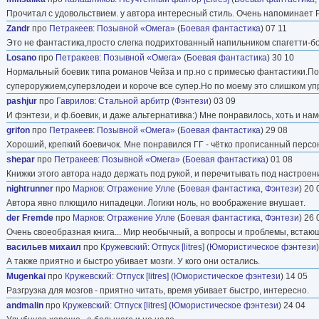
Прочитал с удовольствием. у автора интересный стиль. Очень напоминает Ро
Zandr
про
Петракеев
:
Позывной «Омега»
(
Боевая фантастика
) 07 11
Это не фантастика,просто слегка подрихтованный напильником спагетти-б
Losano
про
Петракеев
:
Позывной «Омега»
(
Боевая фантастика
) 30 10
Нормальный боевик типа романов Чейза и пр.но с примесью фантастики.Поэ
супероружием,суперзлодеи и короче все супер.Но по моему это слишком уп
pashjur
про
Гаврилов
:
Стальной арбитр
(
Фэнтези
) 03 09
И фэнтези, и ф.боевик, и даже альтернативка:) Мне понравилось, хоть и нам
grifon
про
Петракеев
:
Позывной «Омега»
(
Боевая фантастика
) 29 08
Хороший, крепкий боевичок. Мне понравился ГГ - чётко прописанный персо
shepar
про
Петракеев
:
Позывной «Омега»
(
Боевая фантастика
) 01 08
Книжки этого автора надо держать под рукой, и перечитывать под настроен
nightrunner
про
Марков
:
Отражение Улле
(
Боевая фантастика
,
Фэнтези
) 20 
Автора явно плющило нипадецки. Логики ноль, но воображение внушает.
der Fremde
про
Марков
:
Отражение Улле
(
Боевая фантастика
,
Фэнтези
) 26 
Очень своеобразная книга... Мир необычный, а вопросы и проблемы, встающ
васильев михаил
про
Кружевский
:
Отпуск [litres]
(
Юмористическое фэнтези
А также приятно и быстро убивает мозги. У кого они остались.
Mugenkai
про
Кружевский
:
Отпуск [litres]
(
Юмористическое фэнтези
) 14 05
Разгрузка для мозгов - приятно читать, время убивает быстро, интересно.
andmalin
про
Кружевский
:
Отпуск [litres]
(
Юмористическое фэнтези
) 24 04