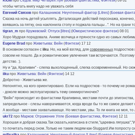
KIOill
про
Седов
:
Мир Четырех Лун
(
Боевая фантастика
,
Фэнтези
) 09 02
чтобы читать книгу надо не уважать себя
Евгений Связов
про
Калашников
:
Неучтенный фактор [Litres]
(
Боевая фанта
Сказка на ночь детей усыплять. Детализация действий персонажа, конечно, 
взявшись за пятку, она наклонила стопу и поджала пальцы...". Но на грани то
tigran_m
про
Кружевский
:
Отпуск [litres]
(
Юмористическое фэнтези
) 08 01
Хоро Мудрая порадовала. Аниме волчица и пряности одно из самых любим
Eugene Brad
про
Живетьева
:
Вейн
(
Фэнтези
) 17 12
В основном согласен с
iiku
. Но, на мой взгляд, для
современных
подростков я
совсем не пошло. Да и романтические увлечения там встречаются. Поэтому м
детство. :).
Ну и "да, Крапивин" - слегка выхолощенный, слегка осовремененный. Но сю
iiku
про
Живетьева
:
Вейн
(
Фэнтези
) 14 12
Добротно - Живетьева же.
Непонятно, на кого ориентировано. Если на подростков - то почему не рома
- доколе можно эксплуатировать тему сииииротиночек?
"Вейн" происходит из фантастики Крапивина, местами почти до эпигонства,
запредельное - слезы наворачиваются, когда вроде бы то же самое делают г
А вообще - местами захватывающе. Но местами, увы. То ли книга не моя, т
ukr72
про
Марков
:
Отражение Улле
(
Боевая фантастика
,
Фэнтези
) 12 11
Хорошая и добрая сказка.Так сказать,написана в стиле,"царевна лягушка",
то почитать перед сном..Только не таким людям как-Sluggard.Им попросту си
mifisailka
про
Калашников
:
Неучтенный фактор [Litres]
(
Боевая фантастика
,