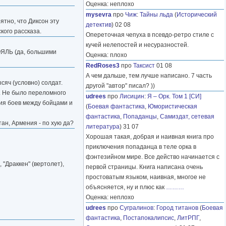
Оценка: неплохо
mysevra
про
Чиж
:
Тайны льда
(
Исторический
ятно, что Диксон эту
детектив
) 02 08
кого рассказа.
Опереточная чепуха в псевдо-ретро стиле с
кучей нелепостей и несуразностей.
РОЯЛЬ (да, большими
Оценка: плохо
RedRoses3
про
Таксист
01 08
А чем дальше, тем лучше написано. 7 часть
сяч (условно) солдат.
другой "автор" писал? ))
. Не было переломного
udrees
про
Лисицин
:
Я – Орк. Том 1 [СИ]
ния боев между бойцами и
(
Боевая фантастика
,
Юмористическая
фантастика
,
Попаданцы
,
Самиздат, сетевая
тан, Армения - по хую да?
литература
) 31 07
Хорошая такая, добрая и наивная книга про
приключения попаданца в теле орка в
фэнтезийном мире. Все действо начинается с
 "Драккен" (вертолет),
первой страницы. Книга написана очень
простоватым языком, наивная, многое не
объясняется, ну и плюс как
………
Оценка: неплохо
udrees
про
Сугралинов
:
Город титанов
(
Боевая
фантастика
,
Постапокалипсис
,
ЛитРПГ
,