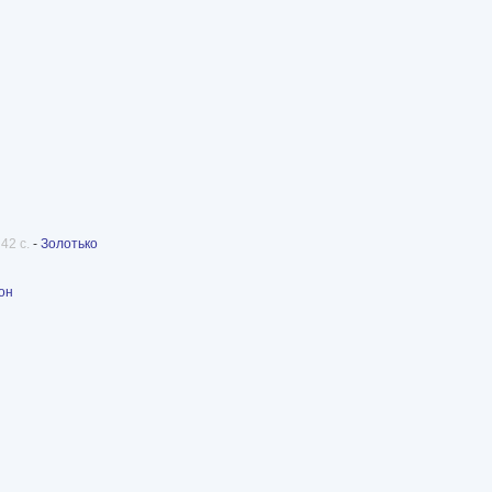
42 с.
-
Золотько
он