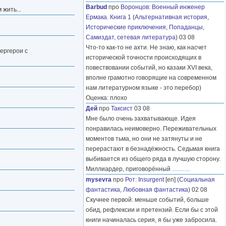
Barbud
про
Воронцов
:
Военный инженер
жить...
Ермака. Книга 1
(
Альтернативная история
,
Исторические приключения
,
Попаданцы
,
Самиздат, сетевая литература
) 03 08
Что-то как-то не ахти. Не знаю, как насчет
ергерои с
исторической точности происходящих в
повествовании событий, но казаки XVI века,
вполне грамотно говорящие на современном
нам литературном языке - это перебор)
Оценка: плохо
Дей
про
Таксист
03 08
Мне было очень захватывающе. Идея
понравилась неимоверно. Переживательных
моментов тьма, но они не затянуты и не
перерастают в безнадёжность. Седьмая книга
выбивается из общего ряда в лучшую сторону.
Миллиардер, приговорённый
………
mysevra
про
Рот
:
Insurgent
[en] (
Социальная
фантастика
,
Любовная фантастика
) 02 08
Скучнее первой: меньше событий, больше
обид, рефлексии и претензий. Если бы с этой
книги начиналась серия, я бы уже забросила.