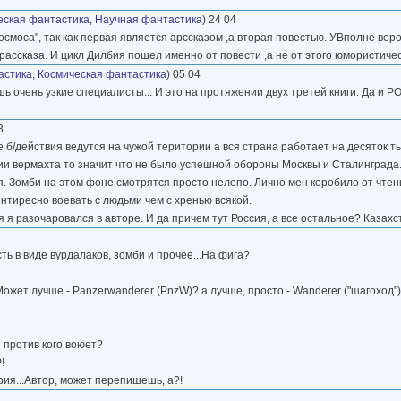
ская фантастика
,
Научная фантастика
) 24 04
космоса", так как первая является арссказом ,а вторая повестью. УВполне веро
 рассказа. И цикл Дилбия пошел именно от повести ,а не от этого юмористичес
астика
,
Космическая фантастика
) 05 04
шь очень узкие специалисты... И это на протяжении двух третей книги. Да и 
3
е б/действия ведутся на чужой територии а вся страна работает на десяток ты
ции вермахта то значит что не было успешной обороны Москвы и Сталинграда
я. Зомби на этом фоне смотрятся просто нелепо. Лично мен коробило от чте
нтиресно воевать с людьми чем с хренью всякой.
я разочаровался в авторе. И да причем тут Россия, а все остальное? Казахс
ь в виде вурдалаков, зомби и прочее...На фига?
Может лучше - Panzerwanderer (PnzW)? а лучше, просто - Wanderer ("шагоход"),
и против кого воюет?
!
рия...Автор, может перепишешь, а?!