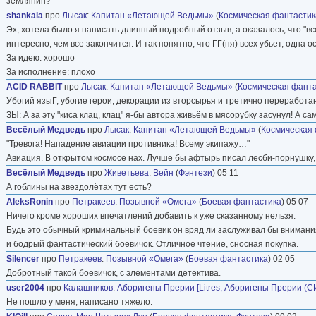
землянин?
shankala
про
Лысак
:
Капитан «Летающей Ведьмы»
(
Космическая фантастик
Эх, хотела было я написать длинный подробный отзыв, а оказалось, что "вс
интересно, чем все закончится. И так понятно, что ГГ(ня) всех убьет, одна о
За идею: хорошо
За исполнение: плохо
ACID RABBIT
про
Лысак
:
Капитан «Летающей Ведьмы»
(
Космическая фант
Убогий языГ, убогие герои, декорации из вторсырья и третично переработан
ЗЫ: А за эту "киса клац, клац" я-бы автора живьём в мясорубку засунул! А 
Весёлый Медведь
про
Лысак
:
Капитан «Летающей Ведьмы»
(
Космическая
"Тревога! Нападение авиации противника! Всему экипажу…"
Авиация. В открытом космосе нах. Лучше бы афтырь писал лесби-порнушку, 
Весёлый Медведь
про
Живетьева
:
Вейн
(
Фэнтези
) 05 11
А гоблины на звездолётах тут есть?
AleksRonin
про
Петракеев
:
Позывной «Омега»
(
Боевая фантастика
) 05 07
Ничего кроме хороших впечатлений добавить к уже сказанному нельзя.
Будь это обычный криминальный боевик он вряд ли заслуживал бы внимания
и бодрый фантастический боевичок. Отличное чтение, сносная покупка.
Silencer
про
Петракеев
:
Позывной «Омега»
(
Боевая фантастика
) 02 05
Добротный такой боевичок, с элементами детектива.
user2004
про
Калашников
:
Аборигены Прерии [Litres, Аборигены Прерии (С
Не пошло у меня, написано тяжело.