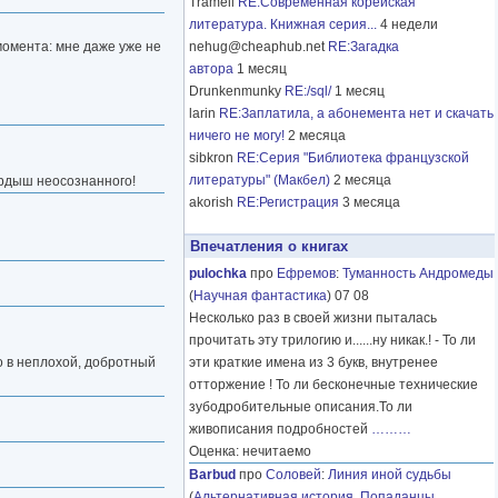
Tramell
RE:Современная корейская
литература. Книжная серия...
4 недели
момента: мне даже уже не
nehug@cheaphub.net
RE:Загадка
автора
1 месяц
Drunkenmunky
RE:/sql/
1 месяц
larin
RE:Заплатила, а абонемента нет и скачать
ничего не могу!
2 месяца
sibkron
RE:Серия "Библиотека французской
литературы" (Макбел)
2 месяца
пердыш неосознанного!
akorish
RE:Регистрация
3 месяца
Впечатления о книгах
pulochka
про
Ефремов
:
Туманность Андромеды
(
Научная фантастика
) 07 08
Несколько раз в своей жизни пыталась
прочитать эту трилогию и......ну никак.! - То ли
о в неплохой, добротный
эти краткие имена из 3 букв, внутренее
отторжение ! То ли бесконечные технические
зубодробительные описания.То ли
живописания подробностей
………
Оценка: нечитаемо
Barbud
про
Соловей
:
Линия иной судьбы
(
Альтернативная история
,
Попаданцы
,