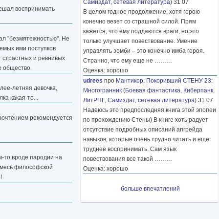
Самиздат, сетевая литература
) 31 07
 мешал воспринимать
В целом годное продолжение, хотя герою
конечно везет со страшной силой. Прям
кажется, что ему поддаются враги, но это
вал "безмятежностью". Не
только улучшает повествование. Умение
ваемых ими поступков
управлять зомби – это конечно имба героя.
т страстных и ревнивых
Странно, что ему еще не
………
е общество.
Оценка: хорошо
udrees
про
Мантикор
:
Покоривший СТЕНУ 23:
алее-летняя девочка,
Многогранник
(
Боевая фантастика
,
Киберпанк
,
а какая-то...
ЛитРПГ
,
Самиздат, сетевая литература
) 31 07
Надеюсь это предпоследняя книга этой эпопеи
прочтением рекомендуется
по прохождению Стены) В книге хоть радует
отсутствие подробных описаний апгрейда
навыков, которые очень трудно читать и еще
труднее воспринимать. Сам язык
м-то вроде пародии на
повествования все такой
………
 Смесь философской
Оценка: хорошо
!
больше впечатлений