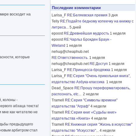
Последние комментарии
 мире восходит на
Larisa_F
RE:Беляевская премия
3 дня
Telly
RE:Подайте бедному копеечку на книжку с
литреса...
5 дней
epoost
RE:Древнейшая мудрость
1 неделя
epoost
RE:Чарльз Брокден Браун -
Wieland
1 неделя
nehug@cheaphub.net
пасности, которые
RE:Ответственность.
1 неделя
nehug@cheaphub.net
RE:Доступ
1 неделя
Larisa_F
RE:Принцесса-бродяжка
1 неделя
Larisa_F
RE:Серия "Очень прикольная книга",
издательство Азбука-классика
1 неделя
Dead_Space
RE:Прошу переформатировать,
распознать, etc...
2 недели
, колоны -
Tramell
RE:Серия "Символы времени"
первого абзаца текста!
издательства "Аграф"
4 недели
 мне как читателю не
Tramell
RE:Серия книг «Судьбы книг»
издательства «Книга»
4 недели
судьбы предыдущего
Tramell
RE:Книжная серия "Жизнь в искусстве"
 новым арбитром стал
издательство "Искусство"...
4 недели