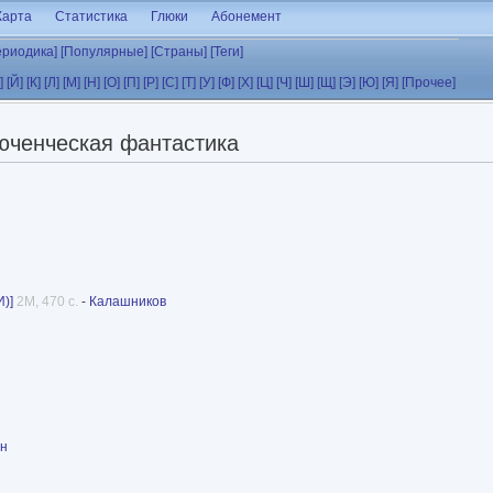
Карта
Статистика
Глюки
Абонемент
ериодика]
[Популярные]
[Страны]
[Теги]
]
[Й]
[К]
[Л]
[М]
[Н]
[О]
[П]
[Р]
[С]
[Т]
[У]
[Ф]
[Х]
[Ц]
[Ч]
[Ш]
[Щ]
[Э]
[Ю]
[Я]
[Прочее]
юченческая фантастика
)]
2M, 470 с.
-
Калашников
он