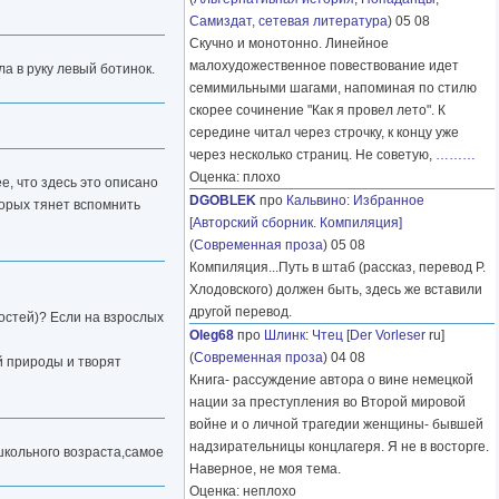
Самиздат, сетевая литература
) 05 08
Скучно и монотонно. Линейное
малохудожественное повествование идет
а в руку левый ботинок.
семимильными шагами, напоминая по стилю
скорее сочинение "Как я провел лето". К
середине читал через строчку, к концу уже
через несколько страниц. Не советую,
………
Оценка: плохо
е, что здесь это описано
DGOBLEK
про
Кальвино
:
Избранное
торых тянет вспомнить
[Авторский сборник. Компиляция]
(
Современная проза
) 05 08
Компиляция...Путь в штаб (рассказ, перевод Р.
Хлодовского) должен быть, здесь же вставили
другой перевод.
ностей)? Если на взрослых
Oleg68
про
Шлинк
:
Чтец
[
Der Vorleser
ru]
(
Современная проза
) 04 08
й природы и творят
Книга- рассуждение автора о вине немецкой
нации за преступления во Второй мировой
войне и о личной трагедии женщины- бывшей
надзирательницы концлагеря. Я не в восторге.
школьного возраста,самое
Наверное, не моя тема.
Оценка: неплохо