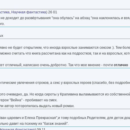
стика
,
Научная фантастика
) 26 01
не доходит до развёртывания "она обулась" на абзац "она наклонилась и взял
го.
ых
вно не будет открытием, что иногда взрослые занимаются сексом :). Тем боле
ожно считать что книга рассчитана как на подростков, так и на взрослых, ко
жет отличный, написано очень добротно. Так что мое мнение - почти
отлично
нтические увлечения отроков, а секс у взрослых героев (спасибо, без подроб
 это очевидно, да. Но когда сироты у Крапивина выламываются из собственно
ерои "Вейна" - пробивает на смех.
о ли автор поторопилась выдать новый роман.
"Иван царевич и Елена Прекрасная",и тому подобных.Родителям, для деток до
льно давит на психику их "багаж знаний".
Научная фантастика
) 09 11