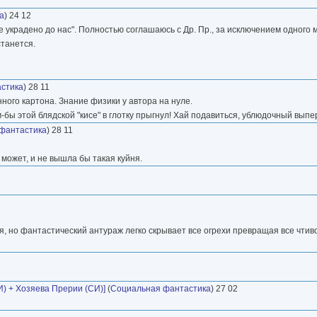
а
) 24 12
е украдено до нас". Полностью соглашаюсь с Др. Пр., за исключением одного 
станется.
астика
) 28 11
ного картона. Знание физики у автора на нуле.
сам-бы этой блядской "кисе" в глотку прыгнул! Хай подавиться, ублюдочный вы
 фантастика
) 28 11
может, и не вышла бы такая куйня.
, но фантастический антураж легко скрывает все огрехи превращая все чтив
И) + Хозяева Прерии (СИ)]
(
Социальная фантастика
) 27 02