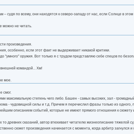
 – судя по всему, они находятся к северо-западу от нас, если Солнце в этом
ше можно не читать.
ости произведения.
ия, особенно, если этот факт не выдерживает никакой критики.
 до "умного" оружия. Вот только я с трудом представляю себе спецов по безо
внешней командой... Хм!
не мое.
 смог.
 максимальную степень чего либо. Башен - самых высоких, зал - громадный
рома - чудовищной силы и т.д. Причем я перечислил фразы только из одного, 
нейшим описанием событий, которые не имеют прямого отношения к сюжету и
их то древних сказаний, автор втюхивает читателю жизнеописание тяжелой 
бственно сюжет произведения начинается с момента, когда арбитр загнулся и