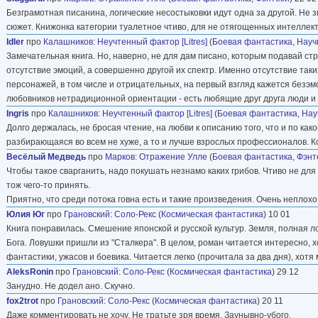
Безграмотная писанина, логические несостыковки идут одна за другой. Не 
сюжет. Книжонка категории туалетное чтиво, для не отягощенных интелл
Idler
про
Калашников
:
Неучтенный фактор [Litres]
(
Боевая фантастика
,
Науч
Замечательная книга. Но, наверно, не для дам писано, которым подавай стр
отсутствие эмоций, а совершенно другой их спектр. Именно отсутствие таких
персонажей, в том числе и отрицательных, на первый взгляд кажется безэмо
любовников нетрадиционной ориентации - есть любящие друг друга люди 
Ingris
про
Калашников
:
Неучтенный фактор [Litres]
(
Боевая фантастика
,
Нау
Долго держалась, не бросая чтение, на любви к описанию того, что и по како
разбирающаяся во всем не хуже, а то и лучше взрослых профессионалов. Кон
Весёлый Медведь
про
Марков
:
Отражение Улле
(
Боевая фантастика
,
Фэнт
Чтобы такое сварганить, надо покушать незнамо каких грибов. Чтиво не д
тож чего-то принять.
Приятно, что среди потока говна есть и такие произведения. Очень неплохо
Юлия Юг
про
Грановский
:
Соло-Рекс
(
Космическая фантастика
) 10 01
Книга понравилась. Смешение японской и русской культур. Земля, полная л
Бога. Ловушки пришли из "Сталкера". В целом, роман читается интересно,
фантастики, ужасов и боевика. Читается легко (прочитала за два дня), хот
AleksRonin
про
Грановский
:
Соло-Рекс
(
Космическая фантастика
) 29 12
Занудно. Не додел ано. Скучно.
fox2trot
про
Грановский
:
Соло-Рекс
(
Космическая фантастика
) 20 11
Даже комментировать не хочу. Не тратьте зря время. Заунывно-убого.