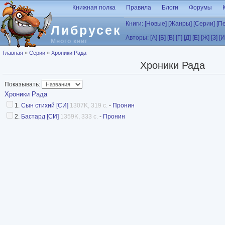
Перейти к основному содержанию
Книжная полка
Правила
Блоги
Форумы
Книги:
[Новые]
[Жанры]
[Серии]
[П
Либрусек
Авторы:
[А]
[Б]
[В]
[Г]
[Д]
[Е]
[Ж]
[З]
[И
Много книг
Вы здесь
Главная
»
Серии
»
Хроники Рада
Хроники Рада
Показывать:
Хроники Рада
1.
Сын стихий [СИ]
1307K, 319 с.
-
Пронин
2.
Бастард [СИ]
1359K, 333 с.
-
Пронин