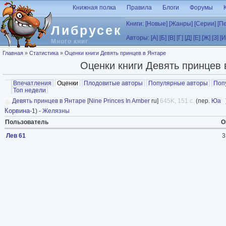
Перейти к основному содержанию
Книжная полка
Правила
Блоги
Форумы
Книги:
[Новые]
[Жанры]
[Серии]
[П
Либрусек
Авторы:
[А]
[Б]
[В]
[Г]
[Д]
[Е]
[Ж]
[З]
[И
Много книг
Вы здесь
Главная
»
Статистика
»
Оценки книги Девять принцев в Янтаре
Оценки книги Девять принцев 
Главные вкладки
Впечатления
Оценки
(активная вкладка)
Плодовитые авторы
Популярные авторы
Поп
Топ недели
Девять принцев в Янтаре
[
Nine Princes In Amber
ru]
645K, 151 с.
(пер.
Юа
Корвина
-1) -
Желязны
Пользователь
О
Лев 61
3