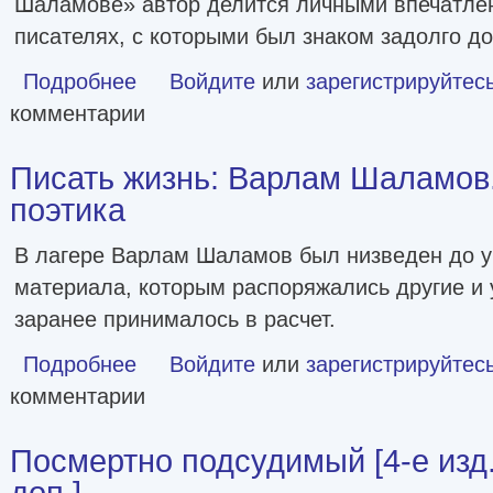
Шаламове» автор делится личными впечатл
писателях, с которыми был знаком задолго до 
Подробнее
о Воспоминания об Александре Солженицыне и Варламе 
Войдите
или
зарегистрируйтес
комментарии
Писать жизнь: Варлам Шаламов
поэтика
В лагере Варлам Шаламов был низведен до у
материала, которым распоряжались другие и 
заранее принималось в расчет.
Подробнее
о Писать жизнь: Варлам Шаламов. Биография и поэтика
Войдите
или
зарегистрируйтес
комментарии
Посмертно подсудимый [4-е изд.
доп.]