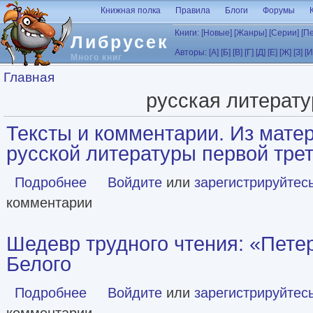
Перейти к основному содержанию
Книжная полка
Правила
Блоги
Форумы
Книги:
[Новые]
[Жанры]
[Серии]
[П
Либрусек
Авторы:
[А]
[Б]
[В]
[Г]
[Д]
[Е]
[Ж]
[З]
[И
Много книг
Вы здесь
Главная
русская литерату
Тексты и комментарии. Из мате
русской литературы первой тре
Подробнее
о Тексты и комментарии. Из материалов к истории русс
Войдите
или
зарегистрируйтес
комментарии
Шедевр трудного чтения: «Пете
Белого
Подробнее
о Шедевр трудного чтения: «Петербург» Андрея Белого
Войдите
или
зарегистрируйтес
комментарии