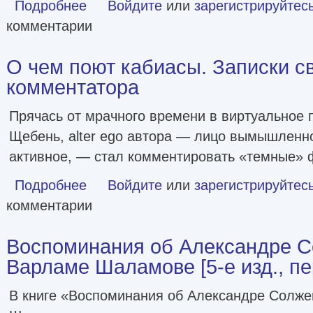
Подробнее
о Литературный процесс: от реализма к модернизму [litr
Войдите
или
зарегистрируйтес
комментарии
О чем поют кабиасы. Записки с
комментатора
Прячась от мрачного времени в виртуальное 
Щебень, alter ego автора — лицо вымышленн
активное, — стал комментировать «темные»
Подробнее
о О чем поют кабиасы. Записки свободного комментато
Войдите
или
зарегистрируйтес
комментарии
Воспоминания об Александре 
Варламе Шаламове [5-е изд., пер
В книге «Воспоминания об Александре Солж