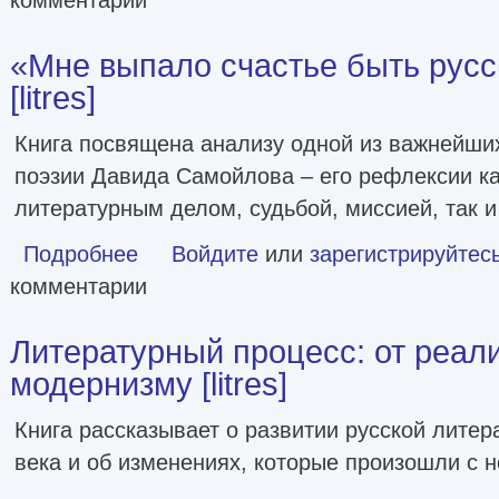
«Мне выпало счастье быть рус
[litres]
Книга посвящена анализу одной из важнейши
поэзии Давида Самойлова – его рефлексии к
литературным делом, судьбой, миссией, так и
Подробнее
о «Мне выпало счастье быть русским поэтом…» [litres]
Войдите
или
зарегистрируйтес
комментарии
Литературный процесс: от реал
модернизму [litres]
Книга рассказывает о развитии русской лите
века и об изменениях, которые произошли с н