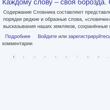
Каждому слову – своя борозда. С
Содержание Словника составляют представл
порядке редкие и образные слова, «словечки
высказывания наших земляков, сохранённые 
Подробнее
о Каждому слову – своя борозда. Словник [litres]
Войдите
или
зарегистрируйтес
комментарии
Страницы
1
2
3
4
5
6
7
8
9
…