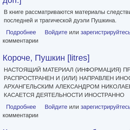
В книге рассматриваются материалы следстви
последней и трагической дуэли Пушкина.
Подробнее
о Посмертно подсудимый [4-е изд., перераб. и доп.]
Войдите
или
зарегистрируйтес
комментарии
Короче, Пушкин [litres]
НАСТОЯЩИЙ МАТЕРИАЛ (ИНФОРМАЦИЯ) П
РАСПРОСТРАНЕН И (ИЛИ) НАПРАВЛЕН ИН
АРХАНГЕЛЬСКИМ АЛЕКСАНДРОМ НИКОЛАЕ
КАСАЕТСЯ ДЕЯТЕЛЬНОСТИ ИНОСТРАННО
Подробнее
о Короче, Пушкин [litres]
Войдите
или
зарегистрируйтес
комментарии