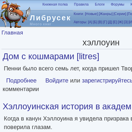
Перейти к основному содержанию
Книжная полка
Правила
Блоги
Форумы
Книги:
[Новые]
[Жанры]
[Серии]
[П
Либрусек
Авторы:
[А]
[Б]
[В]
[Г]
[Д]
[Е]
[Ж]
[З]
[И
Много книг
Вы здесь
Главная
хэллоуин
Дом с кошмарами [litres]
Пенни было всего семь лет, когда пришел Тво
Подробнее
о Дом с кошмарами [litres]
Войдите
или
зарегистрируйтес
комментарии
Хэллоуинская история в академии
Когда в канун Хэллоуина я увидела призрака в
поверила глазам.