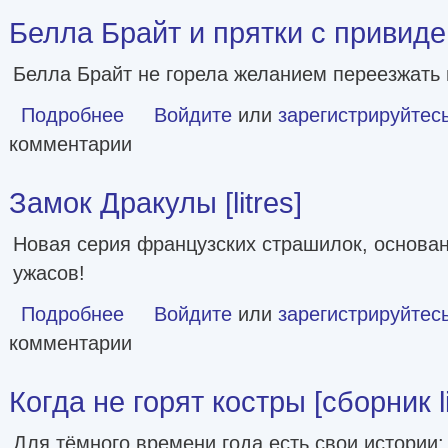
Белла Брайт и прятки с привиден
Белла Брайт не горела желанием переезжать 
Подробнее
о Белла Брайт и прятки с привидением [litres]
Войдите
или
зарегистрируйтес
комментарии
Замок Дракулы [litres]
Новая серия французских страшилок, основан
ужасов!
Подробнее
о Замок Дракулы [litres]
Войдите
или
зарегистрируйтес
комментарии
Когда не горят костры [сборник li
Для тёмного времени года есть свои истории: