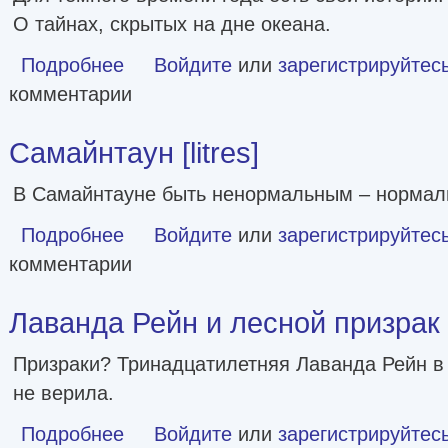
О тайнах, скрытых на дне океана.
Подробнее
о Когда не горят костры [сборник litres]
Войдите
или
зарегистрируйтес
комментарии
Самайнтаун [litres]
В Самайнтауне быть ненормальным – нормал
Подробнее
о Самайнтаун [litres]
Войдите
или
зарегистрируйтес
комментарии
Лаванда Рейн и лесной призрак [l
Призраки? Тринадцатилетняя Лаванда Рейн в 
не верила.
Подробнее
о Лаванда Рейн и лесной призрак [litres]
Войдите
или
зарегистрируйтес