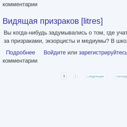
комментарии
Видящая призраков [litres]
Вы когда-нибудь задумывались о том, где уча
за призраками, экзорцисты и медиумы? В шко
Подробнее
о Видящая призраков [litres]
Войдите
или
зарегистрируйтес
комментарии
Страницы
1
2
следующая ›
послед