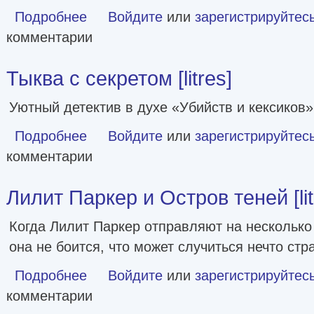
Подробнее
о Хэллоуинская история в академии магии [litres]
Войдите
или
зарегистрируйтес
комментарии
Тыква с секретом [litres]
Уютный детектив в духе «Убийств и кексиков
Подробнее
о Тыква с секретом [litres]
Войдите
или
зарегистрируйтес
комментарии
Лилит Паркер и Остров теней [lit
Когда Лилит Паркер отправляют на несколько 
она не боится, что может случиться нечто стр
Подробнее
о Лилит Паркер и Остров теней [litres]
Войдите
или
зарегистрируйтес
комментарии