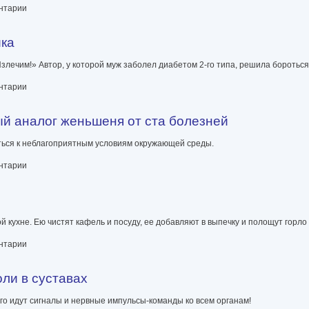
ентарии
ика
злечим!» Автор, у которой муж заболел диабетом 2-го типа, решила бороться
ентарии
ый аналог женьшеня от ста болезней
ться к неблагоприятным условиям окружающей среды.
ньшеня от ста болезней
ентарии
й кухне. Ею чистят кафель и посуду, ее добавляют в выпечку и полощут горло
ентарии
оли в суставах
его идут сигналы и нервные импульсы-команды ко всем органам!