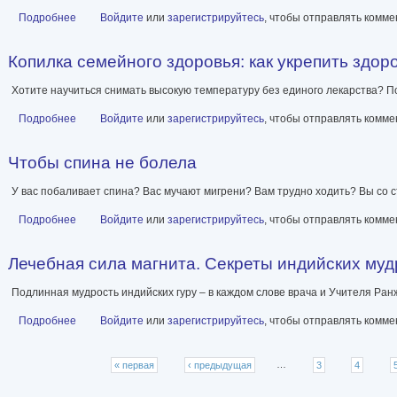
Подробнее
о Ария для спины. Авторская программа против боли в сустава
Войдите
или
зарегистрируйтесь
, чтобы отправлять комм
Копилка семейного здоровья: как укрепить здор
Хотите научиться снимать высокую температуру без единого лекарства? 
Подробнее
о Копилка семейного здоровья: как укрепить здоровье семьи б
Войдите
или
зарегистрируйтесь
, чтобы отправлять комм
Чтобы спина не болела
У вас побаливает спина? Вас мучают мигрени? Вам трудно ходить? Вы со 
Подробнее
о Чтобы спина не болела
Войдите
или
зарегистрируйтесь
, чтобы отправлять комм
Лечебная сила магнита. Секреты индийских му
Подлинная мудрость индийских гуру – в каждом слове врача и Учителя Ран
Подробнее
о Лечебная сила магнита. Секреты индийских мудрецов
Войдите
или
зарегистрируйтесь
, чтобы отправлять комм
Страницы
« первая
‹ предыдущая
…
3
4