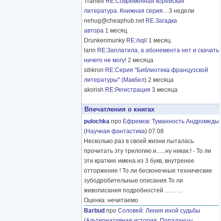
Tramell
RE:Современная корейская
литература. Книжная серия...
3 недели
nehug@cheaphub.net
RE:Загадка
автора
1 месяц
Drunkenmunky
RE:/sql/
1 месяц
larin
RE:Заплатила, а абонемента нет и скачать
ничего не могу!
2 месяца
sibkron
RE:Серия "Библиотека французской
литературы" (Макбел)
2 месяца
akorish
RE:Регистрация
3 месяца
Впечатления о книгах
pulochka
про
Ефремов
:
Туманность Андромеды
(
Научная фантастика
) 07 08
Несколько раз в своей жизни пыталась
прочитать эту трилогию и......ну никак.! - То ли
эти краткие имена из 3 букв, внутренее
отторжение ! То ли бесконечные технические
зубодробительные описания.То ли
живописания подробностей
………
Оценка: нечитаемо
Barbud
про
Соловей
:
Линия иной судьбы
(
Альтернативная история
,
Попаданцы
,