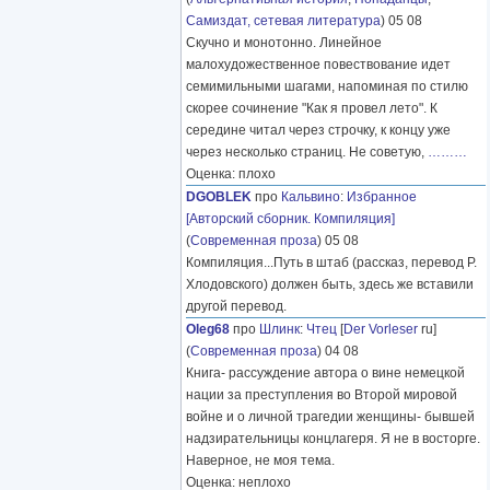
Самиздат, сетевая литература
) 05 08
Скучно и монотонно. Линейное
малохудожественное повествование идет
семимильными шагами, напоминая по стилю
скорее сочинение "Как я провел лето". К
середине читал через строчку, к концу уже
через несколько страниц. Не советую,
………
Оценка: плохо
DGOBLEK
про
Кальвино
:
Избранное
[Авторский сборник. Компиляция]
(
Современная проза
) 05 08
Компиляция...Путь в штаб (рассказ, перевод Р.
Хлодовского) должен быть, здесь же вставили
другой перевод.
Oleg68
про
Шлинк
:
Чтец
[
Der Vorleser
ru]
(
Современная проза
) 04 08
Книга- рассуждение автора о вине немецкой
нации за преступления во Второй мировой
войне и о личной трагедии женщины- бывшей
надзирательницы концлагеря. Я не в восторге.
Наверное, не моя тема.
Оценка: неплохо