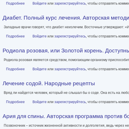
Подробнее
о Мысли, творящие женское счастье. Экспресс-настрои
Войдите
или
зарегистрируйтесь
, чтобы отправлять комм
Диабет. Полный курс лечения. Авторская метод
Западные врачи говорят, что диабет неизлечим. Восточные утверждают: «И
Подробнее
о Диабет. Полный курс лечения. Авторская методика
Войдите
или
зарегистрируйтесь
, чтобы отправлять комм
Родиола розовая, или Золотой корень. Доступн
Родиола розовая является средством, помогающим организму приспособи
Подробнее
о Родиола розовая, или Золотой корень. Доступный аналог же
Войдите
или
зарегистрируйтесь
, чтобы отправлять комм
Лечение содой. Народные рецепты
Вряд ли найдется человек, который не слышал бы о соде. Она есть на любо
Подробнее
о Лечение содой. Народные рецепты
Войдите
или
зарегистрируйтесь
, чтобы отправлять комм
Ария для спины. Авторская программа против б
Позвоночник – источник жизненной активности и долголетия, ведь через н