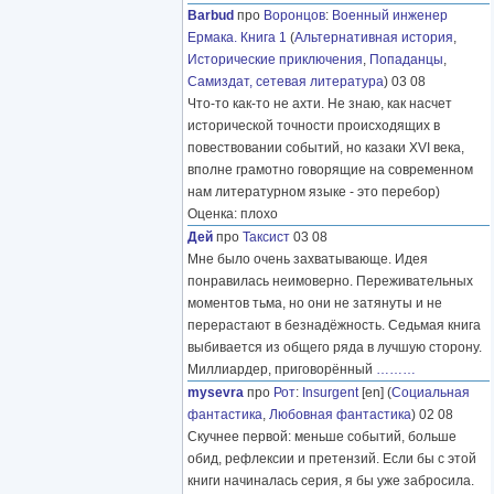
Barbud
про
Воронцов
:
Военный инженер
Ермака. Книга 1
(
Альтернативная история
,
Исторические приключения
,
Попаданцы
,
Самиздат, сетевая литература
) 03 08
Что-то как-то не ахти. Не знаю, как насчет
исторической точности происходящих в
повествовании событий, но казаки XVI века,
вполне грамотно говорящие на современном
нам литературном языке - это перебор)
Оценка: плохо
Дей
про
Таксист
03 08
Мне было очень захватывающе. Идея
понравилась неимоверно. Переживательных
моментов тьма, но они не затянуты и не
перерастают в безнадёжность. Седьмая книга
выбивается из общего ряда в лучшую сторону.
Миллиардер, приговорённый
………
mysevra
про
Рот
:
Insurgent
[en] (
Социальная
фантастика
,
Любовная фантастика
) 02 08
Скучнее первой: меньше событий, больше
обид, рефлексии и претензий. Если бы с этой
книги начиналась серия, я бы уже забросила.