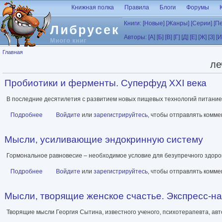
Перейти к основному содержанию
Книжная полка
Правила
Блоги
Форумы
Книги:
[Новые]
[Жанры]
[Серии]
[П
Либрусек
Авторы:
[А]
[Б]
[В]
[Г]
[Д]
[Е]
[Ж]
[З]
[И
Много книг
Вы здесь
Главная
ле
Пробиотики и ферменты. Суперфуд XXI века
В последние десятилетия с развитием новых пищевых технологий питани
Подробнее
о Пробиотики и ферменты. Суперфуд XXI века
Войдите
или
зарегистрируйтесь
, чтобы отправлять комм
Мысли, усиливающие эндокринную систему
Гормональное равновесие – необходимое условие для безупречного здоро
Подробнее
о Мысли, усиливающие эндокринную систему
Войдите
или
зарегистрируйтесь
, чтобы отправлять комм
Мысли, творящие женское счастье. Экспресс-н
Творящие мысли Георгия Сытина, известного ученого, психотерапевта, а