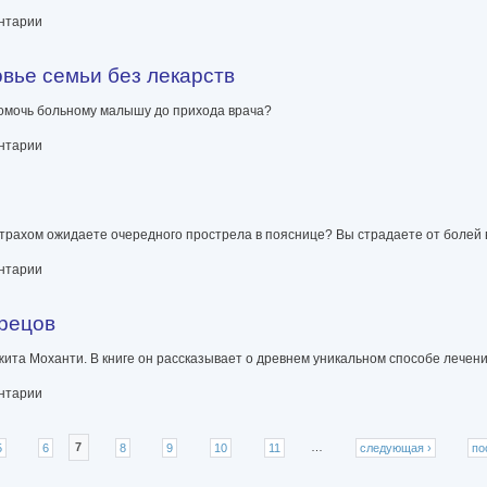
х
ентарии
овье семьи без лекарств
Помочь больному малышу до прихода врача?
ез лекарств
ентарии
страхом ожидаете очередного прострела в пояснице? Вы страдаете от болей 
ентарии
дрецов
жита Моханти. В книге он рассказывает о древнем уникальном способе лечен
ентарии
5
6
7
8
9
10
11
…
следующая ›
по