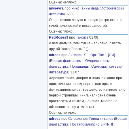
Оценка: неплохо
mysevra
про
Чиж
:
Тайны льда
(
Исторический
детектив
) 02 08
Опереточная чепуха в псевдо-ретро стиле с
кучей нелепостей и несуразностей.
Оценка: плохо
RedRoses3
про
Таксист
01 08
А чем дальше, тем лучше написано. 7 часть
другой "автор" писал? ))
udrees
про
Лисицин
:
Я – Орк. Том 1 [СИ]
(
Боевая фантастика
,
Юмористическая
фантастика
,
Попаданцы
,
Самиздат, сетевая
литература
) 31 07
Хорошая такая, добрая и наивная книга про
приключения попаданца в теле орка в
фэнтезийном мире. Все действо начинается с
первой страницы. Книга написана очень
простоватым языком, наивная, многое не
объясняется, ну и плюс как
………
Оценка: неплохо
udrees
про
Сугралинов
:
Город титанов
(
Боевая
фантастика
,
Постапокалипсис
,
ЛитРПГ
,