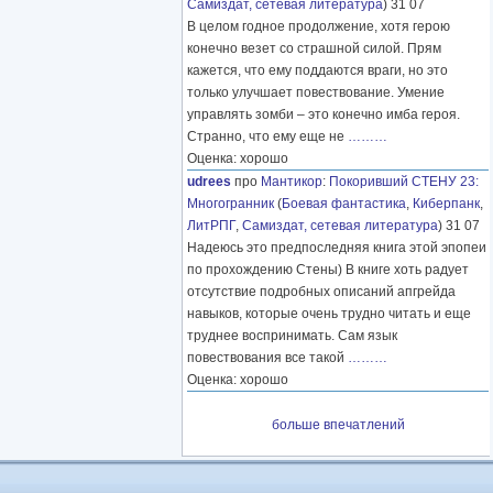
Самиздат, сетевая литература
) 31 07
В целом годное продолжение, хотя герою
конечно везет со страшной силой. Прям
кажется, что ему поддаются враги, но это
только улучшает повествование. Умение
управлять зомби – это конечно имба героя.
Странно, что ему еще не
………
Оценка: хорошо
udrees
про
Мантикор
:
Покоривший СТЕНУ 23:
Многогранник
(
Боевая фантастика
,
Киберпанк
,
ЛитРПГ
,
Самиздат, сетевая литература
) 31 07
Надеюсь это предпоследняя книга этой эпопеи
по прохождению Стены) В книге хоть радует
отсутствие подробных описаний апгрейда
навыков, которые очень трудно читать и еще
труднее воспринимать. Сам язык
повествования все такой
………
Оценка: хорошо
больше впечатлений