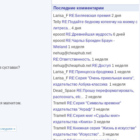
Последние комментарии
Larisa_F
RE:Беляевская премия
2 дня
Telly
RE:Подайте бедному копеечку на книжку с
литреса...
4 дня
epoost
RE:Древнейшая мудрость
6 дней
epoost
RE:Чарльз Брокден Браун -
Wieland
1 неделя
nehug@cheaphub.net
RE:Ответственность.
1 неделя
nehug@cheaphub.net
RE:Доступ
1 неделя
в суставах?
Larisa_F
RE:Принцесса-бродяжка
1 неделя
Larisa_F
RE:Серия "Очень прикольная книга",
издательство Азбука-классика
1 неделя
Dead_Space
RE:Прошу переформатировать,
распознать, etc...
2 недели
ия магнитом.
Tramell
RE:Серия "Символы времени"
издательства "Аграф"
3 недели
Tramell
RE:Серия книг «Судьбы книг»
издательства «Книга»
3 недели
Tramell
RE:Книжная серия "Жизнь в искусстве"
следняя »
издательство "Искусство"...
3 недели