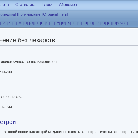
Карта
Статистика
Глюки
Абонемент
ериодика]
[Популярные]
[Страны]
[Теги]
]
[Й]
[К]
[Л]
[М]
[Н]
[О]
[П]
[Р]
[С]
[Т]
[У]
[Ф]
[Х]
[Ц]
[Ч]
[Ш]
[Щ]
[Э]
[Ю]
[Я]
[Прочее]
чение без лекарств
е людей существенно изменилось.
ентарии
вья человека.
ентарии
астрои
втора новой воспитывающей медицины, охватывают практически все стороны 