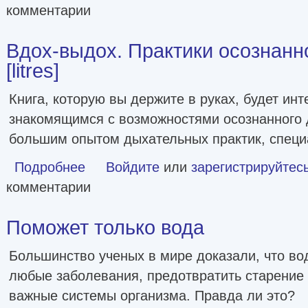
комментарии
Вдох-выдох. Практики осознанн
[litres]
Книга, которую вы держите в руках, будет инт
знакомящимся с возможностями осознанного 
большим опытом дыхательных практик, спец
Подробнее
о Вдох-выдох. Практики осознанного дыхания [litres]
Войдите
или
зарегистрируйтес
комментарии
Поможет только вода
Большинство ученых в мире доказали, что во
любые заболевания, предотвратить старение
важные системы организма. Правда ли это?