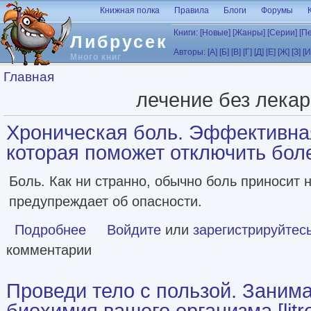
Перейти к основному содержанию
Книжная полка
Правила
Блоги
Форумы
Книги:
[Новые]
[Жанры]
[Серии]
[П
Либрусек
Авторы:
[А]
[Б]
[В]
[Г]
[Д]
[Е]
[Ж]
[З]
[И
Много книг
Вы здесь
Главная
лечение без лекар
Хроническая боль. Эффективна
которая поможет отключить бо
Боль. Как ни странно, обычно боль приносит 
предупреждает об опасности.
Подробнее
о Хроническая боль. Эффективная терапия, которая п
Войдите
или
зарегистрируйтес
комментарии
Проведи тело с пользой. Заним
биохимия вашего организма [litr