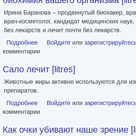
Ирина Баранова – продвинутый биохакер, вра
врач-косметолог, кандидат медицинских наук,
без лекарств и лечит почти без лекарств.
Подробнее
о Проведи тело с пользой. Занимательная биохимия ваше
Войдите
или
зарегистрируйтес
комментарии
Сало лечит [litres]
Животные жиры активно используются для из
препаратов.
Подробнее
о Сало лечит [litres]
Войдите
или
зарегистрируйтес
комментарии
Как очки убивают наше зрение [li