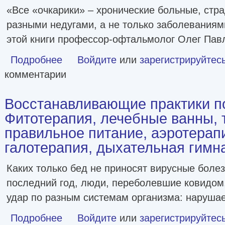
«Все «очкарики» – хронические больные, ст
разными недугами, а не только заболеваниям
этой книги профессор-офтальмолог Олег Пав
Подробнее
о Как очки убивают наше зрение [litres]
Войдите
или
зарегистрируйтес
комментарии
Восстанавливающие практики п
Фитотерапия, лечебные ванны, т
правильное питание, аэротерапи
галотерапия, дыхательная гимн
Каких только бед не приносят вирусные боле
последний год, люди, переболевшие ковидом
удар по разным системам организма: наруша
Подробнее
о Восстанавливающие практики после ковида. Фитотера
Войдите
или
зарегистрируйтес