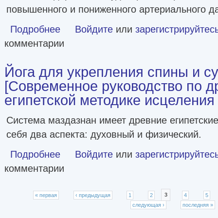
повышенного и пониженного артериального д
Подробнее
о Здоровые сосуды [litres]
Войдите
или
зарегистрируйтес
комментарии
Йога для укрепления спины и с
[Современное руководство по д
египетской методике исцеления
Система маздазнан имеет древние египетские
себя два аспекта: духовный и физический.
Подробнее
о Йога для укрепления спины и суставов [Современное 
Войдите
или
зарегистрируйтес
комментарии
Страницы
« первая
‹ предыдущая
1
2
3
4
5
следующая ›
последняя »