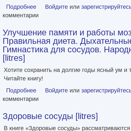
Подробнее
о Поможет только вода
Войдите
или
зарегистрируйтес
комментарии
Улучшение памяти и работы моз
Правильная диета. Дыхательны
Гимнастика для сосудов. Народ
[litres]
Хотите сохранить на долгие годы ясный ум и
Читайте книгу!
Подробнее
о Улучшение памяти и работы мозга [Фитотерапия.
Войдите
или
зарегистрируйтес
комментарии
Здоровые сосуды [litres]
В книге «Здоровые сосуды» рассматриваются