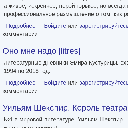
а живое, искреннее, порой горькое, но всегда
профессиональное размышление о том, как р
Подробнее
о Беседы о кино и кинорежиссуре [litres]
Войдите
или
зарегистрируйтес
комментарии
Оно мне надо [litres]
Литературные дневники Эмира Кустурицы, о
1994 по 2018 год.
Подробнее
о Оно мне надо [litres]
Войдите
или
зарегистрируйтес
комментарии
Уильям Шекспир. Король театра [
№1 в мировой литературе: Уильям Шекспир –
и поэт всех времён!