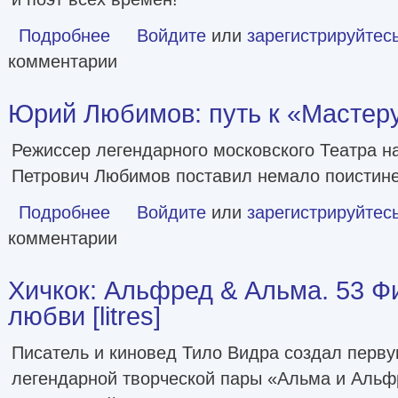
Подробнее
о Уильям Шекспир. Король театра [litres]
Войдите
или
зарегистрируйтес
комментарии
Юрий Любимов: путь к «Мастеру» 
Режиссер легендарного московского Театра н
Петрович Любимов поставил немало поистине
Подробнее
о Юрий Любимов: путь к «Мастеру» [litres]
Войдите
или
зарегистрируйтес
комментарии
Хичкок: Альфред & Альма. 53 Ф
любви [litres]
Писатель и киновед Тило Видра создал перв
легендарной творческой пары «Альма и Альф