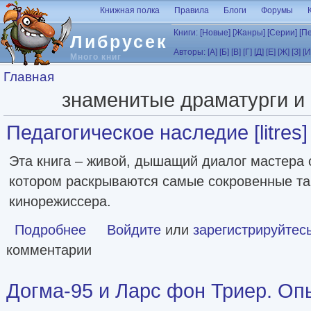
Перейти к основному содержанию
Книжная полка
Правила
Блоги
Форумы
Книги:
[Новые]
[Жанры]
[Серии]
[П
Либрусек
Авторы:
[А]
[Б]
[В]
[Г]
[Д]
[Е]
[Ж]
[З]
[И
Много книг
Вы здесь
Главная
знаменитые драматурги и
Педагогическое наследие [litres]
Эта книга – живой, дышащий диалог мастера 
котором раскрываются самые сокровенные т
кинорежиссера.
Подробнее
о Педагогическое наследие [litres]
Войдите
или
зарегистрируйтес
комментарии
Догма-95 и Ларс фон Триер. Опыт