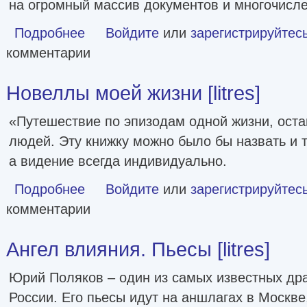
на огромный массив документов и многочисл
Подробнее
о Хичкок: Альфред & Альма. 53 Фильма и 53 года любви [li
Войдите
или
зарегистрируйтес
комментарии
Новеллы моей жизни [litres]
«Путешествие по эпизодам одной жизни, оста
людей. Эту книжку можно было бы назвать и т
а видение всегда индивидуально.
Подробнее
о Новеллы моей жизни [litres]
Войдите
или
зарегистрируйтес
комментарии
Ангел влияния. Пьесы [litres]
Юрий Поляков – один из самых известных др
России. Его пьесы идут на аншлагах в Москве