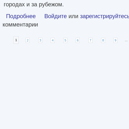
городах и за рубежом.
Подробнее
о Ангел влияния. Пьесы [litres]
Войдите
или
зарегистрируйтес
комментарии
Страницы
1
2
3
4
5
6
7
8
9
…