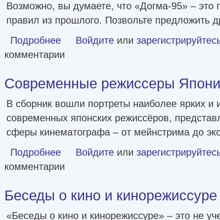
Возможно, вы думаете, что «Догма-95» – это 
правил из прошлого. Позвольте предложить др
Подробнее
о Догма-95 и Ларс фон Триер. Опыт аскезы [litres]
Войдите
или
зарегистрируйтес
комментарии
Современные режиссеры Японии [
В сборник вошли портреты наиболее ярких и 
современных японских режиссёров, предста
сферы кинематографа – от мейнстрима до эк
Подробнее
о Современные режиссеры Японии [litres]
Войдите
или
зарегистрируйтес
комментарии
Беседы о кино и кинорежиссуре [l
«Беседы о кино и кинорежиссуре» – это не уче