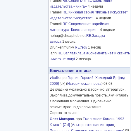
Tramell
RE:Серия книг «Судьбы книг»
издательства «Книга»
4 недели
Tramell
RE:Книжная серия "Жизнь в искусстве"
издательство "Искусство"...
4 недели
Tramell
RE:Современная корейская
литература. Книжная серия...
4 недели
nehug@cheaphub.net
RE:Загадка
автора
1 месяц
Drunkenmunky
RE:/sql/
1 месяц
larin
RE:Заплатила, а абонемента нет и скачать
ничего не могу!
2 месяца
Впечатления о книгах
vitalis
про
Горлис-Горский
:
Холодний Яр [вид.
2006]
[uk] (
Историческая проза
) 08 08
Це класика української історичної літератури.
Захоплива документальна повість, яку читають
з покоління в покоління. Однозначно
рекомендовано до прочитання!
Оценка: отлично!
Олег Макаров.
про
Емельянов
:
Камень 1993.
Книга 1 [СИ]
(
Альтернативная история
,
Попаданцы
,
Самиздат, сетевая литература
) 08