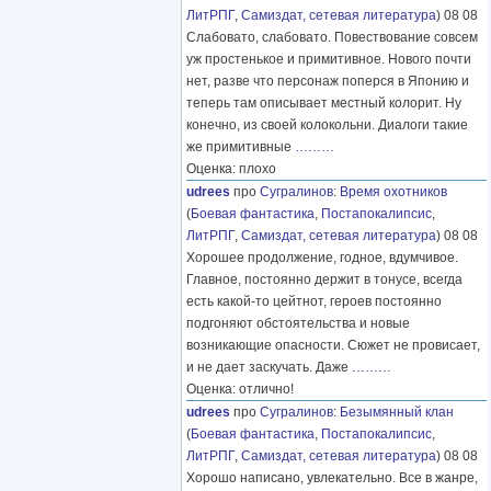
ЛитРПГ
,
Самиздат, сетевая литература
) 08 08
Слабовато, слабовато. Повествование совсем
уж простенькое и примитивное. Нового почти
нет, разве что персонаж поперся в Японию и
теперь там описывает местный колорит. Ну
конечно, из своей колокольни. Диалоги такие
же примитивные
………
Оценка: плохо
udrees
про
Сугралинов
:
Время охотников
(
Боевая фантастика
,
Постапокалипсис
,
ЛитРПГ
,
Самиздат, сетевая литература
) 08 08
Хорошее продолжение, годное, вдумчивое.
Главное, постоянно держит в тонусе, всегда
есть какой-то цейтнот, героев постоянно
подгоняют обстоятельства и новые
возникающие опасности. Сюжет не провисает,
и не дает заскучать. Даже
………
Оценка: отлично!
udrees
про
Сугралинов
:
Безымянный клан
(
Боевая фантастика
,
Постапокалипсис
,
ЛитРПГ
,
Самиздат, сетевая литература
) 08 08
Хорошо написано, увлекательно. Все в жанре,