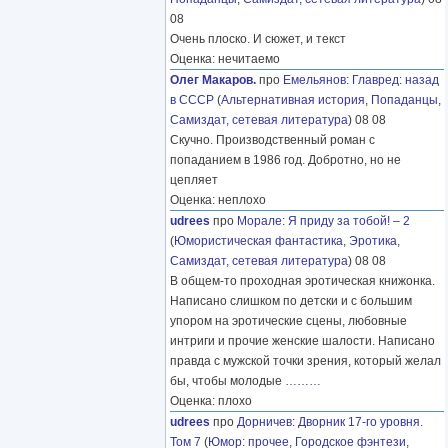
08
Очень плоско. И сюжет, и текст
Оценка: нечитаемо
Олег Макаров.
про
Емельянов
:
Главред: назад
в СССР
(
Альтернативная история
,
Попаданцы
,
Самиздат, сетевая литература
) 08 08
Скучно. Производственный роман с
попаданием в 1986 год. Добротно, но не
цепляет
Оценка: неплохо
udrees
про
Морале
:
Я приду за тобой! – 2
(
Юмористическая фантастика
,
Эротика
,
Самиздат, сетевая литература
) 08 08
В общем-то проходная эротическая книжонка.
Написано слишком по детски и с большим
упором на эротические сцены, любовные
интриги и прочие женские шалости. Написано
правда с мужской точки зрения, который желал
бы, чтобы молодые
………
Оценка: плохо
udrees
про
Дорничев
:
Дворник 17-го уровня.
Том 7
(
Юмор: прочее
,
Городское фэнтези
,