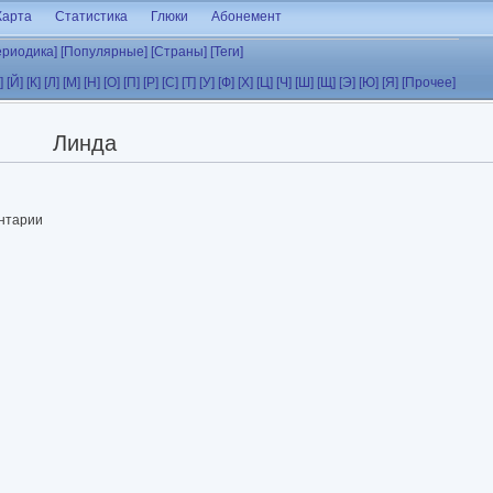
Карта
Статистика
Глюки
Абонемент
ериодика]
[Популярные]
[Страны]
[Теги]
]
[Й]
[К]
[Л]
[М]
[Н]
[О]
[П]
[Р]
[С]
[Т]
[У]
[Ф]
[Х]
[Ц]
[Ч]
[Ш]
[Щ]
[Э]
[Ю]
[Я]
[Прочее]
Линда
ентарии