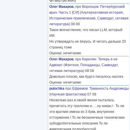
четвёртую книгу
Олег Макаров.
про
Воронцов
:
Петербургский
врач. Часть 1 [СИ]
(
Альтернативная история
,
Исторические приключения
,
Самиздат, сетевая
литература
) 08 08
Такое впечатление, что писал LLM, который
ИИ.
Но утверждать не берусь. И читать дальше 20
страниц тоже
Оценка: нечитаемо
Олег Макаров.
про
Карелин
:
Теперь я не
Адвокат
(
Фэнтези
,
Попаданцы
,
Самиздат,
сетевая литература
) 08 08
Довольно плоско, как будто писалось наспех
Оценка: нечитаемо
pulochka
про
Ефремов
:
Туманность Андромеды
(
Научная фантастика
) 07 08
Несколько раз в своей жизни пыталась
прочитать эту трилогию и......ну никак.! - То ли
эти краткие имена из 3 букв, внутренее
отторжение ! То ли бесконечные технические
зубодробительные описания.То ли
живописания подробностей
………