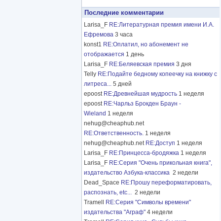
Последние комментарии
Larisa_F
RE:Литературная премия имени И.А.
Ефремова
3 часа
konst1
RE:Оплатил, но абонемент не
отображается
1 день
Larisa_F
RE:Беляевская премия
3 дня
Telly
RE:Подайте бедному копеечку на книжку с
литреса...
5 дней
epoost
RE:Древнейшая мудрость
1 неделя
epoost
RE:Чарльз Брокден Браун -
Wieland
1 неделя
nehug@cheaphub.net
RE:Ответственность.
1 неделя
nehug@cheaphub.net
RE:Доступ
1 неделя
Larisa_F
RE:Принцесса-бродяжка
1 неделя
Larisa_F
RE:Серия "Очень прикольная книга",
издательство Азбука-классика
2 недели
Dead_Space
RE:Прошу переформатировать,
распознать, etc...
2 недели
Tramell
RE:Серия "Символы времени"
издательства "Аграф"
4 недели