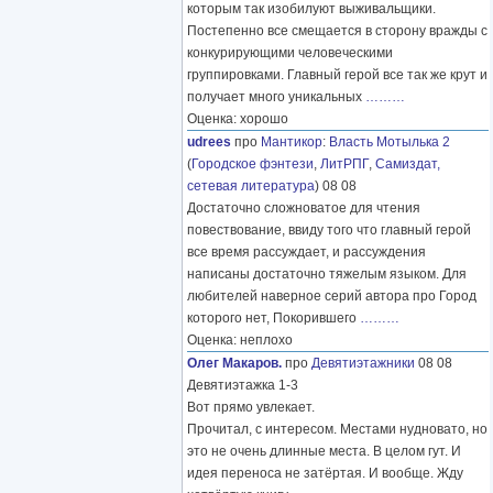
которым так изобилуют выживальщики.
Постепенно все смещается в сторону вражды с
конкурирующими человеческими
группировками. Главный герой все так же крут и
получает много уникальных
………
Оценка: хорошо
udrees
про
Мантикор
:
Власть Мотылька 2
(
Городское фэнтези
,
ЛитРПГ
,
Самиздат,
сетевая литература
) 08 08
Достаточно сложноватое для чтения
повествование, ввиду того что главный герой
все время рассуждает, и рассуждения
написаны достаточно тяжелым языком. Для
любителей наверное серий автора про Город
которого нет, Покорившего
………
Оценка: неплохо
Олег Макаров.
про
Девятиэтажники
08 08
Девятиэтажка 1-3
Вот прямо увлекает.
Прочитал, с интересом. Местами нудновато, но
это не очень длинные места. В целом гут. И
идея переноса не затёртая. И вообще. Жду