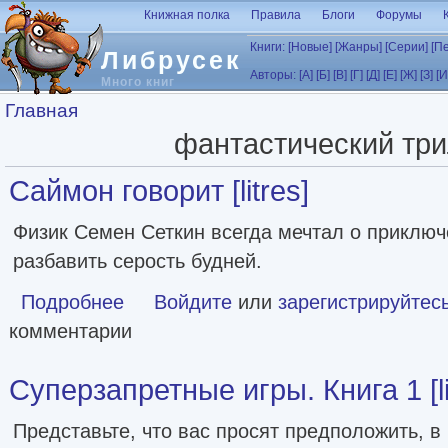
Перейти к основному содержанию
Книжная полка
Правила
Блоги
Форумы
Книги:
[Новые]
[Жанры]
[Серии]
[П
Либрусек
Авторы:
[А]
[Б]
[В]
[Г]
[Д]
[Е]
[Ж]
[З]
[И
Много книг
Вы здесь
Главная
фантастический тр
Саймон говорит [litres]
Физик Семен Сеткин всегда мечтал о приключ
разбавить серость будней.
Подробнее
о Саймон говорит [litres]
Войдите
или
зарегистрируйтес
комментарии
Суперзапретные игры. Книга 1 [li
Представьте, что вас просят предположить, в