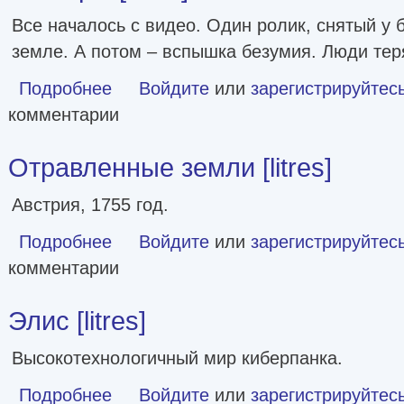
Все началось с видео. Один ролик, снятый у
земле. А потом – вспышка безумия. Люди тер
Подробнее
о Блогеры [litres]
Войдите
или
зарегистрируйтес
комментарии
Отравленные земли [litres]
Австрия, 1755 год.
Подробнее
о Отравленные земли [litres]
Войдите
или
зарегистрируйтес
комментарии
Элис [litres]
Высокотехнологичный мир киберпанка.
Подробнее
о Элис [litres]
Войдите
или
зарегистрируйтес