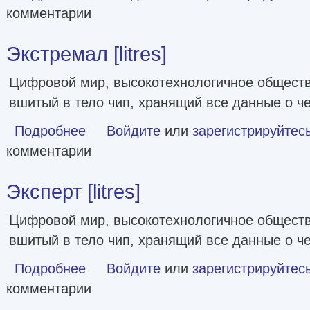
комментарии
Экстремал [litres]
Цифровой мир, высокотехнологичное обществ
вшитый в тело чип, хранящий все данные о ч
Подробнее
о Экстремал [litres]
Войдите
или
зарегистрируйтес
комментарии
Эксперт [litres]
Цифровой мир, высокотехнологичное обществ
вшитый в тело чип, хранящий все данные о ч
Подробнее
о Эксперт [litres]
Войдите
или
зарегистрируйтес
комментарии