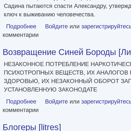
Садина пытаются спасти Александру, утверж
ключ к выживанию человечества.
Подробнее
о Глэйд вечный, Глэйд бесконечный [Литрес]
Войдите
или
зарегистрируйтес
комментарии
Возвращение Синей Бороды [Ли
НЕЗАКОННОЕ ПОТРЕБЛЕНИЕ НАРКОТИЧЕСК
ПСИХОТРОПНЫХ ВЕЩЕСТВ, ИХ АНАЛОГОВ 
ЗДОРОВЬЮ, ИХ НЕЗАКОННЫЙ ОБОРОТ ЗАП
УСТАНОВЛЕННУЮ ЗАКОНОДАТЕ
Подробнее
о Возвращение Синей Бороды [Литрес]
Войдите
или
зарегистрируйтес
комментарии
Блогеры [litres]