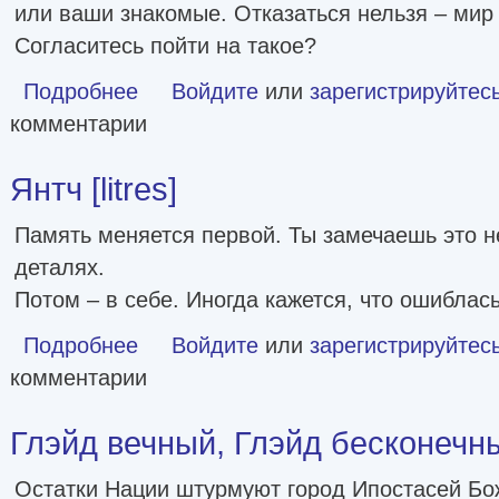
или ваши знакомые. Отказаться нельзя – мир 
Согласитесь пойти на такое?
Подробнее
о Суперзапретные игры. Книга 1 [litres]
Войдите
или
зарегистрируйтес
комментарии
Янтч [litres]
Память меняется первой. Ты замечаешь это не
деталях.
Потом – в себе. Иногда кажется, что ошиблась
Подробнее
о Янтч [litres]
Войдите
или
зарегистрируйтес
комментарии
Глэйд вечный, Глэйд бесконечны
Остатки Нации штурмуют город Ипостасей Бож