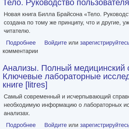
Тело. Руководство пользователя [
Новая книга Билла Брайсона «Тело. Руководс
создана по тому же принципу, что и другие, 
читателю.
Подробнее
о Тело. Руководство пользователя [litres]
Войдите
или
зарегистрируйтес
комментарии
Анализы. Полный медицинский 
Ключевые лабораторные исслед
книге [litres]
Самый современный и исчерпывающий справ
необходимую информацию о лабораторных ис
анализах.
Подробнее
о Анализы. Полный медицинский справочник. Ключевые л
Войдите
или
зарегистрируйтес