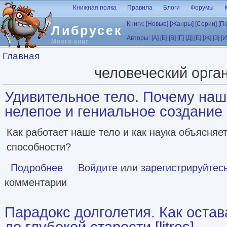
Перейти к основному содержанию
Книжная полка
Правила
Блоги
Форумы
Книги:
[Новые]
[Жанры]
[Серии]
[П
Либрусек
Авторы:
[А]
[Б]
[В]
[Г]
[Д]
[Е]
[Ж]
[З]
[И
Много книг
Вы здесь
Главная
человеческий орга
Удивительное тело. Почему наш
нелепое и гениальное создание п
Как работает наше тело и как наука объясняе
способности?
Подробнее
о Удивительное тело. Почему наше тело самое нелепое и
Войдите
или
зарегистрируйтес
комментарии
Парадокс долголетия. Как оста
до глубокой старости [litres]