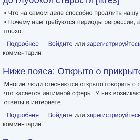
• Что на самом деле способно продлить нашу
• Почему нам требуются периоды регрессии, а
плохо.
Подробнее
о Парадокс долголетия. Как оставаться молодым до глубо
Войдите
или
зарегистрируйтес
комментарии
Ниже пояса: Открыто о прикрытом
Многие люди стесняются открыто говорить о с
что касается интимной сферы. У них возникаю
ответы в интернете.
Подробнее
о Ниже пояса: Открыто о прикрытом [litres]
Войдите
или
зарегистрируйтес
комментарии