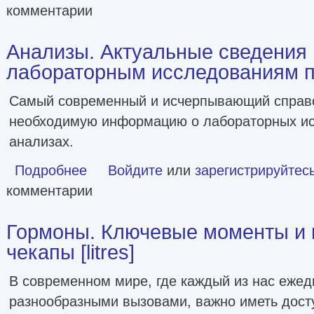
комментарии
Анализы. Актуальные сведения 
лабораторным исследованиям под
Самый современный и исчерпывающий справ
необходимую информацию о лабораторных ис
анализах.
Подробнее
о Анализы. Актуальные сведения по лабораторным иссле
Войдите
или
зарегистрируйтес
комментарии
Гормоны. Ключевые моменты и
чекапы [litres]
В современном мире, где каждый из нас ежед
разнообразными вызовами, важно иметь досту