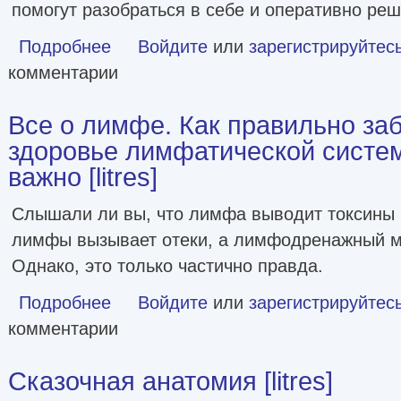
помогут разобраться в себе и оперативно реш
Подробнее
о Гормоны. Ключевые моменты и необходимые чекапы [li
Войдите
или
зарегистрируйтес
комментарии
Все о лимфе. Как правильно заб
здоровье лимфатической систем
важно [litres]
Слышали ли вы, что лимфа выводит токсины и
лимфы вызывает отеки, а лимфодренажный м
Однако, это только частично правда.
Подробнее
о Все о лимфе. Как правильно заботиться о здоровье лим
Войдите
или
зарегистрируйтес
комментарии
Сказочная анатомия [litres]