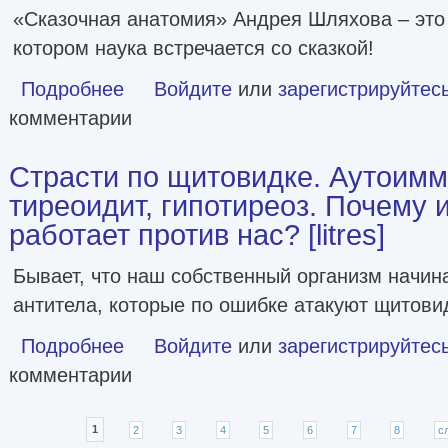
«Сказочная анатомия» Андрея Шляхова – это
котором наука встречается со сказкой!
Подробнее
о Сказочная анатомия [litres]
Войдите
или
зарегистрируйтес
комментарии
Страсти по щитовидке. Аутоим
тиреоидит, гипотиреоз. Почему 
работает против нас? [litres]
Бывает, что наш собственный организм начин
антитела, которые по ошибке атакуют щитови
Подробнее
о Страсти по щитовидке. Аутоиммунный тиреоидит, гипот
Войдите
или
зарегистрируйтес
комментарии
Страницы
1
2
3
4
5
6
7
8
с