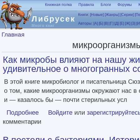
Перейти к основному содержанию
Книжная полка
Правила
Блоги
Форумы
Книги:
[Новые]
[Жанры]
[Серии]
[П
Либрусек
Авторы:
[А]
[Б]
[В]
[Г]
[Д]
[Е]
[Ж]
[З]
[И
Много книг
Вы здесь
Главная
микроорганизм
Как микробы влияют на нашу жи
удивительное о многогранных с
В этой книге микробиолог и писательница Сю
о том, какие микроорганизмы окружают нас в
и — казалось бы — почти стерильных усл
Подробнее
о Как микробы влияют на нашу жизнь. Новое и удивител
Войдите
или
зарегистрируйтес
комментарии
В постели с бактериями. Истори