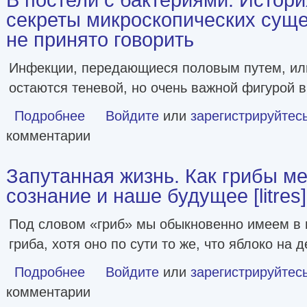
секреты микроскопических суще
не принято говорить
Инфекции, передающиеся половым путем, ил
остаются теневой, но очень важной фигурой в
Подробнее
о В постели с бактериями. История, наука и секреты ми
Войдите
или
зарегистрируйтес
комментарии
Запутанная жизнь. Как грибы м
сознание и наше будущее [litres]
Под словом «гриб» мы обыкновенно имеем в 
гриба, хотя оно по сути то же, что яблоко на 
Подробнее
о Запутанная жизнь. Как грибы меняют мир, наше сознан
Войдите
или
зарегистрируйтес
комментарии