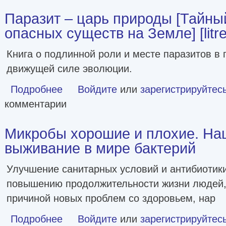
Паразит – царь природы [Тайны
опасных существ на Земле] [litre
Книга о подлинной роли и месте паразитов в 
движущей силе эволюции.
Подробнее
о Паразит – царь природы [Тайный мир самых опасных сущ
Войдите
или
зарегистрируйтес
комментарии
Микробы хорошие и плохие. На
выживание в мире бактерий
Улучшение санитарных условий и антибиотик
повышению продолжительности жизни людей,
причиной новых проблем со здоровьем, нар
Подробнее
о Микробы хорошие и плохие. Наше здоровье и выжива
Войдите
или
зарегистрируйтес