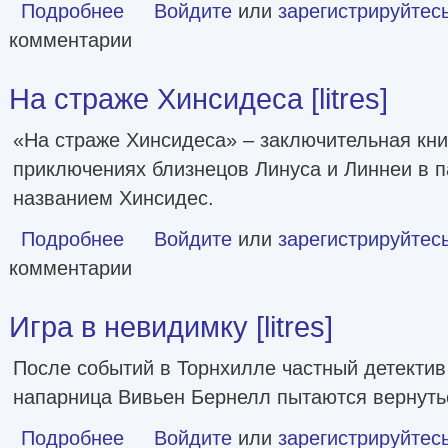
Подробнее
о Время зелёного волшебства [litres]
Войдите
или
зарегистрируйтес
комментарии
На страже Хинсидеса [litres]
«На страже Хинсидеса» – заключительная кни
приключениях близнецов Линуса и Линнеи в 
названием Хинсидес.
Подробнее
о На страже Хинсидеса [litres]
Войдите
или
зарегистрируйтес
комментарии
Игра в невидимку [litres]
После событий в Торнхилле частный детектив
напарница Вивьен Бернелл пытаются вернуть
Подробнее
о Игра в невидимку [litres]
Войдите
или
зарегистрируйтес