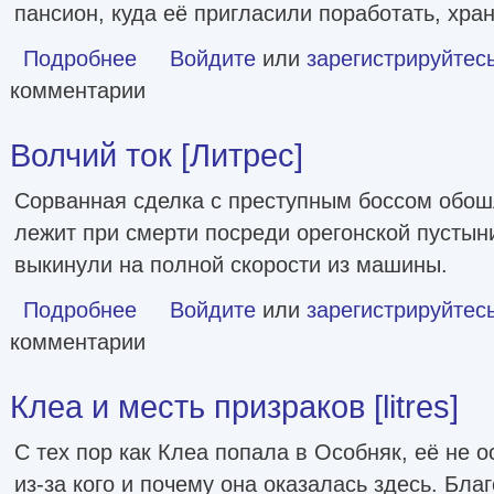
пансион, куда её пригласили поработать, хран
Подробнее
о Тайна старого пансиона [litres]
Войдите
или
зарегистрируйтес
комментарии
Волчий ток [Литрес]
Сорванная сделка с преступным боссом обош
лежит при смерти посреди орегонской пустыни,
выкинули на полной скорости из машины.
Подробнее
о Волчий ток [Литрес]
Войдите
или
зарегистрируйтес
комментарии
Клеа и месть призраков [litres]
С тех пор как Клеа попала в Особняк, её не 
из-за кого и почему она оказалась здесь. Бла