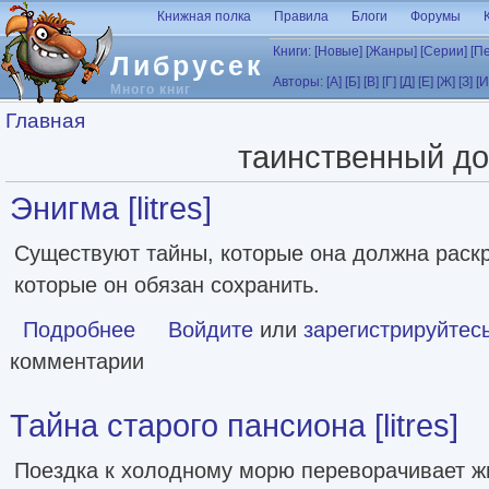
Перейти к основному содержанию
Книжная полка
Правила
Блоги
Форумы
Книги:
[Новые]
[Жанры]
[Серии]
[П
Либрусек
Авторы:
[А]
[Б]
[В]
[Г]
[Д]
[Е]
[Ж]
[З]
[И
Много книг
Вы здесь
Главная
таинственный д
Энигма [litres]
Существуют тайны, которые она должна раск
которые он обязан сохранить.
Подробнее
о Энигма [litres]
Войдите
или
зарегистрируйтес
комментарии
Тайна старого пансиона [litres]
Поездка к холодному морю переворачивает ж