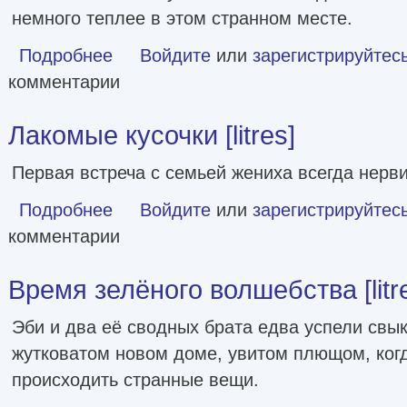
немного теплее в этом странном месте.
Подробнее
о Клеа и месть призраков [litres]
Войдите
или
зарегистрируйтес
комментарии
Лакомые кусочки [litres]
Первая встреча с семьей жениха всегда нерви
Подробнее
о Лакомые кусочки [litres]
Войдите
или
зарегистрируйтес
комментарии
Время зелёного волшебства [litr
Эби и два её сводных брата едва успели свык
жутковатом новом доме, увитом плющом, когд
происходить странные вещи.