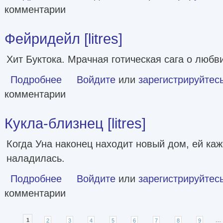
комментарии
Фейридейл [litres]
Хит Буктока. Мрачная готическая сага о любви
Подробнее
о Фейридейл [litres]
Войдите
или
зарегистрируйтес
комментарии
Кукла-близнец [litres]
Когда Уна наконец находит новый дом, ей каж
наладилась.
Подробнее
о Кукла-близнец [litres]
Войдите
или
зарегистрируйтес
комментарии
Страницы
1
2
3
4
5
6
7
8
9
…