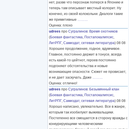
нет, разве что персонаж поперся в Японию и
теперь там описывает местный колорит. Ну
конечно, из своей колокольни. Диалоги такие
же примитивные
………
Оценка: плохо
udrees
про
Сугралинов
:
Время охотников
(
Боевая фантастика
,
Постапокалипсис
,
ЛитРПГ
,
Самиздат, сетевая литература
) 08 08
Хорошее продолжение, годное, вдумчивое.
Главное, постоянно держит в тонусе, всегда
есть какой-то цейтнот, героев постоянно
подгоняют обстоятельства и новые
возникающие опасности. Сюжет не провисает,
и не дает заскучать. Даже
………
Оценка: отлично!
udrees
про
Сугралинов
:
Безымянный клан
(
Боевая фантастика
,
Постапокалипсис
,
ЛитРПГ
,
Самиздат, сетевая литература
) 08 08
Хорошо написано, увлекательно. Все в жанре,
которым так изобилуют выживальщики.
Постепенно все смещается в сторону вражды с
конкурирующими человеческими