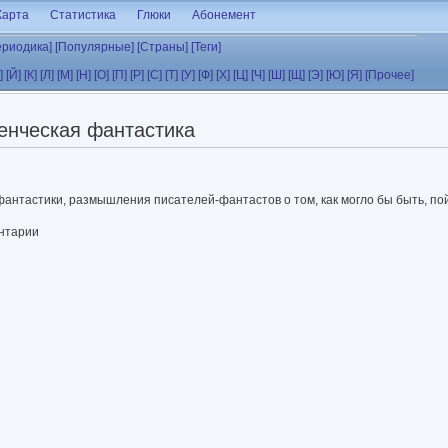
Карта
Статистика
Глюки
Абонемент
ериодика]
[Популярные]
[Страны]
[Теги]
]
[Й]
[К]
[Л]
[М]
[Н]
[О]
[П]
[Р]
[С]
[Т]
[У]
[Ф]
[Х]
[Ц]
[Ч]
[Ш]
[Щ]
[Э]
[Ю]
[Я]
[Прочее]
енческая фантастика
фантастики, размышления писателей-фантастов о том, как могло бы быть, по
ентарии