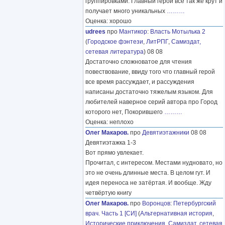
группировками. Главный герой все так же крут и
получает много уникальных
………
Оценка: хорошо
udrees
про
Мантикор
:
Власть Мотылька 2
(
Городское фэнтези
,
ЛитРПГ
,
Самиздат,
сетевая литература
) 08 08
Достаточно сложноватое для чтения
повествование, ввиду того что главный герой
все время рассуждает, и рассуждения
написаны достаточно тяжелым языком. Для
любителей наверное серий автора про Город
которого нет, Покорившего
………
Оценка: неплохо
Олег Макаров.
про
Девятиэтажники
08 08
Девятиэтажка 1-3
Вот прямо увлекает.
Прочитал, с интересом. Местами нудновато, но
это не очень длинные места. В целом гут. И
идея переноса не затёртая. И вообще. Жду
четвёртую книгу
Олег Макаров.
про
Воронцов
:
Петербургский
врач. Часть 1 [СИ]
(
Альтернативная история
,
Исторические приключения
,
Самиздат, сетевая