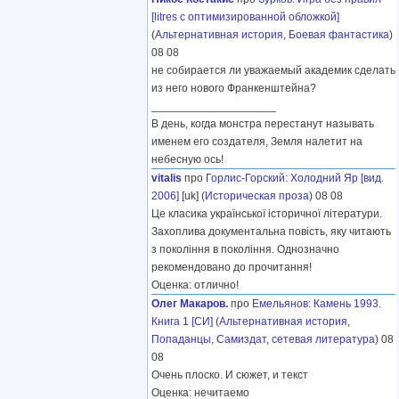
[litres с оптимизированной обложкой]
(
Альтернативная история
,
Боевая фантастика
)
08 08
не собирается ли уважаемый академик сделать
из него нового Франкенштейна?
____________________
В день, когда монстра перестанут называть
именем его создателя, Земля налетит на
небесную ось!
vitalis
про
Горлис-Горский
:
Холодний Яр [вид.
2006]
[uk] (
Историческая проза
) 08 08
Це класика української історичної літератури.
Захоплива документальна повість, яку читають
з покоління в покоління. Однозначно
рекомендовано до прочитання!
Оценка: отлично!
Олег Макаров.
про
Емельянов
:
Камень 1993.
Книга 1 [СИ]
(
Альтернативная история
,
Попаданцы
,
Самиздат, сетевая литература
) 08
08
Очень плоско. И сюжет, и текст
Оценка: нечитаемо