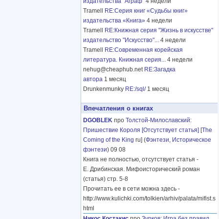
издательства "Аграф"
4 недели
Tramell
RE:Серия книг «Судьбы книг»
издательства «Книга»
4 недели
Tramell
RE:Книжная серия "Жизнь в искусстве"
издательство "Искусство"...
4 недели
Tramell
RE:Современная корейская
литература. Книжная серия...
4 недели
nehug@cheaphub.net
RE:Загадка
автора
1 месяц
Drunkenmunky
RE:/sql/
1 месяц
Впечатления о книгах
DGOBLEK
про
Толстой-Милославский
:
Пришествие Короля [Отсутствует статья]
[
The
Coming of the King
ru] (
Фэнтези
,
Историческое
фэнтези
) 09 08
Книга не полностью, отсутствует статья -
Е. Дрибинская. Мифоисторический роман
(статья) стр. 5-8
Прочитать ее в сети можна здесь -
http://www.kulichki.com/tolkien/arhiv/palata/mifist.s
html
Никос Костакис
про
Зурков
:
Игра без правил