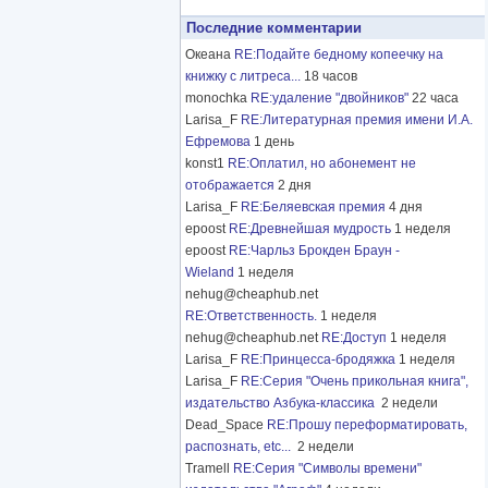
Последние комментарии
Океана
RE:Подайте бедному копеечку на
книжку с литреса...
18 часов
monochka
RE:удаление "двойников"
22 часа
Larisa_F
RE:Литературная премия имени И.А.
Ефремова
1 день
konst1
RE:Оплатил, но абонемент не
отображается
2 дня
Larisa_F
RE:Беляевская премия
4 дня
epoost
RE:Древнейшая мудрость
1 неделя
epoost
RE:Чарльз Брокден Браун -
Wieland
1 неделя
nehug@cheaphub.net
RE:Ответственность.
1 неделя
nehug@cheaphub.net
RE:Доступ
1 неделя
Larisa_F
RE:Принцесса-бродяжка
1 неделя
Larisa_F
RE:Серия "Очень прикольная книга",
издательство Азбука-классика
2 недели
Dead_Space
RE:Прошу переформатировать,
распознать, etc...
2 недели
Tramell
RE:Серия "Символы времени"