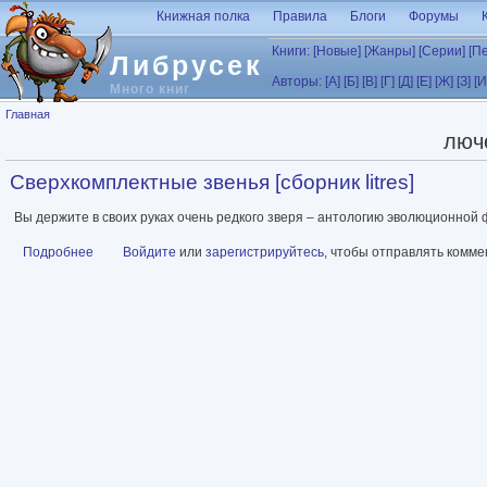
Перейти к основному содержанию
Книжная полка
Правила
Блоги
Форумы
Книги:
[Новые]
[Жанры]
[Серии]
[П
Либрусек
Авторы:
[А]
[Б]
[В]
[Г]
[Д]
[Е]
[Ж]
[З]
[И
Много книг
Вы здесь
Главная
люч
Сверхкомплектные звенья [сборник litres]
Вы держите в своих руках очень редкого зверя – антологию эволюционной 
Подробнее
о Сверхкомплектные звенья [сборник litres]
Войдите
или
зарегистрируйтесь
, чтобы отправлять комм