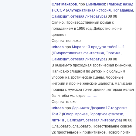
Олег Макаров.
про
Емельянов
:
Главред: назад
в СССР
(
Альтернативная история
,
Попаданцы
,
Самиздат, сетевая литература
) 08 08
Скучно. Производственный роман с
попаданием в 1986 год. Добротно, но не
цепляет
Оценка: неплохо
udrees
про
Морале
:
Я приду за тобой! – 2
(
Юмористическая фантастика
,
Эротика
,
Самиздат, сетевая литература
) 08 08
В общем-то проходная эротическая книжонка.
Написано слишком по детски и с большим
упором на эротические сцены, любовные
интриги и прочие женские шалости. Написано
правда с мужской точки зрения, который желал
бы, чтобы молодые
………
Оценка: плохо
udrees
про
Дорничев
:
Дворник 17-го уровня.
Том 7
(
Юмор: прочее
,
Городское фэнтези
,
ЛитРПГ
,
Самиздат, сетевая литература
) 08 08
Слабовато, слабовато. Повествование совсем
уж простенькое и примитивное. Нового почти