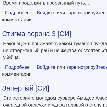
Время продолжить прерванный путь....
Подробнее
о Инфер-10 [СИ]
Войдите
или
зарегистрируйтес
комментарии
Стигма ворона 3 [СИ]
Наконец Эш понимает, в каком тумане блуждал
не отверженный раб и не жертва обстоятельс
убийца.
Подробнее
о Стигма ворона 3 [СИ]
Войдите
или
зарегистрируйтес
комментарии
Запертый [СИ]
Это история о молодом сурвере Амадее Амос
очередной оплеухи и удара головой о стену п