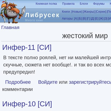
Перейти к основному содержанию
Книжная полка
Правила
Блоги
Форумы
Книги:
[Новые]
[Жанры]
[Серии]
[П
Либрусек
Авторы:
[А]
[Б]
[В]
[Г]
[Д]
[Е]
[Ж]
[З]
[И
Много книг
Вы здесь
Главная
жестокий мир
Инфер-11 [СИ]
В тексте полно роялей, нет ни малейшей интр
скучные, сюжета нет вообще!. и так во всех мо
предупредил!
Подробнее
о Инфер-11 [СИ]
Войдите
или
зарегистрируйтес
комментарии
Инфер-10 [СИ]