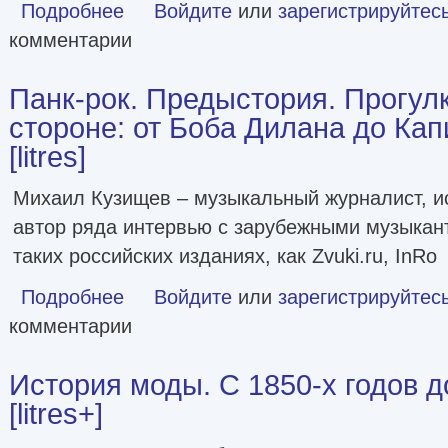
Подробнее
о Ленинградский панк [litres]
Войдите
или
зарегистрируйтес
комментарии
Панк-рок. Предыстория. Прогулк
стороне: от Боба Дилана до Ка
[litres]
Михаил Кузищев – музыкальный журналист, ис
автор ряда интервью с зарубежными музыкан
таких российских изданиях, как Zvuki.ru, InRo
Подробнее
о Панк-рок. Предыстория. Прогулки по дикой стороне: от
Войдите
или
зарегистрируйтес
комментарии
История моды. С 1850-х годов 
[litres+]