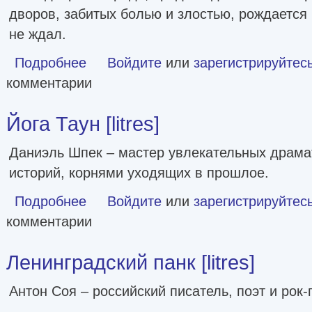
дворов, забитых болью и злостью, рождается 
не ждал.
Подробнее
о Бледные [СИ litres]
Войдите
или
зарегистрируйтес
комментарии
Йога Таун [litres]
Даниэль Шпек – мастер увлекательных драма
историй, корнями уходящих в прошлое.
Подробнее
о Йога Таун [litres]
Войдите
или
зарегистрируйтес
комментарии
Ленинградский панк [litres]
Антон Соя – российский писатель, поэт и рок