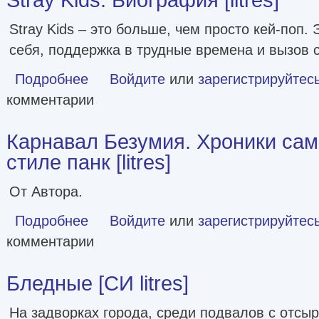
Stray Kids – это больше, чем просто кей-поп. 
себя, поддержка в трудные времена и вызов 
Подробнее
о Stray Kids. Биография [litres]
Войдите
или
зарегистрируйтес
комментарии
Карнавал Безумия. Хроники са
стиле панк [litres]
От Автора.
Подробнее
о Карнавал Безумия. Хроники саморазрушения в стиле пан
Войдите
или
зарегистрируйтес
комментарии
Бледные [СИ litres]
На задворках города, среди подвалов с отсы