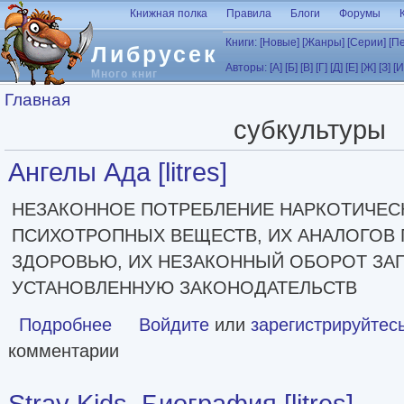
Перейти к основному содержанию
Книжная полка
Правила
Блоги
Форумы
Книги:
[Новые]
[Жанры]
[Серии]
[П
Либрусек
Авторы:
[А]
[Б]
[В]
[Г]
[Д]
[Е]
[Ж]
[З]
[И
Много книг
Вы здесь
Главная
субкультуры
Ангелы Ада [litres]
НЕЗАКОННОЕ ПОТРЕБЛЕНИЕ НАРКОТИЧЕСК
ПСИХОТРОПНЫХ ВЕЩЕСТВ, ИХ АНАЛОГОВ 
ЗДОРОВЬЮ, ИХ НЕЗАКОННЫЙ ОБОРОТ ЗАП
УСТАНОВЛЕННУЮ ЗАКОНОДАТЕЛЬСТВ
Подробнее
о Ангелы Ада [litres]
Войдите
или
зарегистрируйтес
комментарии
Stray Kids. Биография [litres]