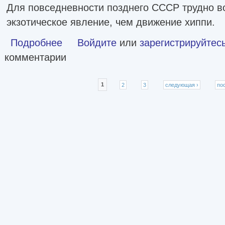
Для повседневности позднего СССР трудно в
экзотическое явление, чем движение хиппи.
Подробнее
о Хиппи в СССР, 1983–1988. Мои похождения и были [litr
Войдите
или
зарегистрируйтес
комментарии
Страницы
1
2
3
следующая ›
по