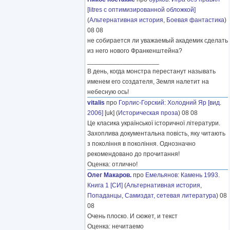
[litres с оптимизированной обложкой]
(
Альтернативная история
,
Боевая фантастика
)
08 08
не собирается ли уважаемый академик сделать
из него нового Франкенштейна?
____________________
В день, когда монстра перестанут называть
именем его создателя, Земля налетит на
небесную ось!
vitalis
про
Горлис-Горский
:
Холодний Яр [вид.
2006]
[uk] (
Историческая проза
) 08 08
Це класика української історичної літератури.
Захоплива документальна повість, яку читають
з покоління в покоління. Однозначно
рекомендовано до прочитання!
Оценка: отлично!
Олег Макаров.
про
Емельянов
:
Камень 1993.
Книга 1 [СИ]
(
Альтернативная история
,
Попаданцы
,
Самиздат, сетевая литература
) 08
08
Очень плоско. И сюжет, и текст
Оценка: нечитаемо