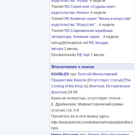
издательства "Аграф"
4 недели
Tramell
RE:Серия книг «Судьбы книг»
издательства «Книга»
4 недели
Tramell
RE:Книжная серия "Жизнь в искусстве"
издательство "Искусство"...
4 недели
Tramell
RE:Современная корейская
литература. Книжная серия...
4 недели
nehug@cheaphub.net
RE:Загадка
автора
1 месяц
Drunkenmunky
RE:/sql/
1 месяц
Впечатления о книгах
DGOBLEK
про
Толстой-Милославский
:
Пришествие Короля [Отсутствует статья]
[
The
Coming of the King
ru] (
Фэнтези
,
Историческое
фэнтези
) 09 08
Книга не полностью, отсутствует статья -
Е. Дрибинская. Мифоисторический роман
(статья) стр. 5-8
Прочитать ее в сети можна здесь -
http://www.kulichki.com/tolkien/arhiv/palata/mifist.s
html
Никос Костакис
про
Зурков
:
Игра без правил