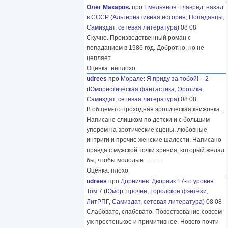
Олег Макаров.
про
Емельянов
:
Главред: назад
в СССР
(
Альтернативная история
,
Попаданцы
,
Самиздат, сетевая литература
) 08 08
Скучно. Производственный роман с
попаданием в 1986 год. Добротно, но не
цепляет
Оценка: неплохо
udrees
про
Морале
:
Я приду за тобой! – 2
(
Юмористическая фантастика
,
Эротика
,
Самиздат, сетевая литература
) 08 08
В общем-то проходная эротическая книжонка.
Написано слишком по детски и с большим
упором на эротические сцены, любовные
интриги и прочие женские шалости. Написано
правда с мужской точки зрения, который желал
бы, чтобы молодые
………
Оценка: плохо
udrees
про
Дорничев
:
Дворник 17-го уровня.
Том 7
(
Юмор: прочее
,
Городское фэнтези
,
ЛитРПГ
,
Самиздат, сетевая литература
) 08 08
Слабовато, слабовато. Повествование совсем
уж простенькое и примитивное. Нового почти