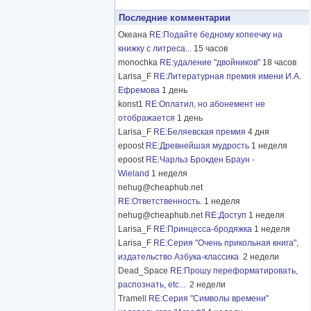
Последние комментарии
Океана
RE:Подайте бедному копеечку на
книжку с литреса...
15 часов
monochka
RE:удаление "двойников"
18 часов
Larisa_F
RE:Литературная премия имени И.А.
Ефремова
1 день
konst1
RE:Оплатил, но абонемент не
отображается
1 день
Larisa_F
RE:Беляевская премия
4 дня
epoost
RE:Древнейшая мудрость
1 неделя
epoost
RE:Чарльз Брокден Браун -
Wieland
1 неделя
nehug@cheaphub.net
RE:Ответственность.
1 неделя
nehug@cheaphub.net
RE:Доступ
1 неделя
Larisa_F
RE:Принцесса-бродяжка
1 неделя
Larisa_F
RE:Серия "Очень прикольная книга",
издательство Азбука-классика
2 недели
Dead_Space
RE:Прошу переформатировать,
распознать, etc...
2 недели
Tramell
RE:Серия "Символы времени"