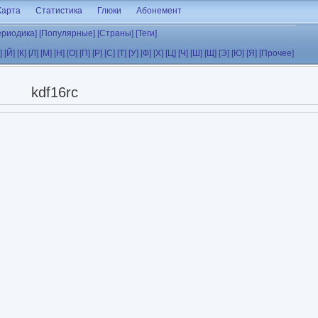
Карта
Статистика
Глюки
Абонемент
ериодика]
[Популярные]
[Страны]
[Теги]
]
[Й]
[К]
[Л]
[М]
[Н]
[О]
[П]
[Р]
[С]
[Т]
[У]
[Ф]
[Х]
[Ц]
[Ч]
[Ш]
[Щ]
[Э]
[Ю]
[Я]
[Прочее]
kdf16rc