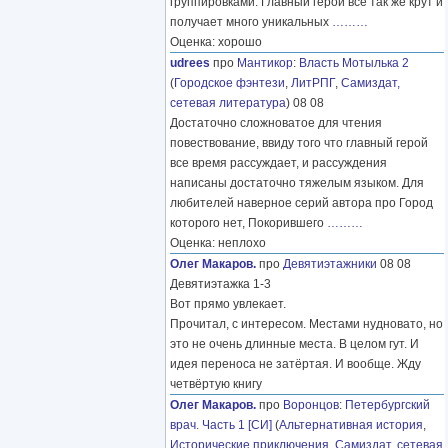
группировками. Главный герой все так же крут и
получает много уникальных
………
Оценка: хорошо
udrees
про
Мантикор
:
Власть Мотылька 2
(
Городское фэнтези
,
ЛитРПГ
,
Самиздат,
сетевая литература
) 08 08
Достаточно сложноватое для чтения
повествование, ввиду того что главный герой
все время рассуждает, и рассуждения
написаны достаточно тяжелым языком. Для
любителей наверное серий автора про Город
которого нет, Покорившего
………
Оценка: неплохо
Олег Макаров.
про
Девятиэтажники
08 08
Девятиэтажка 1-3
Вот прямо увлекает.
Прочитал, с интересом. Местами нудновато, но
это не очень длинные места. В целом гут. И
идея переноса не затёртая. И вообще. Жду
четвёртую книгу
Олег Макаров.
про
Воронцов
:
Петербургский
врач. Часть 1 [СИ]
(
Альтернативная история
,
Исторические приключения
,
Самиздат, сетевая