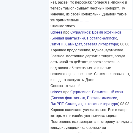
нет, разве что персонаж поперся в Японию и
теперь там описывает местный колорит. Ну
конечно, из своей колокольни. Диалоги такие
же примитивные
………
Оценка: плохо
udrees
про
Сугралинов
:
Время охотников
(
Боевая фантастика
,
Постапокалипсис
,
ЛитРПГ
,
Самиздат, сетевая литература
) 08 08
Хорошее продолжение, годное, вдумчивое.
Главное, постоянно держит в тонусе, всегда
есть какой-то цейтнот, героев постоянно
подгоняют обстоятельства и новые
возникающие опасности. Сюжет не провисает,
и не дает заскучать. Даже
………
Оценка: отлично!
udrees
про
Сугралинов
:
Безымянный клан
(
Боевая фантастика
,
Постапокалипсис
,
ЛитРПГ
,
Самиздат, сетевая литература
) 08 08
Хорошо написано, увлекательно. Все в жанре,
которым так изобилуют выживальщики.
Постепенно все смещается в сторону вражды с
конкурирующими человеческими