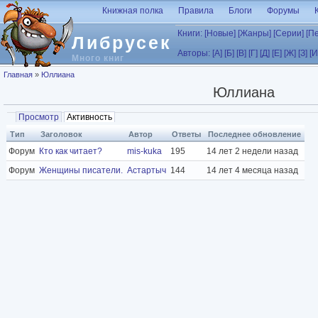
Перейти к основному содержанию
Книжная полка
Правила
Блоги
Форумы
Книги:
[Новые]
[Жанры]
[Серии]
[П
Либрусек
Авторы:
[А]
[Б]
[В]
[Г]
[Д]
[Е]
[Ж]
[З]
[И
Много книг
Вы здесь
Главная
»
Юллиана
Юллиана
Главные вкладки
Просмотр
Активность
(активная вкладка)
Тип
Заголовок
Автор
Ответы
Последнее обновление
Форум
Кто как читает?
mis-kuka
195
14 лет 2 недели назад
Форум
Женщины писатели.
Астартыч
144
14 лет 4 месяца назад