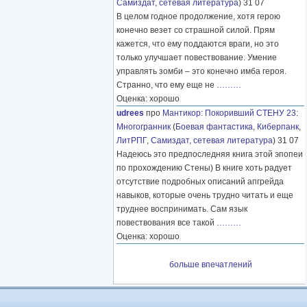
Самиздат, сетевая литература
) 31 07
В целом годное продолжение, хотя герою
конечно везет со страшной силой. Прям
кажется, что ему поддаются враги, но это
только улучшает повествование. Умение
управлять зомби – это конечно имба героя.
Странно, что ему еще не
………
Оценка: хорошо
udrees
про
Мантикор
:
Покоривший СТЕНУ 23:
Многогранник
(
Боевая фантастика
,
Киберпанк
,
ЛитРПГ
,
Самиздат, сетевая литература
) 31 07
Надеюсь это предпоследняя книга этой эпопеи
по прохождению Стены) В книге хоть радует
отсутствие подробных описаний апгрейда
навыков, которые очень трудно читать и еще
труднее воспринимать. Сам язык
повествования все такой
………
Оценка: хорошо
больше впечатлений