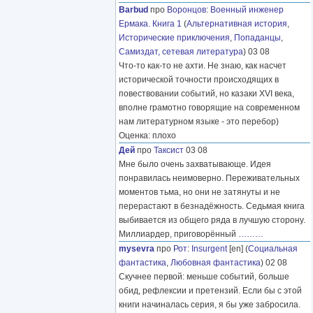
Barbud
про
Воронцов
:
Военный инженер
Ермака. Книга 1
(
Альтернативная история
,
Исторические приключения
,
Попаданцы
,
Самиздат, сетевая литература
) 03 08
Что-то как-то не ахти. Не знаю, как насчет
исторической точности происходящих в
повествовании событий, но казаки XVI века,
вполне грамотно говорящие на современном
нам литературном языке - это перебор)
Оценка: плохо
Дей
про
Таксист
03 08
Мне было очень захватывающе. Идея
понравилась неимоверно. Переживательных
моментов тьма, но они не затянуты и не
перерастают в безнадёжность. Седьмая книга
выбивается из общего ряда в лучшую сторону.
Миллиардер, приговорённый
………
mysevra
про
Рот
:
Insurgent
[en] (
Социальная
фантастика
,
Любовная фантастика
) 02 08
Скучнее первой: меньше событий, больше
обид, рефлексии и претензий. Если бы с этой
книги начиналась серия, я бы уже забросила.