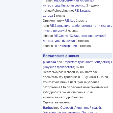
Tramell
RE:Современная корейская
литература. Книжная серия...
3 недели
nehug@cheaphub.net
RE:Загадка
автора
1 месяц
Drunkenmunky
RE:/sql/
1 месяц
larin
RE:Заплатила, а абонемента нет и скачать
ничего не могу!
2 месяца
sibkron
RE:Серия "Библиотека французской
литературы" (Макбел)
2 месяца
akorish
RE:Регистрация
3 месяца
Впечатления о книгах
pulochka
про
Ефремов
:
Туманность Андромеды
(
Научная фантастика
) 07 08
Несколько раз в своей жизни пыталась
прочитать эту трилогию и......ну никак.! - То ли
эти краткие имена из 3 букв, внутренее
отторжение ! То ли бесконечные технические
зубодробительные описания.То ли
живописания подробностей
………
Оценка: нечитаемо
Barbud
про
Соловей
:
Линия иной судьбы
(
Альтернативная история
,
Попаданцы
,