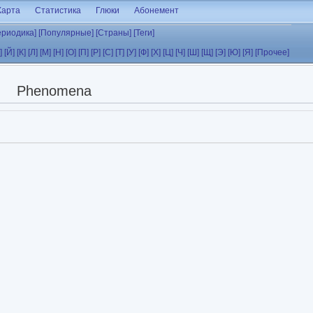
Карта
Статистика
Глюки
Абонемент
ериодика]
[Популярные]
[Страны]
[Теги]
]
[Й]
[К]
[Л]
[М]
[Н]
[О]
[П]
[Р]
[С]
[Т]
[У]
[Ф]
[Х]
[Ц]
[Ч]
[Ш]
[Щ]
[Э]
[Ю]
[Я]
[Прочее]
Phenomena