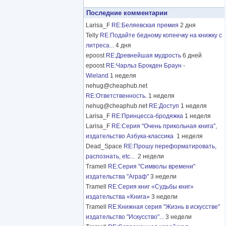
Последние комментарии
Larisa_F
RE:Беляевская премия
2 дня
Telly
RE:Подайте бедному копеечку на книжку с
литреса...
4 дня
epoost
RE:Древнейшая мудрость
6 дней
epoost
RE:Чарльз Брокден Браун -
Wieland
1 неделя
nehug@cheaphub.net
RE:Ответственность.
1 неделя
nehug@cheaphub.net
RE:Доступ
1 неделя
Larisa_F
RE:Принцесса-бродяжка
1 неделя
Larisa_F
RE:Серия "Очень прикольная книга",
издательство Азбука-классика
1 неделя
Dead_Space
RE:Прошу переформатировать,
распознать, etc...
2 недели
Tramell
RE:Серия "Символы времени"
издательства "Аграф"
3 недели
Tramell
RE:Серия книг «Судьбы книг»
издательства «Книга»
3 недели
Tramell
RE:Книжная серия "Жизнь в искусстве"
издательство "Искусство"...
3 недели