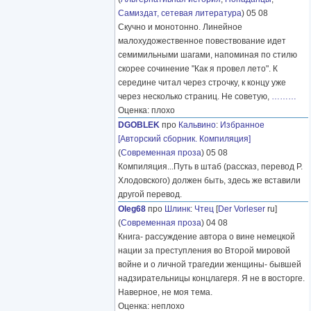
Самиздат, сетевая литература
) 05 08
Скучно и монотонно. Линейное
малохудожественное повествование идет
семимильными шагами, напоминая по стилю
скорее сочинение "Как я провел лето". К
середине читал через строчку, к концу уже
через несколько страниц. Не советую,
………
Оценка: плохо
DGOBLEK
про
Кальвино
:
Избранное
[Авторский сборник. Компиляция]
(
Современная проза
) 05 08
Компиляция...Путь в штаб (рассказ, перевод Р.
Хлодовского) должен быть, здесь же вставили
другой перевод.
Oleg68
про
Шлинк
:
Чтец
[
Der Vorleser
ru]
(
Современная проза
) 04 08
Книга- рассуждение автора о вине немецкой
нации за преступления во Второй мировой
войне и о личной трагедии женщины- бывшей
надзирательницы концлагеря. Я не в восторге.
Наверное, не моя тема.
Оценка: неплохо