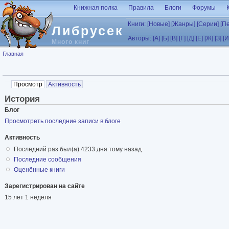
Перейти к основному содержанию
Книжная полка
Правила
Блоги
Форумы
Книги:
[Новые]
[Жанры]
[Серии]
[П
Либрусек
Авторы:
[А]
[Б]
[В]
[Г]
[Д]
[Е]
[Ж]
[З]
[И
Много книг
Вы здесь
Главная
Главные вкладки
Просмотр
(активная вкладка)
Активность
История
Блог
Просмотреть последние записи в блоге
Активность
Последний раз был(а) 4233 дня тому назад
Последние cообщения
Оценённые книги
Зарегистрирован на сайте
15 лет 1 неделя