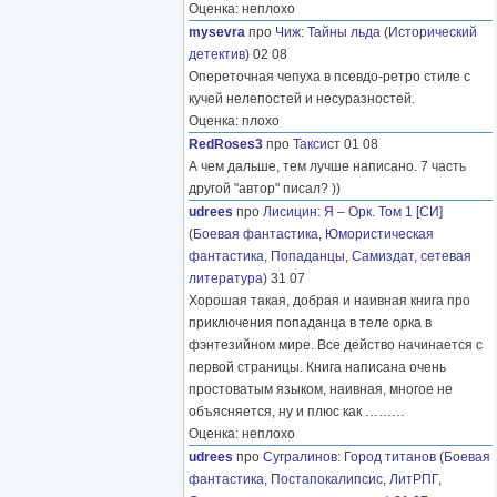
Оценка: неплохо
mysevra
про
Чиж
:
Тайны льда
(
Исторический
детектив
) 02 08
Опереточная чепуха в псевдо-ретро стиле с
кучей нелепостей и несуразностей.
Оценка: плохо
RedRoses3
про
Таксист
01 08
А чем дальше, тем лучше написано. 7 часть
другой "автор" писал? ))
udrees
про
Лисицин
:
Я – Орк. Том 1 [СИ]
(
Боевая фантастика
,
Юмористическая
фантастика
,
Попаданцы
,
Самиздат, сетевая
литература
) 31 07
Хорошая такая, добрая и наивная книга про
приключения попаданца в теле орка в
фэнтезийном мире. Все действо начинается с
первой страницы. Книга написана очень
простоватым языком, наивная, многое не
объясняется, ну и плюс как
………
Оценка: неплохо
udrees
про
Сугралинов
:
Город титанов
(
Боевая
фантастика
,
Постапокалипсис
,
ЛитРПГ
,