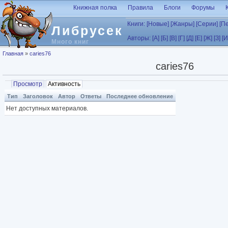
Перейти к основному содержанию
Книжная полка
Правила
Блоги
Форумы
Книги:
[Новые]
[Жанры]
[Серии]
[П
Либрусек
Авторы:
[А]
[Б]
[В]
[Г]
[Д]
[Е]
[Ж]
[З]
[И
Много книг
Вы здесь
Главная
»
caries76
caries76
Главные вкладки
Просмотр
Активность
(активная вкладка)
Тип
Заголовок
Автор
Ответы
Последнее обновление
Нет доступных материалов.