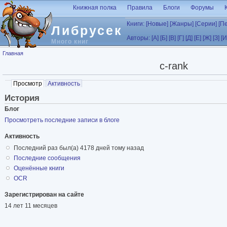
Перейти к основному содержанию
Книжная полка
Правила
Блоги
Форумы
Книги:
[Новые]
[Жанры]
[Серии]
[П
Либрусек
Авторы:
[А]
[Б]
[В]
[Г]
[Д]
[Е]
[Ж]
[З]
[И
Много книг
Вы здесь
Главная
c-rank
Главные вкладки
Просмотр
(активная вкладка)
Активность
История
Блог
Просмотреть последние записи в блоге
Активность
Последний раз был(а) 4178 дней тому назад
Последние cообщения
Оценённые книги
OCR
Зарегистрирован на сайте
14 лет 11 месяцев