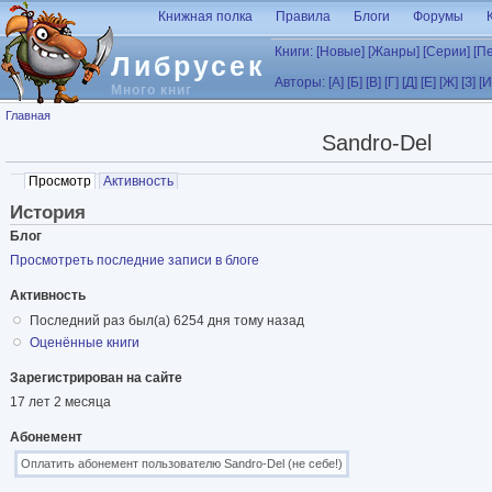
Перейти к основному содержанию
Книжная полка
Правила
Блоги
Форумы
Книги:
[Новые]
[Жанры]
[Серии]
[П
Либрусек
Авторы:
[А]
[Б]
[В]
[Г]
[Д]
[Е]
[Ж]
[З]
[И
Много книг
Вы здесь
Главная
Sandro-Del
Главные вкладки
Просмотр
(активная вкладка)
Активность
История
Блог
Просмотреть последние записи в блоге
Активность
Последний раз был(а) 6254 дня тому назад
Оценённые книги
Зарегистрирован на сайте
17 лет 2 месяца
Абонемент