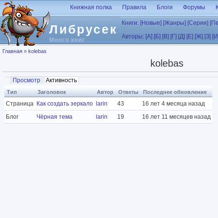
Перейти к основному содержанию
Книжная полка
Правила
Блоги
Форумы
Книги:
[Новые]
[Жанры]
[Серии]
[П
Либрусек
Авторы:
[А]
[Б]
[В]
[Г]
[Д]
[Е]
[Ж]
[З]
[И
Много книг
Вы здесь
Главная
»
kolebas
kolebas
Главные вкладки
Просмотр
Активность
(активная вкладка)
Тип
Заголовок
Автор
Ответы
Последнее обновление
Страница
Как создать зеркало
larin
43
16 лет 4 месяца назад
Блог
Чёрная тема
larin
19
16 лет 11 месяцев назад