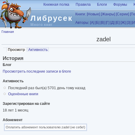
Перейти к основному содержанию
Книжная полка
Правила
Блоги
Форумы
Книги:
[Новые]
[Жанры]
[Серии]
[П
Либрусек
Авторы:
[А]
[Б]
[В]
[Г]
[Д]
[Е]
[Ж]
[З]
[И
Много книг
Вы здесь
Главная
zadel
Главные вкладки
Просмотр
(активная вкладка)
Активность
История
Блог
Просмотреть последние записи в блоге
Активность
Последний раз был(а) 5701 день тому назад
Оценённые книги
Зарегистрирован на сайте
18 лет 1 месяц
Абонемент