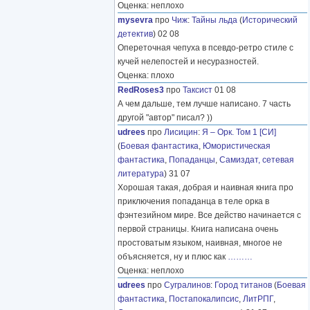
Оценка: неплохо
mysevra
про
Чиж
:
Тайны льда
(
Исторический
детектив
) 02 08
Опереточная чепуха в псевдо-ретро стиле с
кучей нелепостей и несуразностей.
Оценка: плохо
RedRoses3
про
Таксист
01 08
А чем дальше, тем лучше написано. 7 часть
другой "автор" писал? ))
udrees
про
Лисицин
:
Я – Орк. Том 1 [СИ]
(
Боевая фантастика
,
Юмористическая
фантастика
,
Попаданцы
,
Самиздат, сетевая
литература
) 31 07
Хорошая такая, добрая и наивная книга про
приключения попаданца в теле орка в
фэнтезийном мире. Все действо начинается с
первой страницы. Книга написана очень
простоватым языком, наивная, многое не
объясняется, ну и плюс как
………
Оценка: неплохо
udrees
про
Сугралинов
:
Город титанов
(
Боевая
фантастика
,
Постапокалипсис
,
ЛитРПГ
,