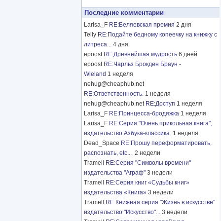
Последние комментарии
Larisa_F
RE:Беляевская премия
2 дня
Telly
RE:Подайте бедному копеечку на книжку с
литреса...
4 дня
epoost
RE:Древнейшая мудрость
6 дней
epoost
RE:Чарльз Брокден Браун -
Wieland
1 неделя
nehug@cheaphub.net
RE:Ответственность.
1 неделя
nehug@cheaphub.net
RE:Доступ
1 неделя
Larisa_F
RE:Принцесса-бродяжка
1 неделя
Larisa_F
RE:Серия "Очень прикольная книга",
издательство Азбука-классика
1 неделя
Dead_Space
RE:Прошу переформатировать,
распознать, etc...
2 недели
Tramell
RE:Серия "Символы времени"
издательства "Аграф"
3 недели
Tramell
RE:Серия книг «Судьбы книг»
издательства «Книга»
3 недели
Tramell
RE:Книжная серия "Жизнь в искусстве"
издательство "Искусство"...
3 недели