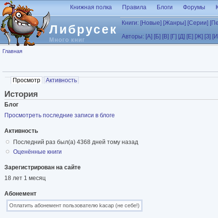
Перейти к основному содержанию
Книжная полка
Правила
Блоги
Форумы
Книги:
[Новые]
[Жанры]
[Серии]
[П
Либрусек
Авторы:
[А]
[Б]
[В]
[Г]
[Д]
[Е]
[Ж]
[З]
[И
Много книг
Вы здесь
Главная
Главные вкладки
Просмотр
(активная вкладка)
Активность
История
Блог
Просмотреть последние записи в блоге
Активность
Последний раз был(а) 4368 дней тому назад
Оценённые книги
Зарегистрирован на сайте
18 лет 1 месяц
Абонемент