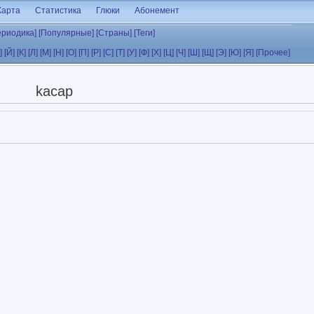
Карта
Статистика
Глюки
Абонемент
ериодика]
[Популярные]
[Страны]
[Теги]
]
[Й]
[К]
[Л]
[М]
[Н]
[О]
[П]
[Р]
[С]
[Т]
[У]
[Ф]
[Х]
[Ц]
[Ч]
[Ш]
[Щ]
[Э]
[Ю]
[Я]
[Прочее]
kacap