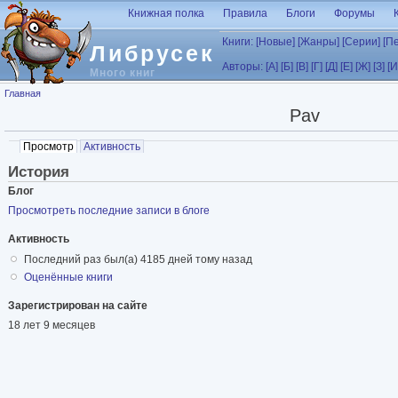
Перейти к основному содержанию
Книжная полка
Правила
Блоги
Форумы
Книги:
[Новые]
[Жанры]
[Серии]
[П
Либрусек
Авторы:
[А]
[Б]
[В]
[Г]
[Д]
[Е]
[Ж]
[З]
[И
Много книг
Вы здесь
Главная
Pav
Главные вкладки
Просмотр
(активная вкладка)
Активность
История
Блог
Просмотреть последние записи в блоге
Активность
Последний раз был(а) 4185 дней тому назад
Оценённые книги
Зарегистрирован на сайте
18 лет 9 месяцев