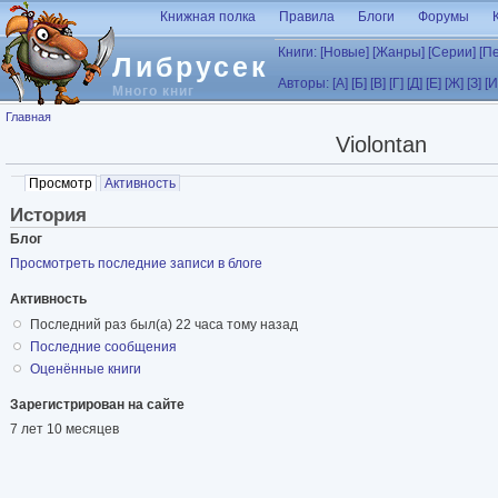
Перейти к основному содержанию
Книжная полка
Правила
Блоги
Форумы
Книги:
[Новые]
[Жанры]
[Серии]
[П
Либрусек
Авторы:
[А]
[Б]
[В]
[Г]
[Д]
[Е]
[Ж]
[З]
[И
Много книг
Вы здесь
Главная
Violontan
Главные вкладки
Просмотр
(активная вкладка)
Активность
История
Блог
Просмотреть последние записи в блоге
Активность
Последний раз был(а) 22 часа тому назад
Последние cообщения
Оценённые книги
Зарегистрирован на сайте
7 лет 10 месяцев