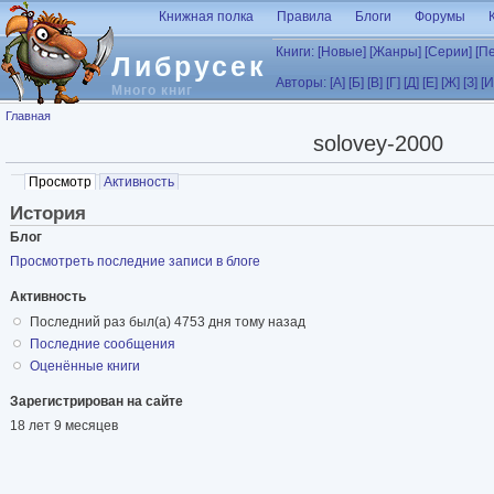
Перейти к основному содержанию
Книжная полка
Правила
Блоги
Форумы
Книги:
[Новые]
[Жанры]
[Серии]
[П
Либрусек
Авторы:
[А]
[Б]
[В]
[Г]
[Д]
[Е]
[Ж]
[З]
[И
Много книг
Вы здесь
Главная
solovey-2000
Главные вкладки
Просмотр
(активная вкладка)
Активность
История
Блог
Просмотреть последние записи в блоге
Активность
Последний раз был(а) 4753 дня тому назад
Последние cообщения
Оценённые книги
Зарегистрирован на сайте
18 лет 9 месяцев