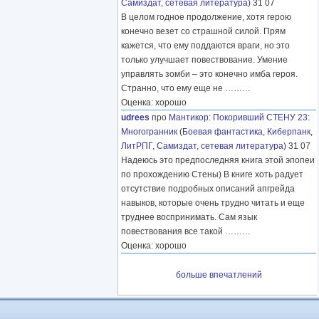
Самиздат, сетевая литература
) 31 07
В целом годное продолжение, хотя герою
конечно везет со страшной силой. Прям
кажется, что ему поддаются враги, но это
только улучшает повествование. Умение
управлять зомби – это конечно имба героя.
Странно, что ему еще не
………
Оценка: хорошо
udrees
про
Мантикор
:
Покоривший СТЕНУ 23:
Многогранник
(
Боевая фантастика
,
Киберпанк
,
ЛитРПГ
,
Самиздат, сетевая литература
) 31 07
Надеюсь это предпоследняя книга этой эпопеи
по прохождению Стены) В книге хоть радует
отсутствие подробных описаний апгрейда
навыков, которые очень трудно читать и еще
труднее воспринимать. Сам язык
повествования все такой
………
Оценка: хорошо
больше впечатлений