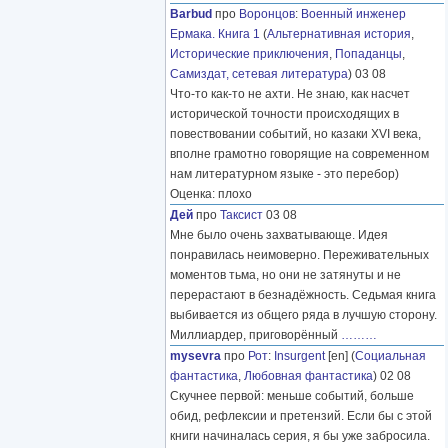
Barbud
про
Воронцов
:
Военный инженер
Ермака. Книга 1
(
Альтернативная история
,
Исторические приключения
,
Попаданцы
,
Самиздат, сетевая литература
) 03 08
Что-то как-то не ахти. Не знаю, как насчет
исторической точности происходящих в
повествовании событий, но казаки XVI века,
вполне грамотно говорящие на современном
нам литературном языке - это перебор)
Оценка: плохо
Дей
про
Таксист
03 08
Мне было очень захватывающе. Идея
понравилась неимоверно. Переживательных
моментов тьма, но они не затянуты и не
перерастают в безнадёжность. Седьмая книга
выбивается из общего ряда в лучшую сторону.
Миллиардер, приговорённый
………
mysevra
про
Рот
:
Insurgent
[en] (
Социальная
фантастика
,
Любовная фантастика
) 02 08
Скучнее первой: меньше событий, больше
обид, рефлексии и претензий. Если бы с этой
книги начиналась серия, я бы уже забросила.