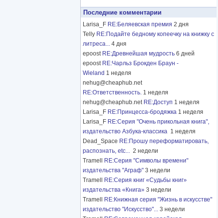
Последние комментарии
Larisa_F
RE:Беляевская премия
2 дня
Telly
RE:Подайте бедному копеечку на книжку с
литреса...
4 дня
epoost
RE:Древнейшая мудрость
6 дней
epoost
RE:Чарльз Брокден Браун -
Wieland
1 неделя
nehug@cheaphub.net
RE:Ответственность.
1 неделя
nehug@cheaphub.net
RE:Доступ
1 неделя
Larisa_F
RE:Принцесса-бродяжка
1 неделя
Larisa_F
RE:Серия "Очень прикольная книга",
издательство Азбука-классика
1 неделя
Dead_Space
RE:Прошу переформатировать,
распознать, etc...
2 недели
Tramell
RE:Серия "Символы времени"
издательства "Аграф"
3 недели
Tramell
RE:Серия книг «Судьбы книг»
издательства «Книга»
3 недели
Tramell
RE:Книжная серия "Жизнь в искусстве"
издательство "Искусство"...
3 недели