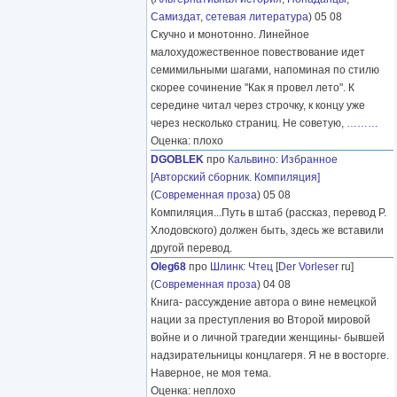
Самиздат, сетевая литература
) 05 08
Скучно и монотонно. Линейное
малохудожественное повествование идет
семимильными шагами, напоминая по стилю
скорее сочинение "Как я провел лето". К
середине читал через строчку, к концу уже
через несколько страниц. Не советую,
………
Оценка: плохо
DGOBLEK
про
Кальвино
:
Избранное
[Авторский сборник. Компиляция]
(
Современная проза
) 05 08
Компиляция...Путь в штаб (рассказ, перевод Р.
Хлодовского) должен быть, здесь же вставили
другой перевод.
Oleg68
про
Шлинк
:
Чтец
[
Der Vorleser
ru]
(
Современная проза
) 04 08
Книга- рассуждение автора о вине немецкой
нации за преступления во Второй мировой
войне и о личной трагедии женщины- бывшей
надзирательницы концлагеря. Я не в восторге.
Наверное, не моя тема.
Оценка: неплохо