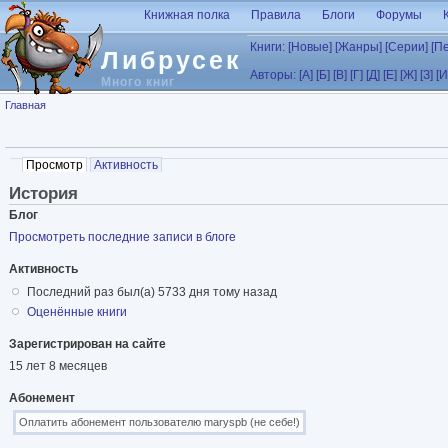
Перейти к основному содержанию
Книжная полка
Правила
Блоги
Форумы
Книги:
[Новые]
[Жанры]
[Серии]
[П
Либрусек
Авторы:
[А]
[Б]
[В]
[Г]
[Д]
[Е]
[Ж]
[З]
[И
Много книг
Вы здесь
Главная
Главные вкладки
Просмотр
(активная вкладка)
Активность
История
Блог
Просмотреть последние записи в блоге
Активность
Последний раз был(а) 5733 дня тому назад
Оценённые книги
Зарегистрирован на сайте
15 лет 8 месяцев
Абонемент