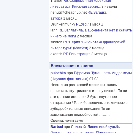
Tramell
RE:Современная корейская
литература. Книжная серия...
3 недели
nehug@cheaphub.net
RE:Загадка
автора
1 месяц
Drunkenmunky
RE:/sql/
1 месяц
larin
RE:Заплатила, а абонемента нет и скачать
ничего не могу!
2 месяца
sibkron
RE:Серия "Библиотека французской
литературы" (Макбел)
2 месяца
akorish
RE:Регистрация
3 месяца
Впечатления о книгах
pulochka
про
Ефремов
:
Туманность Андромеды
(
Научная фантастика
) 07 08
Несколько раз в своей жизни пыталась
прочитать эту трилогию и......ну никак.! - То ли
эти краткие имена из 3 букв, внутренее
отторжение ! То ли бесконечные технические
зубодробительные описания.То ли
живописания подробностей
………
Оценка: нечитаемо
Barbud
про
Соловей
:
Линия иной судьбы
(
Альтернативная история
,
Попаданцы
,