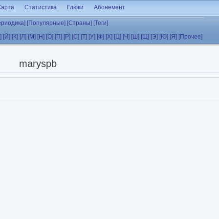
Карта
Статистика
Глюки
Абонемент
ериодика]
[Популярные]
[Страны]
[Теги]
]
[Й]
[К]
[Л]
[М]
[Н]
[О]
[П]
[Р]
[С]
[Т]
[У]
[Ф]
[Х]
[Ц]
[Ч]
[Ш]
[Щ]
[Э]
[Ю]
[Я]
[Прочее]
maryspb