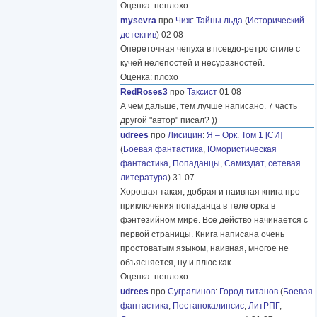
Оценка: неплохо
mysevra
про
Чиж
:
Тайны льда
(
Исторический
детектив
) 02 08
Опереточная чепуха в псевдо-ретро стиле с
кучей нелепостей и несуразностей.
Оценка: плохо
RedRoses3
про
Таксист
01 08
А чем дальше, тем лучше написано. 7 часть
другой "автор" писал? ))
udrees
про
Лисицин
:
Я – Орк. Том 1 [СИ]
(
Боевая фантастика
,
Юмористическая
фантастика
,
Попаданцы
,
Самиздат, сетевая
литература
) 31 07
Хорошая такая, добрая и наивная книга про
приключения попаданца в теле орка в
фэнтезийном мире. Все действо начинается с
первой страницы. Книга написана очень
простоватым языком, наивная, многое не
объясняется, ну и плюс как
………
Оценка: неплохо
udrees
про
Сугралинов
:
Город титанов
(
Боевая
фантастика
,
Постапокалипсис
,
ЛитРПГ
,