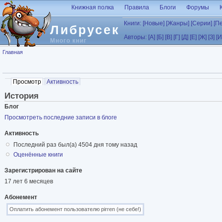
Перейти к основному содержанию
Книжная полка
Правила
Блоги
Форумы
Книги:
[Новые]
[Жанры]
[Серии]
[П
Либрусек
Авторы:
[А]
[Б]
[В]
[Г]
[Д]
[Е]
[Ж]
[З]
[И
Много книг
Вы здесь
Главная
Главные вкладки
Просмотр
(активная вкладка)
Активность
История
Блог
Просмотреть последние записи в блоге
Активность
Последний раз был(а) 4504 дня тому назад
Оценённые книги
Зарегистрирован на сайте
17 лет 6 месяцев
Абонемент