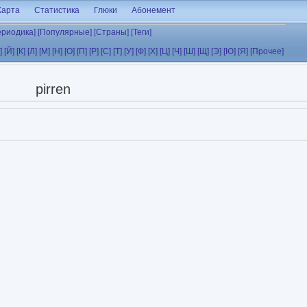
Карта
Статистика
Глюки
Абонемент
ериодика]
[Популярные]
[Страны]
[Теги]
]
[Й]
[К]
[Л]
[М]
[Н]
[О]
[П]
[Р]
[С]
[Т]
[У]
[Ф]
[Х]
[Ц]
[Ч]
[Ш]
[Щ]
[Э]
[Ю]
[Я]
[Прочее]
pirren