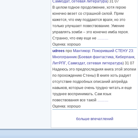
Самиздат, сетевая литература
) 31 07
В целом годное продолжение, хотя герою
конечно везет со страшной силой. Прям
кажется, что ему поддаются враги, но это
только улучшает повествование. Умение
управлять зомби – это конечно имба героя.
Странно, что ему еще не
………
Оценка: хорошо
udrees
про
Мантикор
:
Покоривший СТЕНУ 23:
Многогранник
(
Боевая фантастика
,
Киберпанк
,
ЛитРПГ
,
Самиздат, сетевая литература
) 31 07
Надеюсь это предпоследняя книга этой эпопеи
по прохождению Стены) В книге хоть радует
отсутствие подробных описаний апгрейда
навыков, которые очень трудно читать и еще
труднее воспринимать. Сам язык
повествования все такой
………
Оценка: хорошо
больше впечатлений