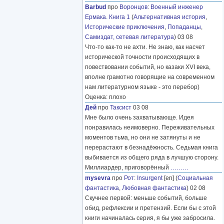
Barbud
про
Воронцов
:
Военный инженер
Ермака. Книга 1
(
Альтернативная история
,
Исторические приключения
,
Попаданцы
,
Самиздат, сетевая литература
) 03 08
Что-то как-то не ахти. Не знаю, как насчет
исторической точности происходящих в
повествовании событий, но казаки XVI века,
вполне грамотно говорящие на современном
нам литературном языке - это перебор)
Оценка: плохо
Дей
про
Таксист
03 08
Мне было очень захватывающе. Идея
понравилась неимоверно. Переживательных
моментов тьма, но они не затянуты и не
перерастают в безнадёжность. Седьмая книга
выбивается из общего ряда в лучшую сторону.
Миллиардер, приговорённый
………
mysevra
про
Рот
:
Insurgent
[en] (
Социальная
фантастика
,
Любовная фантастика
) 02 08
Скучнее первой: меньше событий, больше
обид, рефлексии и претензий. Если бы с этой
книги начиналась серия, я бы уже забросила.