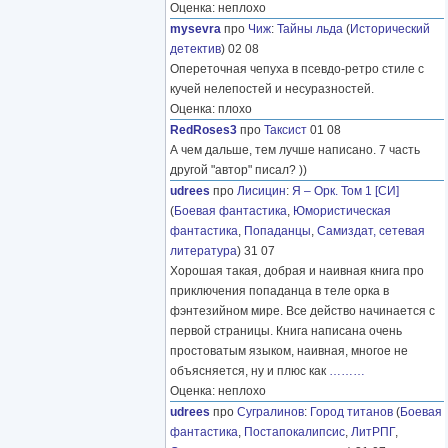
Оценка: неплохо
mysevra
про
Чиж
:
Тайны льда
(
Исторический
детектив
) 02 08
Опереточная чепуха в псевдо-ретро стиле с
кучей нелепостей и несуразностей.
Оценка: плохо
RedRoses3
про
Таксист
01 08
А чем дальше, тем лучше написано. 7 часть
другой "автор" писал? ))
udrees
про
Лисицин
:
Я – Орк. Том 1 [СИ]
(
Боевая фантастика
,
Юмористическая
фантастика
,
Попаданцы
,
Самиздат, сетевая
литература
) 31 07
Хорошая такая, добрая и наивная книга про
приключения попаданца в теле орка в
фэнтезийном мире. Все действо начинается с
первой страницы. Книга написана очень
простоватым языком, наивная, многое не
объясняется, ну и плюс как
………
Оценка: неплохо
udrees
про
Сугралинов
:
Город титанов
(
Боевая
фантастика
,
Постапокалипсис
,
ЛитРПГ
,