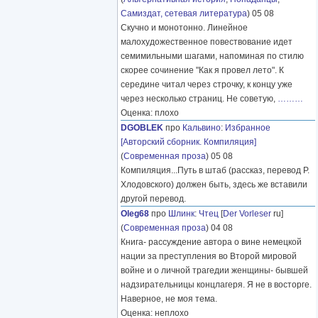
Самиздат, сетевая литература
) 05 08
Скучно и монотонно. Линейное
малохудожественное повествование идет
семимильными шагами, напоминая по стилю
скорее сочинение "Как я провел лето". К
середине читал через строчку, к концу уже
через несколько страниц. Не советую,
………
Оценка: плохо
DGOBLEK
про
Кальвино
:
Избранное
[Авторский сборник. Компиляция]
(
Современная проза
) 05 08
Компиляция...Путь в штаб (рассказ, перевод Р.
Хлодовского) должен быть, здесь же вставили
другой перевод.
Oleg68
про
Шлинк
:
Чтец
[
Der Vorleser
ru]
(
Современная проза
) 04 08
Книга- рассуждение автора о вине немецкой
нации за преступления во Второй мировой
войне и о личной трагедии женщины- бывшей
надзирательницы концлагеря. Я не в восторге.
Наверное, не моя тема.
Оценка: неплохо