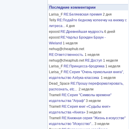
Последние комментарии
Larisa_F
RE:Беляевская премия
2 дня
Telly
RE:Подайте бедному копеечку на книжку с
литреса...
4 дня
epoost
RE:Древнейшая мудрость
6 дней
epoost
RE:Чарльз Брокден Браун -
Wieland
1 неделя
nehug@cheaphub.net
RE:Ответственность.
1 неделя
nehug@cheaphub.net
RE:Доступ
1 неделя
Larisa_F
RE:Принцесса-бродяжка
1 неделя
Larisa_F
RE:Серия "Очень прикольная книга",
издательство Азбука-классика
1 неделя
Dead_Space
RE:Прошу переформатировать,
распознать, etc...
2 недели
Tramell
RE:Серия "Символы времени"
издательства "Аграф"
3 недели
Tramell
RE:Серия книг «Судьбы книг»
издательства «Книга»
3 недели
Tramell
RE:Книжная серия "Жизнь в искусстве"
издательство "Искусство"...
3 недели