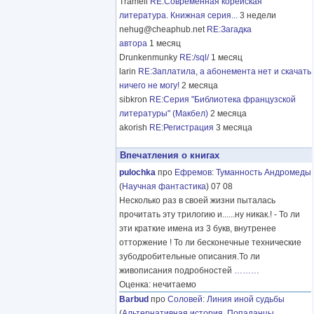
Tramell
RE:Современная корейская
литература. Книжная серия...
3 недели
nehug@cheaphub.net
RE:Загадка
автора
1 месяц
Drunkenmunky
RE:/sql/
1 месяц
larin
RE:Заплатила, а абонемента нет и скачать
ничего не могу!
2 месяца
sibkron
RE:Серия "Библиотека французской
литературы" (Макбел)
2 месяца
akorish
RE:Регистрация
3 месяца
Впечатления о книгах
pulochka
про
Ефремов
:
Туманность Андромеды
(
Научная фантастика
) 07 08
Несколько раз в своей жизни пыталась
прочитать эту трилогию и......ну никак.! - То ли
эти краткие имена из 3 букв, внутренее
отторжение ! То ли бесконечные технические
зубодробительные описания.То ли
живописания подробностей
………
Оценка: нечитаемо
Barbud
про
Соловей
:
Линия иной судьбы
(
Альтернативная история
,
Попаданцы
,