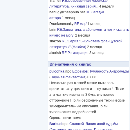
Tramell
RE:Современная корейская
литература. Книжная серия...
4 недели
nehug@cheaphub.net
RE:Загадка
автора
1 месяц
Drunkenmunky
RE:/sql/
1 месяц
larin
RE:Заплатила, а абонемента нет и скачать
ничего не могу!
2 месяца
sibkron
RE:Серия "Библиотека французской
литературы" (Макбел)
2 месяца
akorish
RE:Регистрация
3 месяца
Впечатления о книгах
pulochka
про
Ефремов
:
Туманность Андромеды
(
Научная фантастика
) 07 08
Несколько раз в своей жизни пыталась
прочитать эту трилогию и......ну никак.! - То ли
эти краткие имена из 3 букв, внутренее
отторжение ! То ли бесконечные технические
зубодробительные описания.То ли
живописания подробностей
………
Оценка: нечитаемо
Barbud
про
Соловей
:
Линия иной судьбы
(
Альтернативная история
,
Попаданцы
,