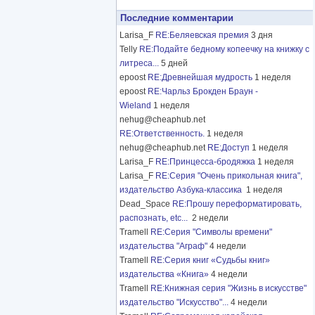
Последние комментарии
Larisa_F
RE:Беляевская премия
3 дня
Telly
RE:Подайте бедному копеечку на книжку с
литреса...
5 дней
epoost
RE:Древнейшая мудрость
1 неделя
epoost
RE:Чарльз Брокден Браун -
Wieland
1 неделя
nehug@cheaphub.net
RE:Ответственность.
1 неделя
nehug@cheaphub.net
RE:Доступ
1 неделя
Larisa_F
RE:Принцесса-бродяжка
1 неделя
Larisa_F
RE:Серия "Очень прикольная книга",
издательство Азбука-классика
1 неделя
Dead_Space
RE:Прошу переформатировать,
распознать, etc...
2 недели
Tramell
RE:Серия "Символы времени"
издательства "Аграф"
4 недели
Tramell
RE:Серия книг «Судьбы книг»
издательства «Книга»
4 недели
Tramell
RE:Книжная серия "Жизнь в искусстве"
издательство "Искусство"...
4 недели