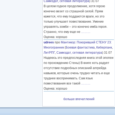
Самиздат, сетевая литература
) 31 07
В целом годное продолжение, хотя герою
конечно везет со страшной силой. Прям
кажется, что ему поддаются враги, но это
только улучшает повествование. Умение
управлять зомби – это конечно имба героя.
Странно, что ему еще не
………
Оценка: хорошо
udrees
про
Мантикор
:
Покоривший СТЕНУ 23:
Многогранник
(
Боевая фантастика
,
Киберпанк
,
ЛитРПГ
,
Самиздат, сетевая литература
) 31 07
Надеюсь это предпоследняя книга этой эпопеи
по прохождению Стены) В книге хоть радует
отсутствие подробных описаний апгрейда
навыков, которые очень трудно читать и еще
труднее воспринимать. Сам язык
повествования все такой
………
Оценка: хорошо
больше впечатлений