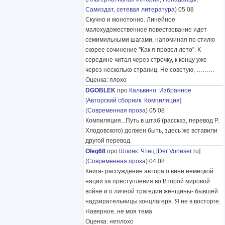
Самиздат, сетевая литература
) 05 08
Скучно и монотонно. Линейное
малохудожественное повествование идет
семимильными шагами, напоминая по стилю
скорее сочинение "Как я провел лето". К
середине читал через строчку, к концу уже
через несколько страниц. Не советую,
………
Оценка: плохо
DGOBLEK
про
Кальвино
:
Избранное
[Авторский сборник. Компиляция]
(
Современная проза
) 05 08
Компиляция...Путь в штаб (рассказ, перевод Р.
Хлодовского) должен быть, здесь же вставили
другой перевод.
Oleg68
про
Шлинк
:
Чтец
[
Der Vorleser
ru]
(
Современная проза
) 04 08
Книга- рассуждение автора о вине немецкой
нации за преступления во Второй мировой
войне и о личной трагедии женщины- бывшей
надзирательницы концлагеря. Я не в восторге.
Наверное, не моя тема.
Оценка: неплохо