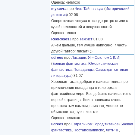
Оценка: неплохо
mysevra
про
Чиж
:
Тайны льда
(
Исторический
детектив
) 02 08
Опереточная чепуха в псевдо-ретро стиле с
кучей нелепостей и несуразностей.
Оценка: плохо
RedRoses3
про
Таксист
01 08
А чем дальше, тем лучше написано. 7 часть
другой "автор" писал? ))
udrees
про
Лисицин
:
Я – Орк. Том 1 [СИ]
(
Боевая фантастика
,
Юмористическая
фантастика
,
Попаданцы
,
Самиздат, сетевая
литература
) 31 07
Хорошая такая, добрая и наивная книга про
приключения попаданца в теле орка в
фэнтезийном мире. Все действо начинается с
первой страницы. Книга написана очень
простоватым языком, наивная, многое не
объясняется, ну и плюс как
………
Оценка: неплохо
udrees
про
Сугралинов
:
Город титанов
(
Боевая
фантастика
,
Постапокалипсис
,
ЛитРПГ
,