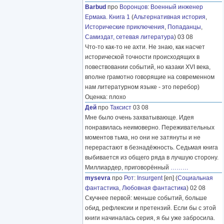
Barbud
про
Воронцов
:
Военный инженер
Ермака. Книга 1
(
Альтернативная история
,
Исторические приключения
,
Попаданцы
,
Самиздат, сетевая литература
) 03 08
Что-то как-то не ахти. Не знаю, как насчет
исторической точности происходящих в
повествовании событий, но казаки XVI века,
вполне грамотно говорящие на современном
нам литературном языке - это перебор)
Оценка: плохо
Дей
про
Таксист
03 08
Мне было очень захватывающе. Идея
понравилась неимоверно. Переживательных
моментов тьма, но они не затянуты и не
перерастают в безнадёжность. Седьмая книга
выбивается из общего ряда в лучшую сторону.
Миллиардер, приговорённый
………
mysevra
про
Рот
:
Insurgent
[en] (
Социальная
фантастика
,
Любовная фантастика
) 02 08
Скучнее первой: меньше событий, больше
обид, рефлексии и претензий. Если бы с этой
книги начиналась серия, я бы уже забросила.