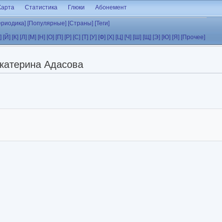
Карта
Статистика
Глюки
Абонемент
ериодика]
[Популярные]
[Страны]
[Теги]
]
[Й]
[К]
[Л]
[М]
[Н]
[О]
[П]
[Р]
[С]
[Т]
[У]
[Ф]
[Х]
[Ц]
[Ч]
[Ш]
[Щ]
[Э]
[Ю]
[Я]
[Прочее]
катерина Адасова