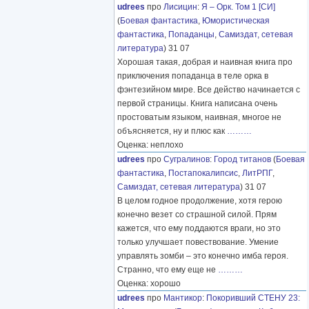
udrees
про
Лисицин
:
Я – Орк. Том 1 [СИ]
(
Боевая фантастика
,
Юмористическая
фантастика
,
Попаданцы
,
Самиздат, сетевая
литература
) 31 07
Хорошая такая, добрая и наивная книга про
приключения попаданца в теле орка в
фэнтезийном мире. Все действо начинается с
первой страницы. Книга написана очень
простоватым языком, наивная, многое не
объясняется, ну и плюс как
………
Оценка: неплохо
udrees
про
Сугралинов
:
Город титанов
(
Боевая
фантастика
,
Постапокалипсис
,
ЛитРПГ
,
Самиздат, сетевая литература
) 31 07
В целом годное продолжение, хотя герою
конечно везет со страшной силой. Прям
кажется, что ему поддаются враги, но это
только улучшает повествование. Умение
управлять зомби – это конечно имба героя.
Странно, что ему еще не
………
Оценка: хорошо
udrees
про
Мантикор
:
Покоривший СТЕНУ 23: