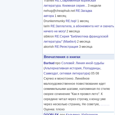
Tramell
RE:Современная корейская
литература. Книжная серия...
3 недели
nehug@cheaphub.net
RE:Загадка
автора
1 месяц
Drunkenmunky
RE:/sql/
1 месяц
larin
RE:Заплатила, а абонемента нет и скачать
ничего не могу!
2 месяца
sibkron
RE:Серия "Библиотека французской
литературы" (Макбел)
2 месяца
akorish
RE:Регистрация
3 месяца
Впечатления о книгах
Barbud
про
Соловей
:
Линия иной судьбы
(
Альтернативная история
,
Попаданцы
,
Самиздат, сетевая литература
) 05 08
Скучно и монотонно. Линейное
малохудожественное повествование идет
семимильными шагами, напоминая по стилю
скорее сочинение "Как я провел лето". К
середине читал через строчку, к концу уже
через несколько страниц. Не советую,
………
Оценка: плохо
DGOBLEK
про
Кальвино
:
Избранное