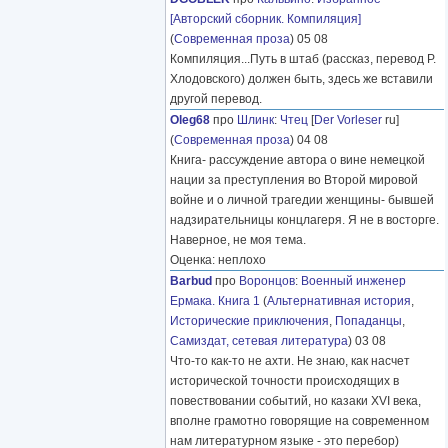
[Авторский сборник. Компиляция]
(
Современная проза
) 05 08
Компиляция...Путь в штаб (рассказ, перевод Р.
Хлодовского) должен быть, здесь же вставили
другой перевод.
Oleg68
про
Шлинк
:
Чтец
[
Der Vorleser
ru]
(
Современная проза
) 04 08
Книга- рассуждение автора о вине немецкой
нации за преступления во Второй мировой
войне и о личной трагедии женщины- бывшей
надзирательницы концлагеря. Я не в восторге.
Наверное, не моя тема.
Оценка: неплохо
Barbud
про
Воронцов
:
Военный инженер
Ермака. Книга 1
(
Альтернативная история
,
Исторические приключения
,
Попаданцы
,
Самиздат, сетевая литература
) 03 08
Что-то как-то не ахти. Не знаю, как насчет
исторической точности происходящих в
повествовании событий, но казаки XVI века,
вполне грамотно говорящие на современном
нам литературном языке - это перебор)