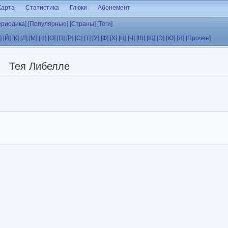
Карта
Статистика
Глюки
Абонемент
ериодика]
[Популярные]
[Страны]
[Теги]
]
[Й]
[К]
[Л]
[М]
[Н]
[О]
[П]
[Р]
[С]
[Т]
[У]
[Ф]
[Х]
[Ц]
[Ч]
[Ш]
[Щ]
[Э]
[Ю]
[Я]
[Прочее]
Тея Либелле