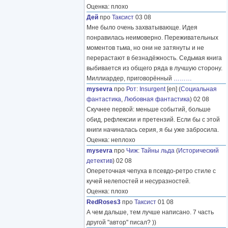
Оценка: плохо
Дей
про
Таксист
03 08
Мне было очень захватывающе. Идея
понравилась неимоверно. Переживательных
моментов тьма, но они не затянуты и не
перерастают в безнадёжность. Седьмая книга
выбивается из общего ряда в лучшую сторону.
Миллиардер, приговорённый
………
mysevra
про
Рот
:
Insurgent
[en] (
Социальная
фантастика
,
Любовная фантастика
) 02 08
Скучнее первой: меньше событий, больше
обид, рефлексии и претензий. Если бы с этой
книги начиналась серия, я бы уже забросила.
Оценка: неплохо
mysevra
про
Чиж
:
Тайны льда
(
Исторический
детектив
) 02 08
Опереточная чепуха в псевдо-ретро стиле с
кучей нелепостей и несуразностей.
Оценка: плохо
RedRoses3
про
Таксист
01 08
А чем дальше, тем лучше написано. 7 часть
другой "автор" писал? ))