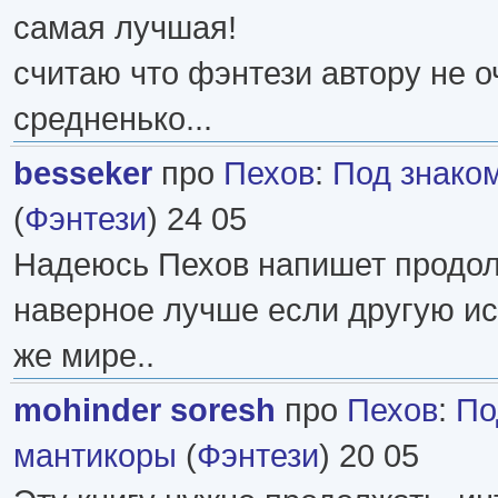
самая лучшая!
считаю что фэнтези автору не о
средненько...
besseker
про
Пехов
:
Под знако
(
Фэнтези
) 24 05
Надеюсь Пехов напишет продол
наверное лучше если другую ис
же мире..
mohinder soresh
про
Пехов
:
По
мантикоры
(
Фэнтези
) 20 05