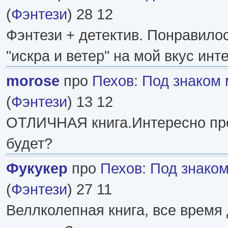
(
Фэнтези
) 28 12
Фэнтези + детектив. Понравилос
"искра и ветер" на мой вкус инт
morose
про
Пехов
:
Под знаком
(
Фэнтези
) 13 12
ОТЛИЧНАЯ книга.Интересно пр
будет?
Фукукер
про
Пехов
:
Под знако
(
Фэнтези
) 27 11
Веллколепная книга, все время