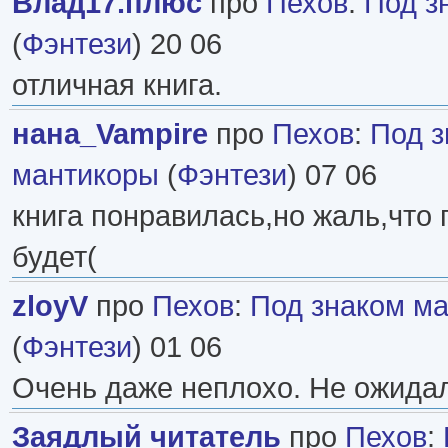
Влад17.плюс
про
Пехов
:
Под з
(
Фэнтези
) 20 06
отличная книга.
нана_Vampire
про
Пехов
:
Под з
мантикоры
(
Фэнтези
) 07 06
книга понравилась,но жаль,что
будет(
zloyV
про
Пехов
:
Под знаком м
(
Фэнтези
) 01 06
Очень даже неплохо. Не ожида
Заядлый читатель
про
Пехов
: