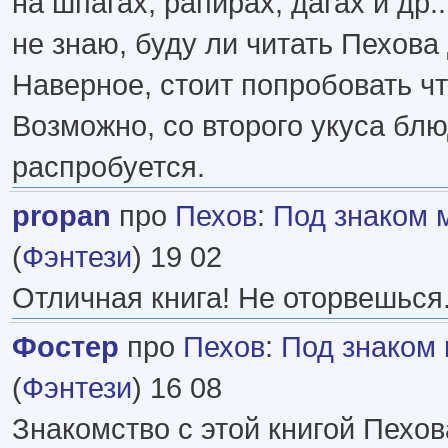
на шпагах, рапирах, дагах и др..
не знаю, буду ли читать Пехова
Наверное, стоит попробовать чт
Возможно, со второго укуса блю
распробуется.
propan
про
Пехов
:
Под знаком 
(
Фэнтези
) 19 02
Отличная книга! Не оторвешься
Фостер
про
Пехов
:
Под знаком
(
Фэнтези
) 16 08
Знакомство с этой книгой Пехов