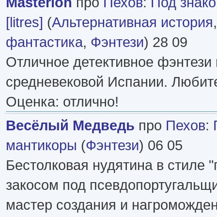
Masterion
про
Пехов
:
Под знак
[litres]
(
Альтернативная история
фантастика
,
Фэнтези
) 28 09
Отличное детективное фэнтези 
средневековой Испании. Любите
Оценка: отлично!
Весёлый Медведь
про
Пехов
:
мантикоры
(
Фэнтези
) 06 05
Бестолковая нудятина в стиле "
закосом под псевдопортугальщи
мастер создания и нагроможден