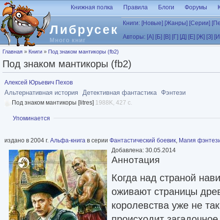
Перейти к основному содержанию
Книжная полка
Правила
Блоги
Форумы
Книги:
[Новые]
[Жанры]
[Серии]
[П
Либрусек
Авторы:
[А]
[Б]
[В]
[Г]
[Д]
[Е]
[Ж]
[З]
[И
Много книг
Вы здесь
Главная
»
Книги
»
Под знаком мантикоры (fb2)
Под знаком мантикоры (fb2)
Алексей Юрьевич Пехов
Альтернативная история
Детективная фантастика
Фэнтези
Под знаком мантикоры [litres]
1988K, 427 с.
Показать
Упоминается
издано в 2004 г.
Альфа-книга
в серии
Фантастический боевик
,
Магия фэнтез
Добавлена: 30.05.2014
Аннотация
Когда над страной нави
оживают страницы древ
королевства уже не так
происходит загадочное