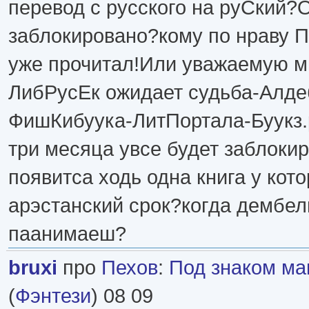
перевод с русского на руСкий?О
заблокировано?кому по нраву П
уже прочитал!Или уважаемую м
ЛибРусЕк ожидает судьба-Алде
ФишКибуука-ЛитПортала-Буукз.р
три месяца увсе будет заблокир
появитса ходь одна книга у кот
арэстанский срок?когда дембел
паанимаеш?
bruxi
про
Пехов
:
Под знаком ма
(
Фэнтези
) 08 09