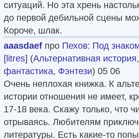
ситуаций. Но эта хрень настольк
до первой дебильной сцены мож
Короче, шлак.
aaasdaef
про
Пехов
:
Под знако
[litres]
(
Альтернативная история
фантастика
,
Фэнтези
) 05 06
Очень неплохая книжка. К альт
истории отношения не имеет, к
17-18 века. Скажу только, что ч
отрываясь. Любителям приключ
литературы. Есть какие-то попы