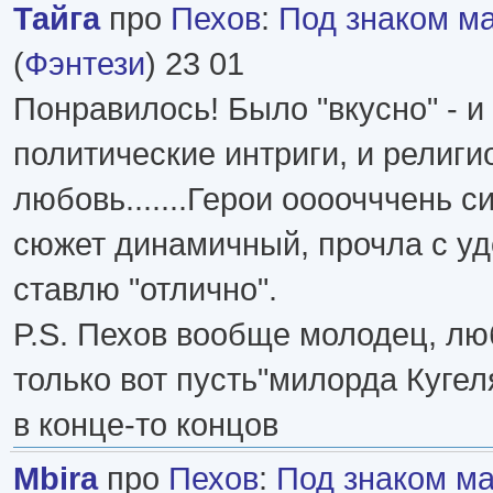
Тайга
про
Пехов
:
Под знаком м
(
Фэнтези
) 23 01
Понравилось! Было "вкусно" - и 
политические интриги, и религи
любовь.......Герои оооочччень 
сюжет динамичный, прочла с уд
ставлю "отлично".
P.S. Пехов вообще молодец, люб
только вот пусть"милорда Кугел
в конце-то концов
Mbira
про
Пехов
:
Под знаком м