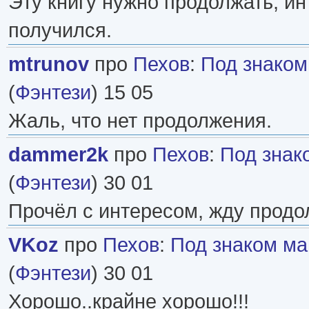
Эту книгу нужно продолжать, и
получился.
mtrunov
про
Пехов
:
Под знаком
(
Фэнтези
) 15 05
Жаль, что нет продолжения.
dammer2k
про
Пехов
:
Под знак
(
Фэнтези
) 30 01
Прочёл с интересом, жду продо
VKoz
про
Пехов
:
Под знаком м
(
Фэнтези
) 30 01
Хорошо..крайне хорошо!!!