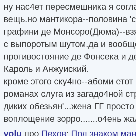
ну нас4ет пересмешника я согл
вещь.но мантикора--половина 'с
графини де Монсоро(Дюма)--взя
с выпоротым шутом.да и вообщ
противостояние де Фонсека и д
Кароль и Анжуиский.
кроме этого ску4но--абоми етот 
романах слуга из загадо4ной ст
диких обезьян'...жена ГГ прост
воплощение зорро.......о4ень жа
volu
про
Пехов
:
Под знаком ма