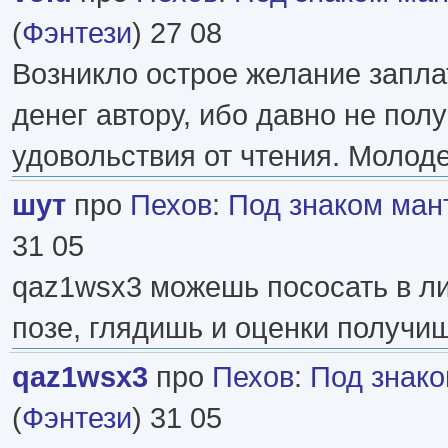
(
Фэнтези
) 27 08
Возникло острое желание запла
денег автору, ибо давно не полу
удовольствия от чтения. Молоде
шут
про
Пехов
:
Под знаком ман
31 05
qaz1wsx3 можешь пососать в л
позе, глядишь и оценки получи
qaz1wsx3
про
Пехов
:
Под знак
(
Фэнтези
) 31 05