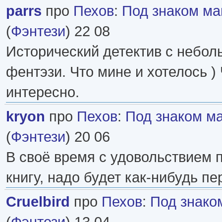
parrs
про
Пехов
:
Под знаком ма
(
Фэнтези
) 22 08
Исторический детектив с небо
фентэзи. Что мине и хотелось )
интересно.
kryon
про
Пехов
:
Под знаком м
(
Фэнтези
) 20 06
В своё время с удовольствием 
книгу, надо будет как-нибудь пе
Cruelbird
про
Пехов
:
Под знако
(
Фэнтези
) 13 04