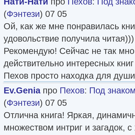
Нати-Нати
про
Пехов
:
Под знак
(
Фэнтези
) 07 05
Ой, как же мне понравилась кн
удовольствие получила читая)))
Рекомендую! Сейчас не так мно
действительно интересных книг 
Пехов просто находка для души
Ev.Genia
про
Пехов
:
Под знако
(
Фэнтези
) 07 05
Отлична книга! Яркая, динамичн
множеством интриг и загадок, с