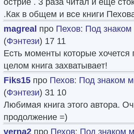
острие . 3 раза читал и еще ст
.Как в общем и все книги Пехова!
magreal
про
Пехов
:
Под знаком
(
Фэнтези
) 17 11
Есть моменты которые хочется 
целом книга захватывает!
Fiks15
про
Пехов
:
Под знаком 
(
Фэнтези
) 31 10
Любимая книга этого автора. О
продолжение =)
verna2
про
Пехов
:
Под знаком 