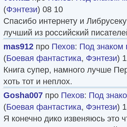
(
Фэнтези
) 08 10
Спасибо интернету и Либрусеку!
лучший из российский писателей
mas912
про
Пехов
:
Под знаком
(
Боевая фантастика
,
Фэнтези
) 
Книга супер, намного лучше П
хоть тот и неплох.
Gosha007
про
Пехов
:
Под знак
(
Боевая фантастика
,
Фэнтези
) 
Я конечно дико извеняюсь это 