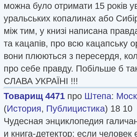
можна було отримати 15 років у
уральських копалинах або Сибір
між тим, у книзі написана прав
та кацапів, про всю кацапську 
вони плюються з пересердя, ко
про себе правду. Побільше б та
СЛАВА УКРАЇНІ !!!
Товарищ 4471
про
Штепа
:
Моск
(
История
,
Публицистика
) 18 10
Чудесная энциклопедия галича
и книга-детектор: если человек 