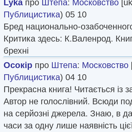
Lyka
про
Штепа
:
Московство
[uk
Публицистика
) 05 10
Бред национально-озабоченног
Критика здесь: К.Валенрод. Книг
брехні
Осокір
про
Штепа
:
Московство
Публицистика
) 04 10
Прекрасна книга! Читається із 
Автор не голослівний. Всюди п
на серйозні джерела. Знаю, в да
часи за одну лише наявність ціє