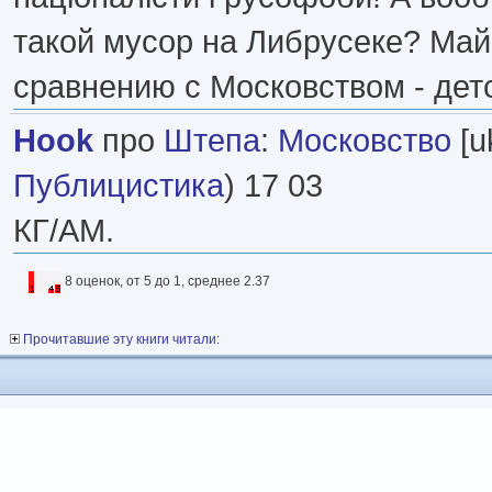
такой мусор на Либрусеке? Ма
сравнению с Московством - детс
Hook
про
Штепа
:
Московство
[uk
Публицистика
) 17 03
КГ/АМ.
8 оценок, от 5 до 1, среднее 2.37
Прочитавшие эту книги читали: