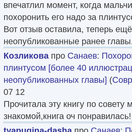
впечатлил момент, когда мальчи
похоронить его надо за плинту
Вот отзыв оставила, теперь ещ
неопубликованные ранее главы
Козликова
про
Санаев
:
Похоро
плинтусом [более 40 иллюстрац
неопубликованных главы]
(
Совр
07 12
Прочитала эту книгу по совету 
знакомой,книга оч понравилась!
tyapugina-dasha
про
Санаев
:
П