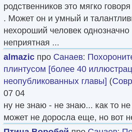
родственников это мягко говоря
. Может он и умный и талантлив
нехороший человек однозначно 
неприятная ...
almazic
про
Санаев
:
Похоронит
плинтусом [более 40 иллюстрац
неопубликованных главы]
(
Совр
07 04
ну не знаю - не знаю... как то н
может не доросла еще, но вот не
Птица Воробей
про
Санаев
:
По