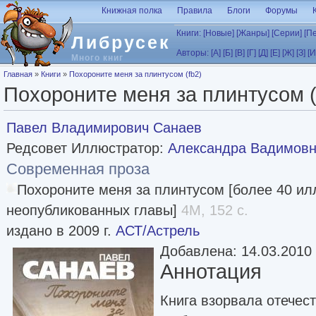
Перейти к основному содержанию
Книжная полка
Правила
Блоги
Форумы
Книги:
[Новые]
[Жанры]
[Серии]
[П
Либрусек
Авторы:
[А]
[Б]
[В]
[Г]
[Д]
[Е]
[Ж]
[З]
[И
Много книг
Вы здесь
Главная
»
Книги
»
Похороните меня за плинтусом (fb2)
Похороните меня за плинтусом (
Павел Владимирович Санаев
Редсовет Иллюстратор:
Александра Вадимовн
Современная проза
Похороните меня за плинтусом [более 40 ил
неопубликованных главы]
4M, 152 с.
издано в 2009 г.
АСТ/Астрель
Добавлена: 14.03.2010
Аннотация
Книга взорвала отечес