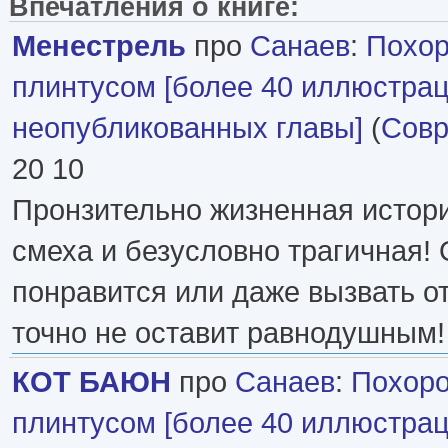
Впечатления о книге:
Менестрель
про
Санаев
:
Похор
плинтусом [более 40 иллюстрац
неопубликованных главы]
(
Совр
20 10
Пронзительно жизненная истори
смеха и безусловно трагичная!
понравится или даже вызвать о
точно не оставит равнодушным!
КОТ БАЮН
про
Санаев
:
Похоро
плинтусом [более 40 иллюстрац