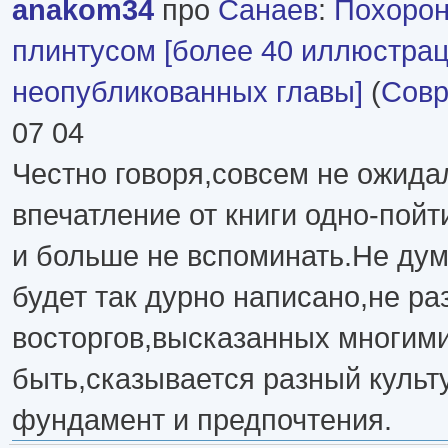
anakom34
про
Санаев
:
Похорон
плинтусом [более 40 иллюстрац
неопубликованных главы]
(
Совр
07 04
Честно говоря,совсем не ожида
впечатление от книги одно-пойт
и больше не вспоминать.Не дум
будет так дурно написано,не р
восторгов,высказанных многим
быть,сказывается разный культ
фундамент и предпочтения.