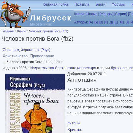
Перейти к основному содержанию
Книжная полка
Правила
Блоги
Форумы
Книги:
[Новые]
[Жанры]
[Серии]
[П
Либрусек
Авторы:
[А]
[Б]
[В]
[Г]
[Д]
[Е]
[Ж]
[З]
[И
Много книг
Вы здесь
Главная
»
Книги
»
Человек против Бога (fb2)
Человек против Бога (fb2)
Серафим, иеромонах (Роуз)
Христианство
Православие
Человек против Бога
313K, 128 с.
издано в 2006 г.
Издательство Сретенского монастыря
в серии
Духовное на
Добавлена: 20.07.2011
Аннотация
Книги отца Серафима (Роуза) давно 
популярностью в нашей стране. В на
работы. Первая посвящена философи
абсурда, и третья подсказывает совре
наши немощные времена», используя 
истина
Христос