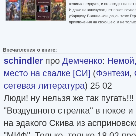
великих недоучек, и кто сводит на н
И даже на каникулах, нет покоя вечн
уборщику. В конце-концов, он тоже Ге
приключения на свою шею, а не тольк
Впечатления о книге:
schindler
про
Демченко
:
Немой,
место на свалке [СИ]
(
Фэнтези
,
сетевая литература
) 25 02
Люди! ну нельзя же так пугать!!
"Воздушного стрелка" в покое 
на эдакого Скива из асприновс
"МИФ". Только, только 18,02 пр