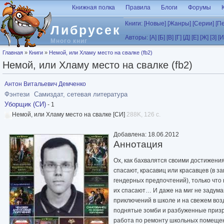
Перейти к основному содержанию
Книжная полка
Правила
Блоги
Форумы
Книги:
[Новые]
[Жанры]
[Серии]
[П
Либрусек
Авторы:
[А]
[Б]
[В]
[Г]
[Д]
[Е]
[Ж]
[З]
[И
Много книг
Вы здесь
Главная
»
Книги
»
Немой, или Хламу место на свалке (fb2)
Немой, или Хламу место на свалке (fb2)
Антон Витальевич Демченко
Фэнтези
Самиздат, сетевая литература
Уборщик (СИ)
- 1
Немой, или Хламу место на свалке [СИ]
288K, 126 с.
Добавлена: 18.06.2012
Аннотация
Ох, как бахвалятся своими достижени
спасают, красавиц или красавцев (в з
гендерных предпочтений), только что
их спасают… И даже на миг не задумаю
приключений в школе и на свежем воз
поднятые зомби и разбуженные призр
работа по ремонту школьных помещен