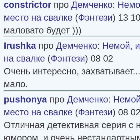
constrictor
про
Демченко
:
Немо
место на свалке
(
Фэнтези
) 13 1
маловато будет )))
Irushka
про
Демченко
:
Немой, 
на свалке
(
Фэнтези
) 08 02
Очень интересно, захватывает..
мало.
pushonya
про
Демченко
:
Немой
место на свалке
(
Фэнтези
) 08 0
Отличная детективная серия с 
юмором, и очень нестандартны