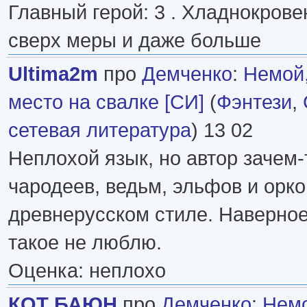
Главный герой: 3 . Хладнокровен
сверх меры и даже больше
Ultima2m
про
Демченко
:
Немой
место на свалке [СИ]
(
Фэнтези
,
сетевая литература
) 13 02
Неплохой язык, но автор зачем-
чародеев, ведьм, эльфов и орков
древнерусском стиле. Наверное
такое не люблю.
Оценка: неплохо
КОТ БАЮН
про
Демченко
:
Немо