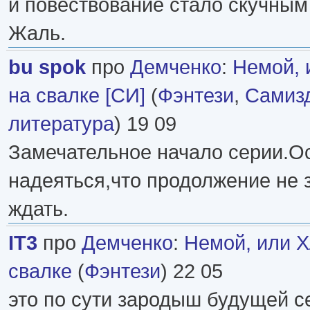
и повествование стало скучным
Жаль.
bu spok
про
Демченко
:
Немой, 
на свалке [СИ]
(
Фэнтези
,
Самизд
литература
) 19 09
Замечательное начало серии.О
надеяться,что продолжение не 
ждать.
IT3
про
Демченко
:
Немой, или Х
свалке
(
Фэнтези
) 22 05
это по сути зародыш будущей с