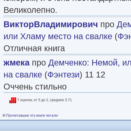
Великолепно.
ВикторВладимирович
про
Де
или Хламу место на свалке
(
Фэ
Отличная книга
жмека
про
Демченко
:
Немой, и
на свалке
(
Фэнтези
) 11 12
Оччень стильно
7 оценок, от 5 до 2, среднее 3.71
Прочитавшие эту книги читали: