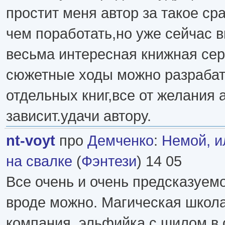
простит меня автор за такое ср
чем поработать,но уже сейчас 
весьма интересная книжная сер
сюжетные ходы можно разрабат
отдельных книг,все от желания 
зависит.удачи автору.
nt-voyt
про
Демченко
:
Немой, и
на свалке
(
Фэнтези
) 14 05
Все очень и очень предсказуемо
вроде можно. Магическая школа
компания, эльфийка с шилом в 